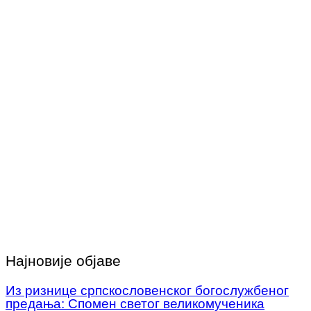
Најновије објаве
Из ризнице српскословенског богослужбеног
предања: Спомен светог великомученика