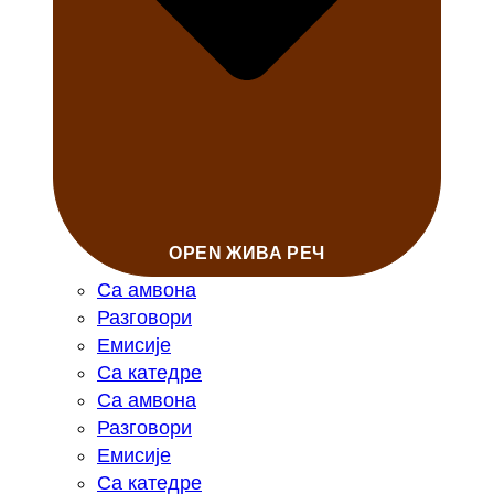
OPEN ЖИВА РЕЧ
Са амвона
Разговори
Емисије
Са катедре
Са амвона
Разговори
Емисије
Са катедре