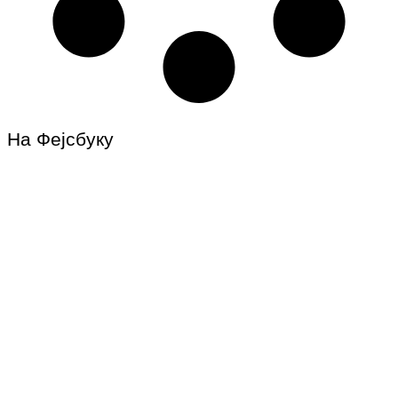
На Фејсбуку