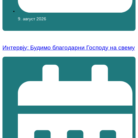
9. август 2026
Интервју: Будимо благодарни Господу на свему