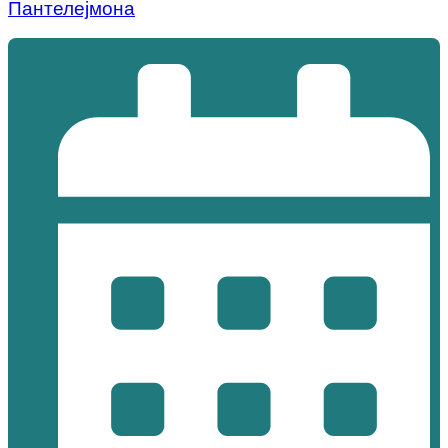
Пантелејмона