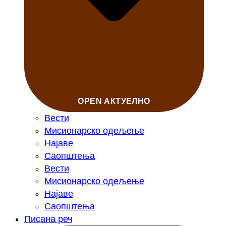
OPEN АКТУЕЛНО
Вести
Мисионарско одељење
Најаве
Саопштења
Вести
Мисионарско одељење
Најаве
Саопштења
Писана реч