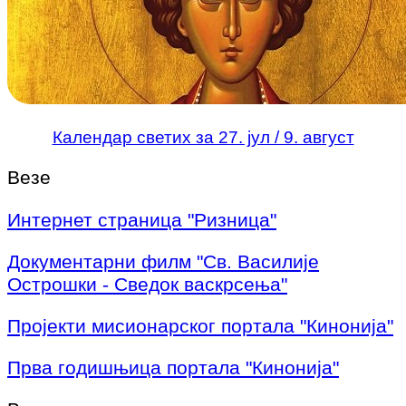
Календар светих за 27. јул / 9. август
Везе
Интернет страница "Ризница"
Документарни филм "Св. Василије
Острошки - Сведок васкрсења"
Пројекти мисионарског портала "Кинонија"
Прва годишњица портала "Кинонија"