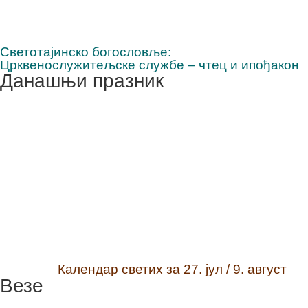
Светотајинско богословље:
Црквенослужитељске службе – чтец и ипођакон
Данашњи празник
Календар светих за 27. јул / 9. август
Везе