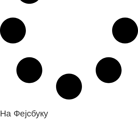
На Фејсбуку