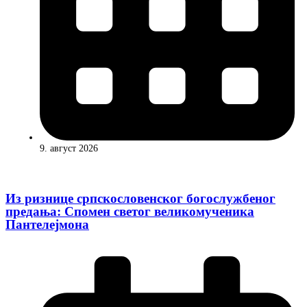
9. август 2026
Из ризнице српскословенског богослужбеног
предања: Спомен светог великомученика
Пантелејмона