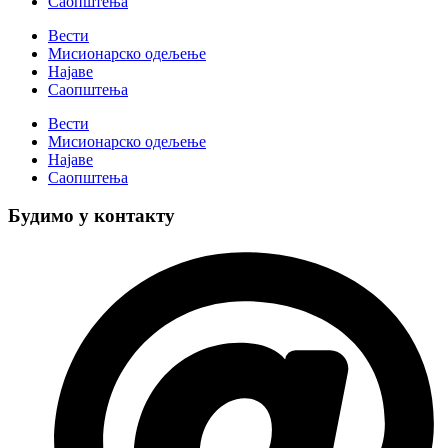
Саопштења
Вести
Мисионарско одељење
Најаве
Саопштења
Вести
Мисионарско одељење
Најаве
Саопштења
Будимо у контакту