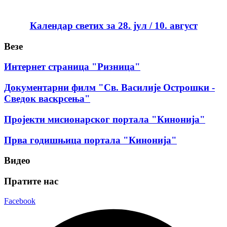
Календар светих за 28. јул / 10. август
Везе
Интернет страница "Ризница"
Документарни филм "Св. Василије Острошки -
Сведок васкрсења"
Пројекти мисионарског портала "Кинонија"
Прва годишњица портала "Кинонија"
Видео
Пратите нас
Facebook