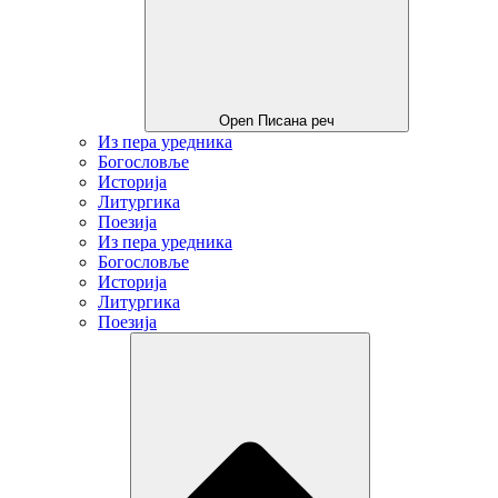
Open Писана реч
Из пера уредника
Богословље
Историја
Литургика
Поезија
Из пера уредника
Богословље
Историја
Литургика
Поезија