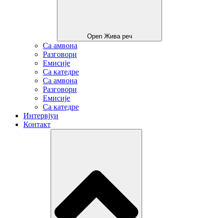
Open Жива реч
Са амвона
Разговори
Емисије
Са катедре
Са амвона
Разговори
Емисије
Са катедре
Интервјуи
Контакт