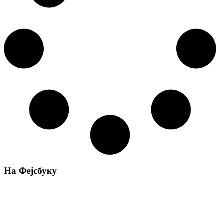
На Фејсбуку