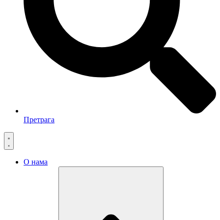
Претрага
О нама