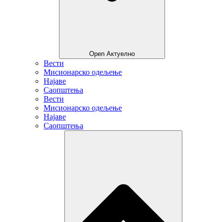
Open Актуелно
Вести
Мисионарско одељење
Најаве
Саопштења
Вести
Мисионарско одељење
Најаве
Саопштења