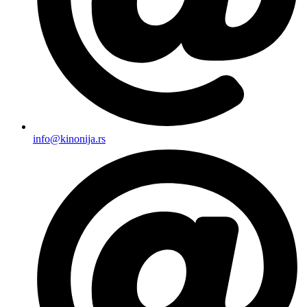
info@kinonija.rs