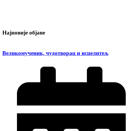
Најновије објаве
Великомученик, чудотворац и исцелитељ