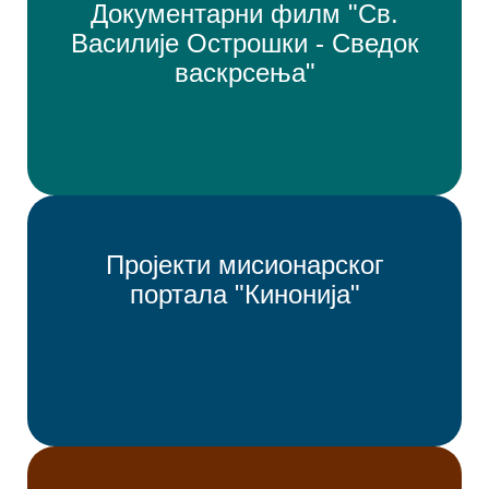
Документарни филм "Св.
Василије Острошки - Сведок
васкрсења"
Пројекти мисионарског
портала "Кинонија"