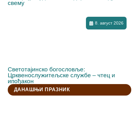
свему
8. август 2026
Светотајинско богословље:
Црквенослужитељске службе – чтец и
ипођакон
ДАНАШЊИ ПРАЗНИК