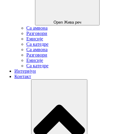
Open Жива реч
Са амвона
Разговори
Емисије
Са катедре
Са амвона
Разговори
Емисије
Са катедре
Интервјуи
Контакт