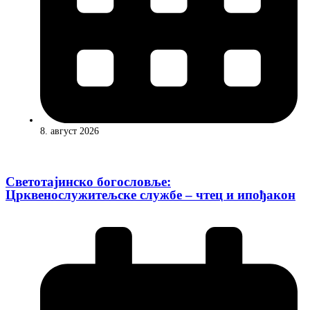
8. август 2026
Светотајинско богословље:
Црквенослужитељске службе – чтец и ипођакон