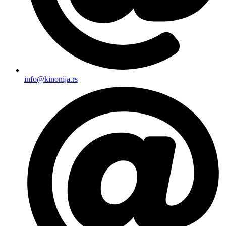
info@kinonija.rs