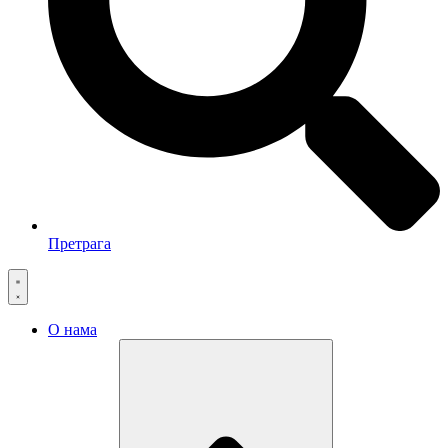
Претрага
О нама