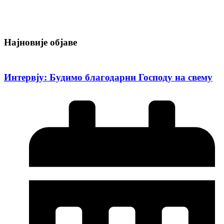
Најновије објаве
Интервју: Будимо благодарни Господу на свему