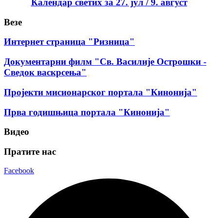
Календар светих за 27. јул / 9. август
Везе
Интернет страница "Ризница"
Документарни филм "Св. Василије Острошки -
Сведок васкрсења"
Пројекти мисионарског портала "Кинонија"
Прва годишњица портала "Кинонија"
Видео
Пратите нас
Facebook