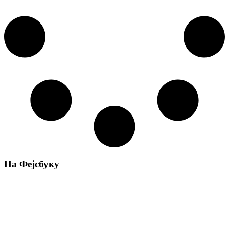
На Фејсбуку