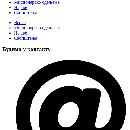
Мисионарско одељење
Најаве
Саопштења
Вести
Мисионарско одељење
Најаве
Саопштења
Будимо у контакту