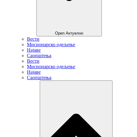
Open Актуелно
Вести
Мисионарско одељење
Најаве
Саопштења
Вести
Мисионарско одељење
Најаве
Саопштења