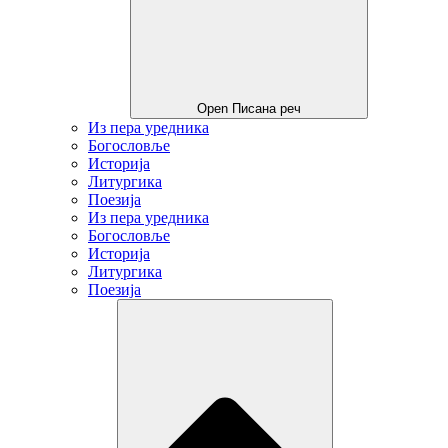
Open Писана реч
Из пера уредника
Богословље
Историја
Литургика
Поезија
Из пера уредника
Богословље
Историја
Литургика
Поезија