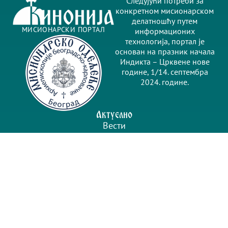
Следујући потреби за
конкретном мисионарском
делатношћу путем
МИСИОНАРСКИ ПОРТАЛ
информационих
технологија, портал је
основан на празник начала
Индикта – Црквене нове
године, 1/14. септембра
2024. године.
Актуелно
Вести
Мисионарско одељење
Најаве
Саопштења
Будимо у контакту
info@kinonija.rs
urednik@kinonija.rs
Цара Душана 63 Б