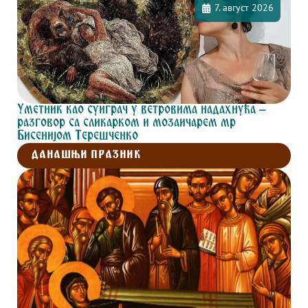
7. август 2026
Уметник као суиграч у ветровима надахнућа –
разговор са сликарком и мозаичарем мр
Бисенијом Терешченко
ДАНАШЊИ ПРАЗНИК