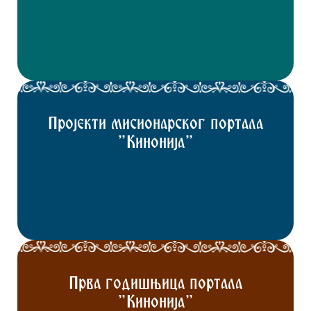
Пројекти мисионарског портала
"Кинонија"
Прва годишњица портала
"Кинонија"