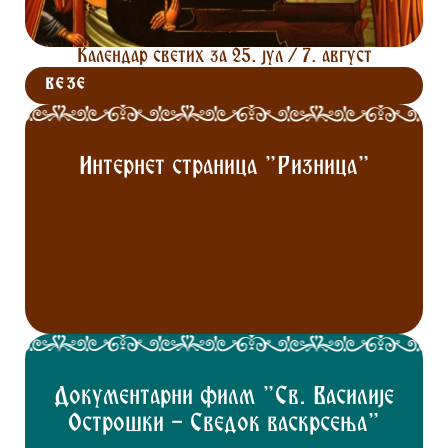
Календар светих за 25. јул / 7. август
ВЕЗЕ
Интернет страница "Ризница"
Документарни филм "Св. Василије
Острошки - Сведок васкрсења"