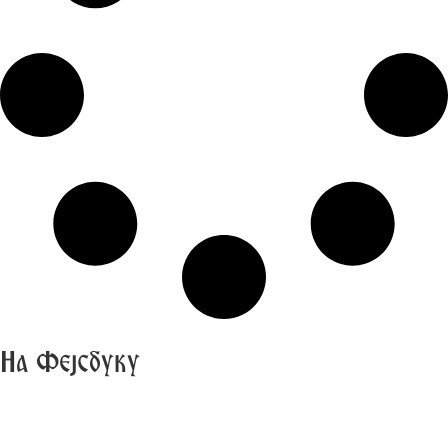
На Фејсбуку