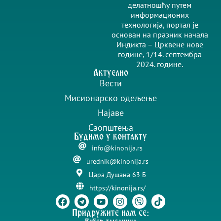
делатношћу путем
информационих
технологија, портал је
основан на празник начала
Индикта – Црквене нове
године, 1/14. септембра
2024. године.
Актуелно
Вести
Мисионарско одељење
Најаве
Саопштења
Будимо у контакту
info@kinonija.rs
urednik@kinonija.rs
Цара Душана 63 Б
https://kinonija.rs/
Придружите нам се: