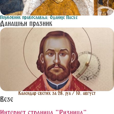
Појмовник православља: Оданије Пасхе
Данашњи празник
Календар светих за 28. јул / 10. август
Везе
Интернет страница "Ризница"