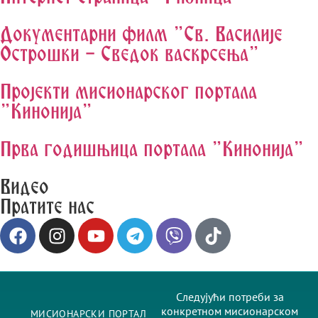
Документарни филм "Св. Василије
Острошки - Сведок васкрсења"
Пројекти мисионарског портала
"Кинонија"
Прва годишњица портала "Кинонија"
Видео
Пратите нас
Следујући потреби за
конкретном мисионарском
МИСИОНАРСКИ ПОРТАЛ