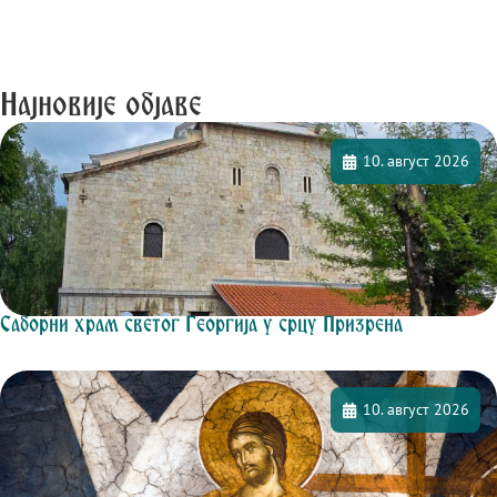
Најновије објаве
10. август 2026
Саборни храм светог Георгија у срцу Призрена
10. август 2026