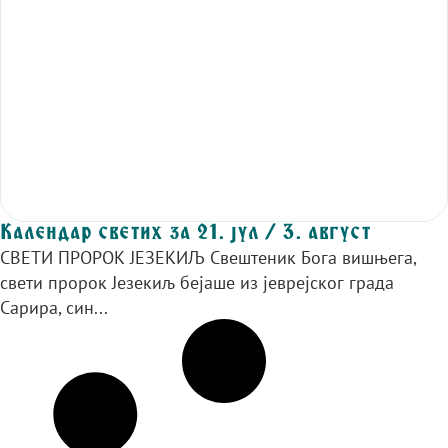
Календар светих за 21. јул / 3. август
СВЕТИ ПРОРОК ЈЕЗЕКИЉ Свештеник Бога вишњега,
свети пророк Језекиљ бејаше из јеврејског града
Сарира, син...