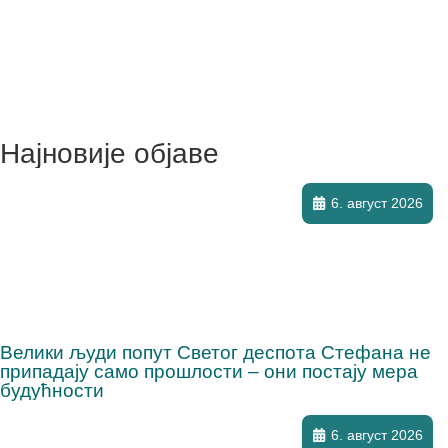
Најновије објаве
6. август 2026
Велики људи попут Светог деспота Стефана не
припадају само прошлости – они постају мера
будућности
6. август 2026