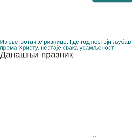
Из светоотачке ризнице: Где год постоји љубав
према Христу, нестаје свака усамљеност
Данашњи празник