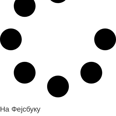
На Фејсбуку