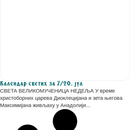
Календар светих за 7/20. јул
СВЕТА ВЕЛИКОМУЧЕНИЦА НЕДЕЉА У време
христоборних царева Диоклецијана и зета његова
Максимијана живљаху у Анадолији...