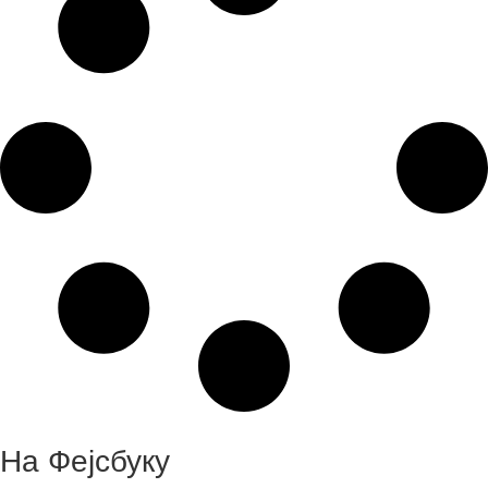
На Фејсбуку