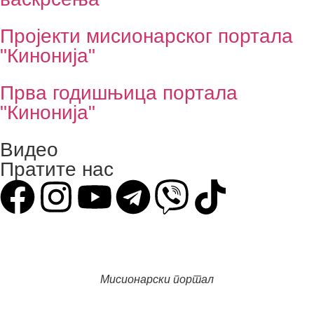
Пројекти мисионарског портала
"Кинонија"
Прва годишњица портала
"Кинонија"
Видео
Пратите нас
Мисионарски портал