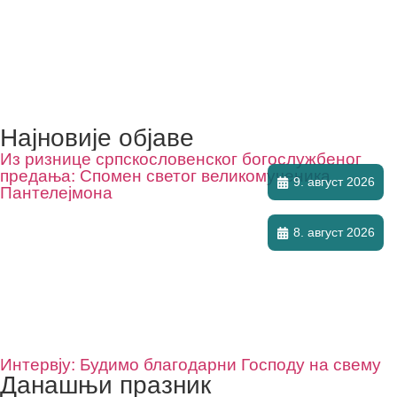
Најновије објаве
Из ризнице српскословенског богослужбеног
предања: Спомен светог великомученика
9. август 2026
Пантелејмона
8. август 2026
Интервју: Будимо благодарни Господу на свему
Данашњи празник