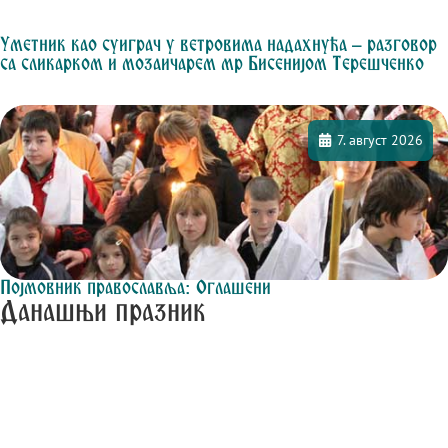
Уметник као суиграч у ветровима надахнућа – разговор
са сликарком и мозаичарем мр Бисенијом Терешченко
7. август 2026
Појмовник православља: Оглашени
Данашњи празник