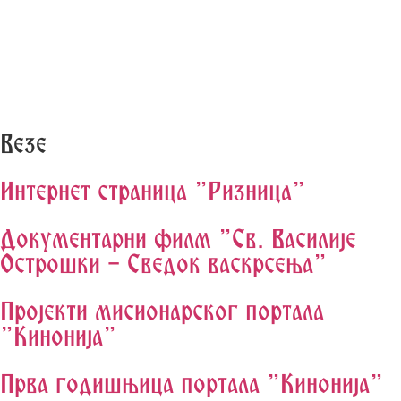
Везе
Интернет страница "Ризница"
Документарни филм "Св. Василије
Острошки - Сведок васкрсења"
Пројекти мисионарског портала
"Кинонија"
Прва годишњица портала "Кинонија"