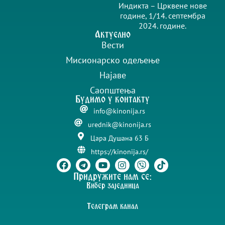
Индикта – Црквене нове
године, 1/14. септембра
2024. године.
Актуелно
Вести
Мисионарско одељење
Најаве
Саопштења
Будимо у контакту
info@kinonija.rs
urednik@kinonija.rs
Цара Душана 63 Б
https://kinonija.rs/
Придружите нам се:
Вибер заједница
Телеграм канал