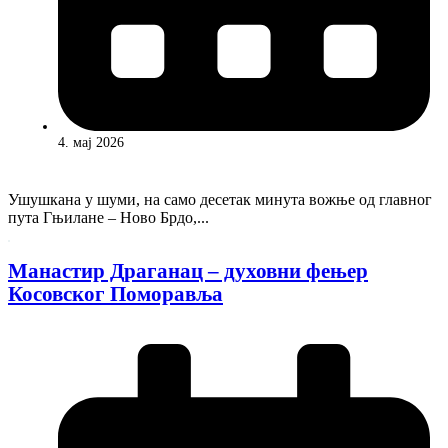
4. мај 2026
Ушушкана у шуми, на само десетак минута вожње од главног
пута Гњилане – Ново Брдо,...
Манастир Драганац – духовни фењер
Косовског Поморавља