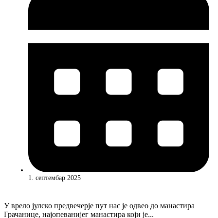
1. септембар 2025
У врело јулско предвечерје пут нас је одвео до манастира
Грачанице, најопеванијег манастира који је...