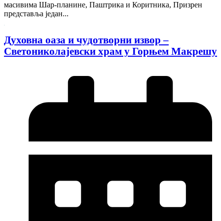
масивима Шар-планине, Паштрика и Коритника, Призрен
представља један...
Духовна оаза и чудотворни извор –
Светониколајевски храм у Горњем Макрешу