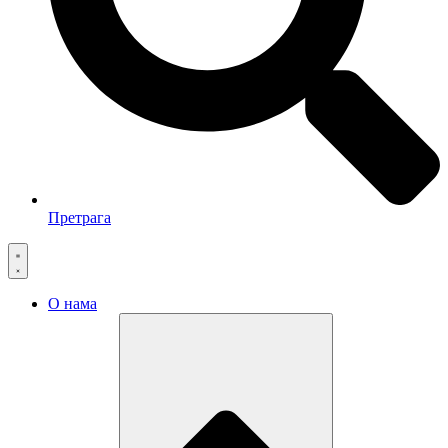
Претрага
О нама