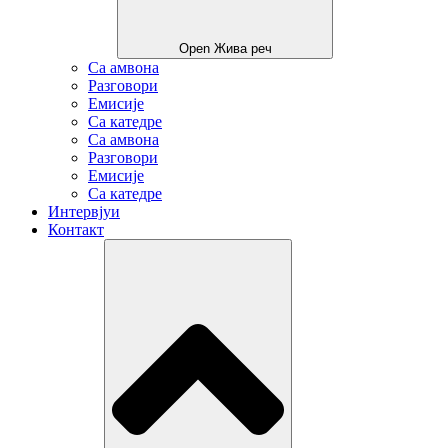
Open Жива реч
Са амвона
Разговори
Емисије
Са катедре
Са амвона
Разговори
Емисије
Са катедре
Интервјуи
Контакт