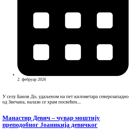
2. фебруар 2026
У селу Банов До, удаљеном на пет километара северозападно
од Звечана, налази се храм посвећен...
Манастир Девич – чувар моштију
преподобног Јоаникија девичког