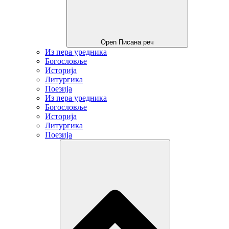
Open Писана реч
Из пера уредника
Богословље
Историја
Литургика
Поезија
Из пера уредника
Богословље
Историја
Литургика
Поезија