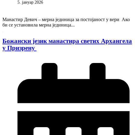
5. јануар 2026
Mанастир Девич – мерна јединица за постојаност у вери Ако
би се установила мерна јединица...
Божански језик манастира светих Архангела
у Призрену