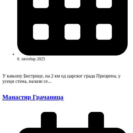
6. октобар 2025
У кањону Бистрице, на 2 км од царског града Призрена, у
усеци стена, налази се...
Манастир Грачаница