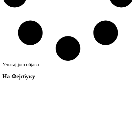
Учитај још објава
На Фејсбуку