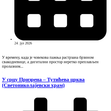
24. јул 2026
У времену, када је човекова пажња растрзана брзином
свакодневице, а дигитални простор неретко преплављен
пролазним...
У срцу Призрена – Тутићева црква
(Светониколајевски храм)