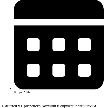
8. јун 2026
Смештен у Призренској котлини и окружен планинским