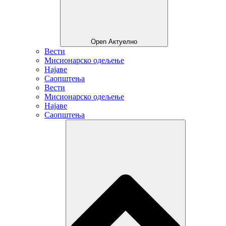
Open Актуелно
Вести
Мисионарско одељење
Најаве
Саопштења
Вести
Мисионарско одељење
Најаве
Саопштења