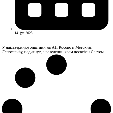
14. јул 2025
У најсевернијој општини на АП Косово и Метохија,
Лепосавићу, подигнут је велелепни храм посвећен Светом...