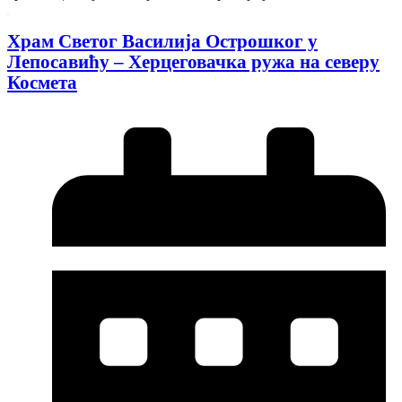
Храм Светог Василија Острошког у
Лепосавићу – Херцеговачка ружа на северу
Космета