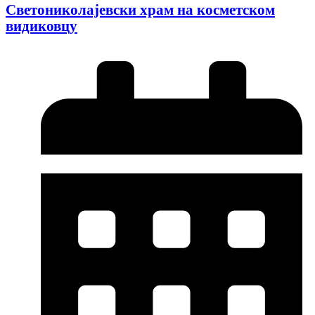
Светониколајевски храм на косметском
видиковцу