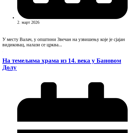
2. март 2026
У месту Валач, у општини Звечан на узвишењу које је сјајан
видиковац, налази се црква...
На темељима храма из 14. века у Бановом
Долу