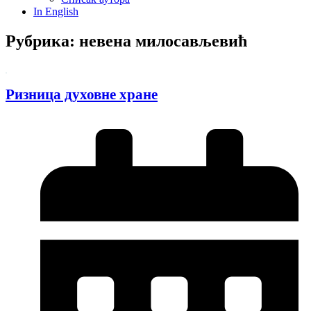
In English
Рубрика: невена милосављевић
Ризница духовне хране