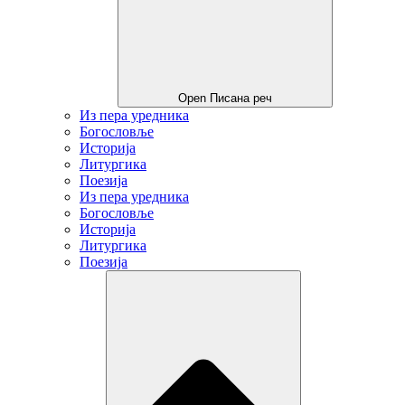
Open Писана реч
Из пера уредника
Богословље
Историја
Литургика
Поезија
Из пера уредника
Богословље
Историја
Литургика
Поезија