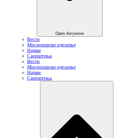
Open Актуелно
Вести
Мисионарско одељење
Најаве
Саопштења
Вести
Мисионарско одељење
Најаве
Саопштења