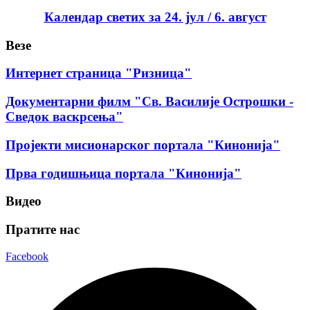
Календар светих за 24. јул / 6. август
Везе
Интернет страница "Ризница"
Документарни филм "Св. Василије Острошки -
Сведок васкрсења"
Пројекти мисионарског портала "Кинонија"
Прва годишњица портала "Кинонија"
Видео
Пратите нас
Facebook