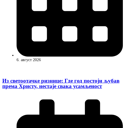
6. август 2026
Из светоотачке ризнице: Где год постоји љубав
према Христу, нестаје свака усамљеност