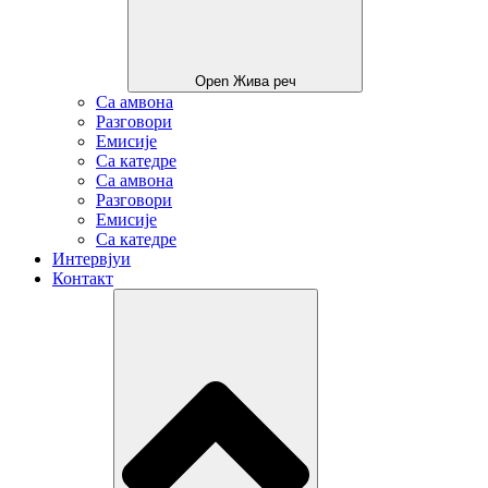
Open Жива реч
Са амвона
Разговори
Емисије
Са катедре
Са амвона
Разговори
Емисије
Са катедре
Интервјуи
Контакт