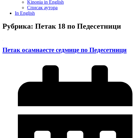
Kinonia in English
Списак аутора
In English
Рубрика: Петак 18 по Педесетници
Петак осамнаесте седмице по Педесетници