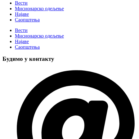
Вести
Мисионарско одељење
Најаве
Саопштења
Вести
Мисионарско одељење
Најаве
Саопштења
Будимо у контакту