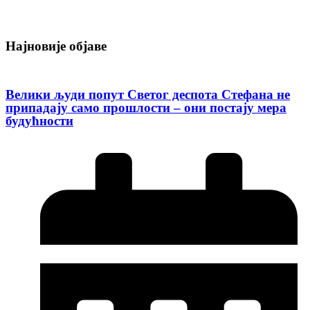
Најновије објаве
Велики људи попут Светог деспота Стефана не
припадају само прошлости – они постају мера
будућности