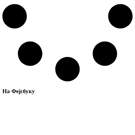
На Фејсбуку