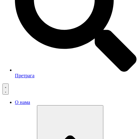
Претрага
О нама