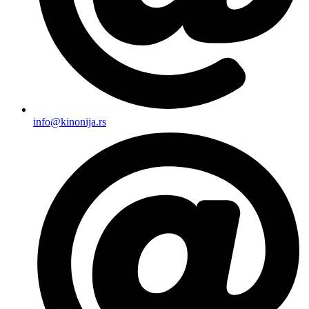
info@kinonija.rs