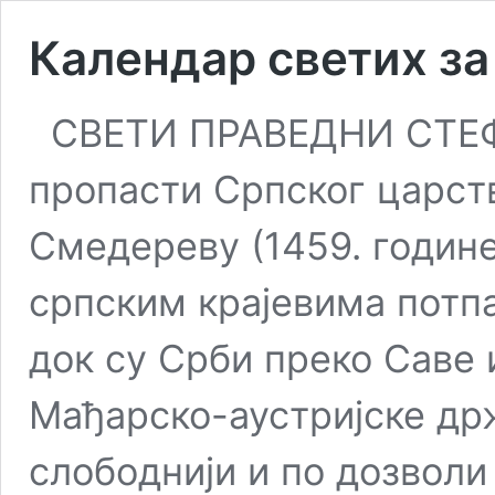
Календар светих за 
СВЕТИ ПРАВЕДНИ СТ
пропасти Српског царст
Смедереву (1459. године
српским крајевима потпа
док су Срби преко Саве 
Мађарско-аустријске држ
слободнији и по дозвол