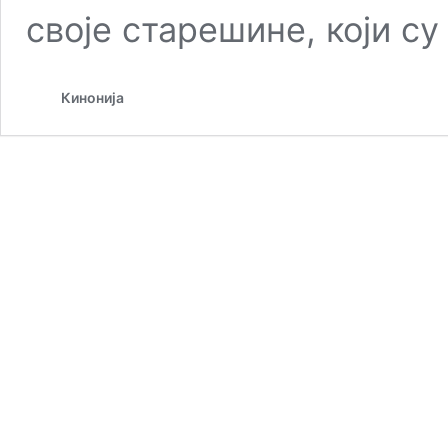
своје старешине, који с
Кинонија