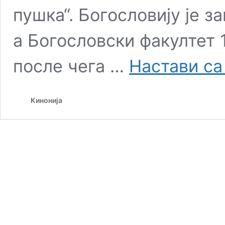
пушка“. Богословију је з
а Богословски факултет 
после чега …
Настави с
Кинонија