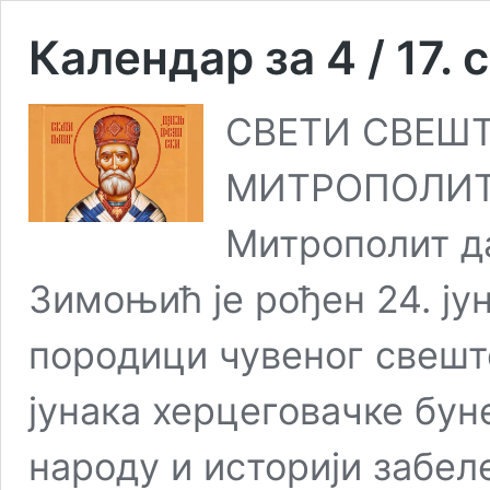
Календар за 4 / 17.
СВЕТИ СВЕШТ
МИТРОПОЛИТ
Митрополит д
Зимоњић је рођен 24. јун
породици чувеног свешт
јунака херцеговачке буне 
народу и историји забе