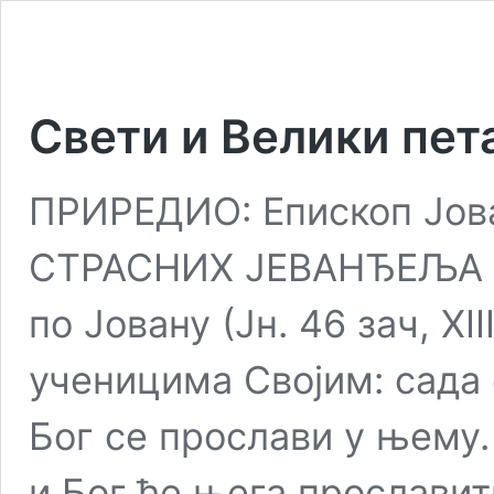
Свети и Велики пет
ПРИРЕДИО: Епископ Јов
СТРАСНИХ ЈЕВАНЂЕЉА Ч
по Јовану (Јн. 46 зач, XII
ученицима Својим: сада 
Бог се прослави у њему.
и Бог ће њега прославити