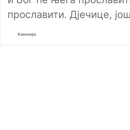
прославити. Дјечице, јо
Кинонија