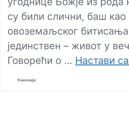
угоднице Божје из рода 
су били слични, баш као
овоземаљског битисања 
јединствен – живот у веч
Говорећи о …
Настави с
Кинонија