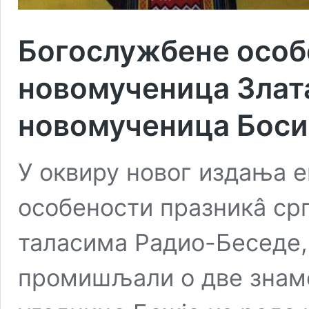
Богослужбене особ
новомученица Злат
новомученица Боси
У оквиру новог издања 
особености празникâ ср
таласима Радио-Беседе,
промишљали о две знам