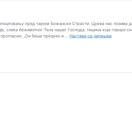
хопоштовању пред тајном Божанске Страсти. Црква нас позива 
е, слика беживотног Тела нашег Господа; тишина која говори сн
Размишљ
 прогласио: „Он беше презрен и …
Настави са читањем
о
Великом
петку