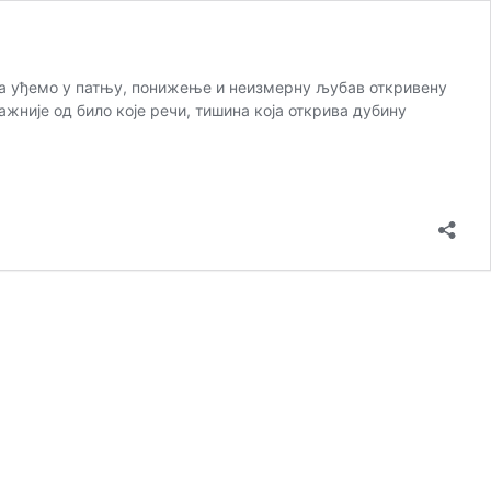
да уђемо у патњу, понижење и неизмерну љубав откривену
ажније од било које речи, тишина која открива дубину
ање