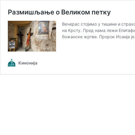
Размишљање о Великом петку
Вечерас стојимо у тишини и стра
на Крсту. Пред нама лежи Епитафиј
божанске жртве. Пророк Исаија је
Кинонија