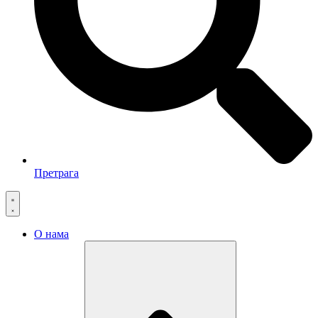
Претрага
О нама