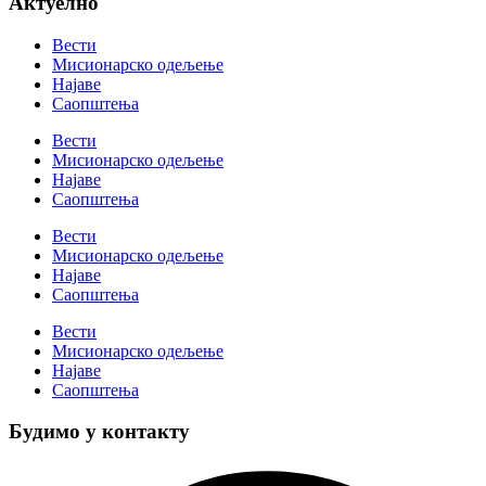
Актуелно
Вести
Мисионарско одељење
Најаве
Саопштења
Вести
Мисионарско одељење
Најаве
Саопштења
Вести
Мисионарско одељење
Најаве
Саопштења
Вести
Мисионарско одељење
Најаве
Саопштења
Будимо у контакту