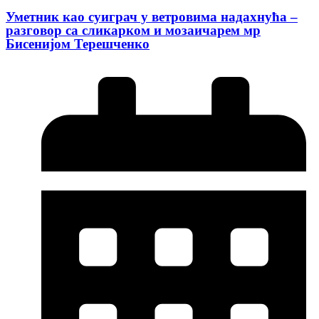
Уметник као суиграч у ветровима надахнућа –
разговор са сликарком и мозаичарем мр
Бисенијом Терешченко