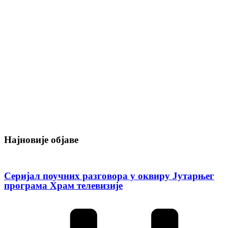
Најновије објаве
Серијал поучних разговора у оквиру Јутарњег
програма Храм телевизије