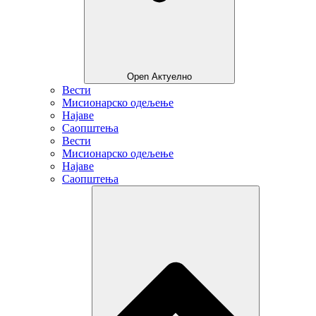
Open Актуелно
Вести
Мисионарско одељење
Најаве
Саопштења
Вести
Мисионарско одељење
Најаве
Саопштења