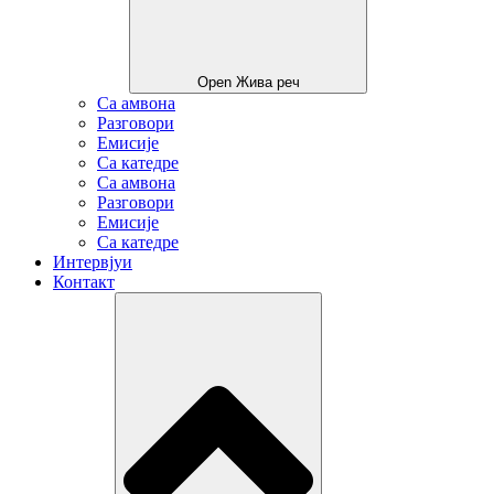
Open Жива реч
Са амвона
Разговори
Емисије
Са катедре
Са амвона
Разговори
Емисије
Са катедре
Интервјуи
Контакт