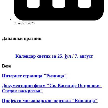
7. август 2026
Данашњи празник
Календар светих за 25. јул / 7. август
Везе
Интернет страница "Ризница"
Документарни филм "Св. Василије Острошки -
Сведок васкрсења"
Пројекти мисионарског портала "Кинонија"