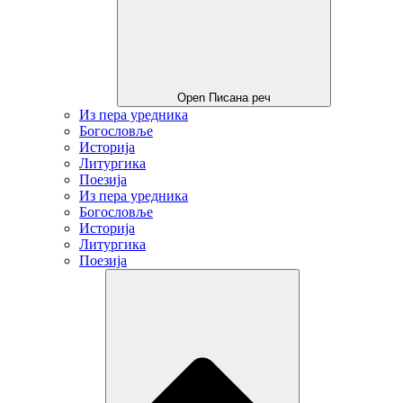
Open Писана реч
Из пера уредника
Богословље
Историја
Литургика
Поезија
Из пера уредника
Богословље
Историја
Литургика
Поезија