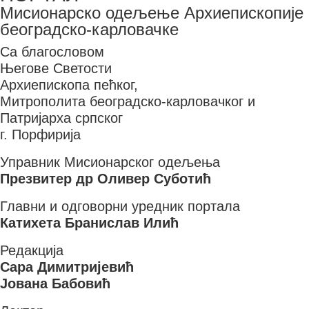
Мисионарско одељење Архиепископије
београдско-карловачке
Са благословом
Његове Светости
Архиепископа пећког,
Митрополита београдско-карловачког и
Патријарха српског
г. Порфирија
Управник Мисионарског одељења
Презвитер др Оливер Суботић
Главни и одговорни уредник портала
Катихета Бранислав Илић
Редакција
Сара Димитријевић
Јована Бабовић