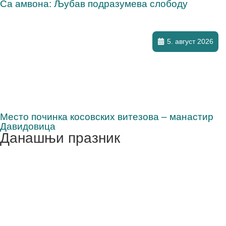
Са амвона: Љубав подразумева слободу
5. август 2026
Место починка косовских витезова – манастир
Давидовица
Данашњи празник