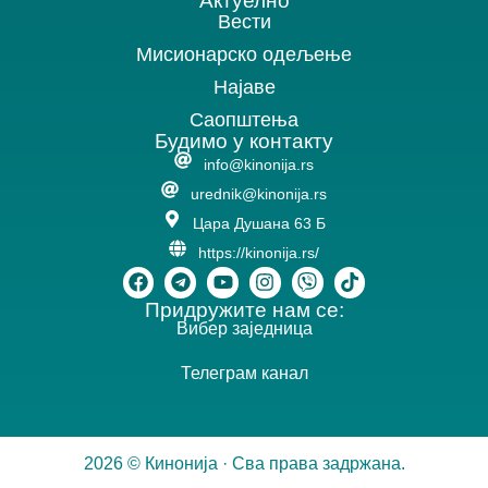
Актуелно
Вести
Мисионарско одељење
Најаве
Саопштења
Будимо у контакту
info@kinonija.rs
urednik@kinonija.rs
Цара Душана 63 Б
https://kinonija.rs/
Придружите нам се:
Вибер заједница
Телеграм канал
2026 © Кинонија · Сва права задржана.