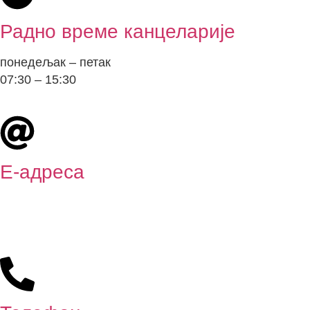
Радно време канцеларије
понедељак – петак
07:30 – 15:30
Е-адреса
info@kinonija.rs
urednik@kinonija.rs