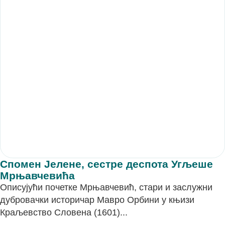
Спомен Јелене, сестре деспота Угљеше
Мрњавчевића
Описујући почетке Мрњавчевић, стари и заслужни
дубровачки историчар Мавро Орбини у књизи
Краљевство Словена (1601)...