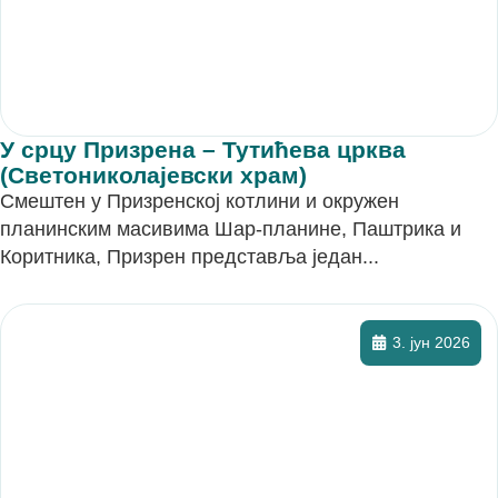
У срцу Призрена – Тутићева црква
(Светониколајевски храм)
Смештен у Призренској котлини и окружен
планинским масивима Шар-планине, Паштрика и
Коритника, Призрен представља један...
3. јун 2026