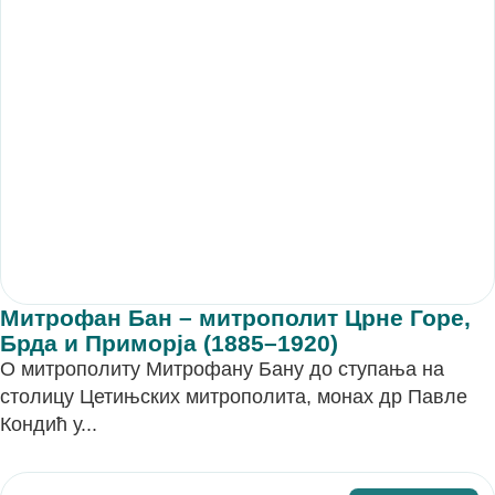
Митрофан Бан – митрополит Црне Горе,
Брда и Приморја (1885–1920)
О митрополиту Митрофану Бану до ступања на
столицу Цетињских митрополита, монах др Павле
Кондић у...