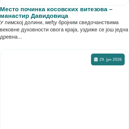
Место починка косовских витезова –
манастир Давидовица
У лимској долини, међу бројним сведочанствима
вековне духовности овога краја, уздиже се још једна
древна...
29. јун 2026