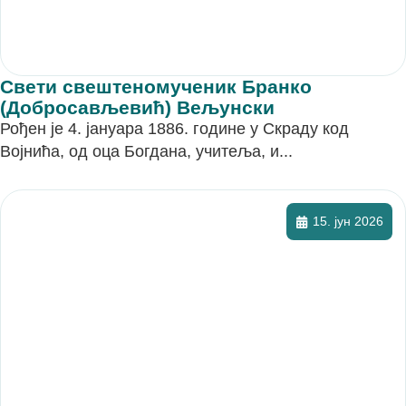
Свети свештеномученик Бранко
(Добросављевић) Вељунски
Рођен је 4. јануара 1886. године у Скраду код
Војнића, од оца Богдана, учитеља, и...
15. јун 2026