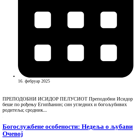
16. фебруар 2025
ПРЕПОДОБНИ ИСИДОР ПЕЛУСИОТ Преподобни Исидор
беше по рођењу Египћанин; син угледних и богољубивих
родитеља; сродник...
Богослужбене особености: Недеља о љубави
Очевој