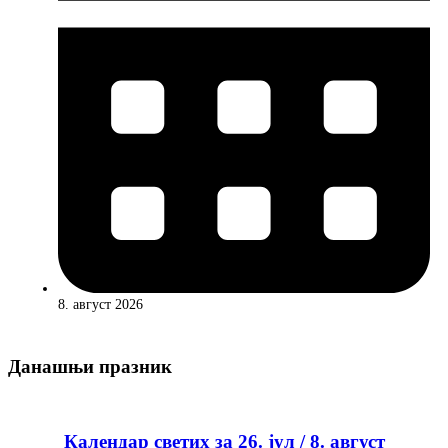
8. август 2026
Данашњи празник
Календар светих за 26. јул / 8. август