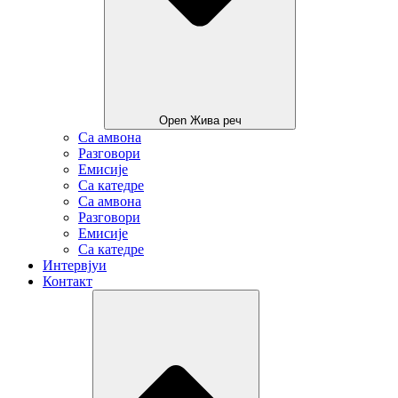
Open Жива реч
Са амвона
Разговори
Емисије
Са катедре
Са амвона
Разговори
Емисије
Са катедре
Интервјуи
Контакт