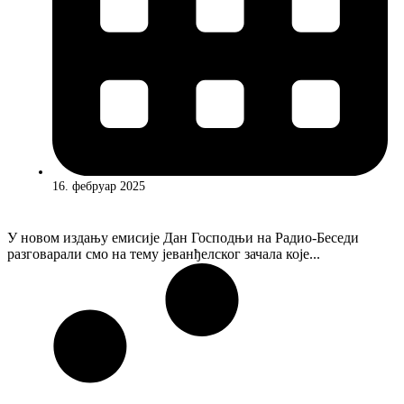
16. фебруар 2025
У новом издању емисије Дан Господњи на Радио-Беседи
разговарали смо на тему јеванђелског зачала које...