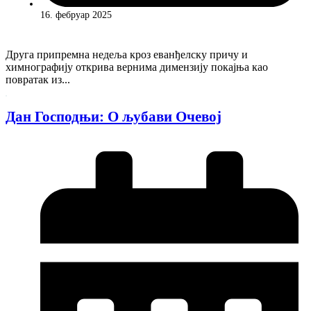
16. фебруар 2025
Друга припремна недеља кроз еванђелску причу и
химнографију открива вернима димензију покајња као
повратак из...
Дан Господњи: О љубави Очевој