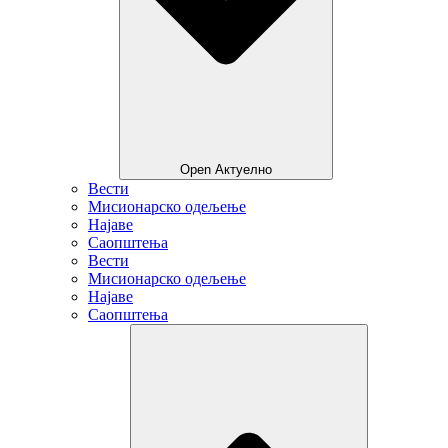
Open Актуелно
Вести
Мисионарско одељење
Најаве
Саопштења
Вести
Мисионарско одељење
Најаве
Саопштења