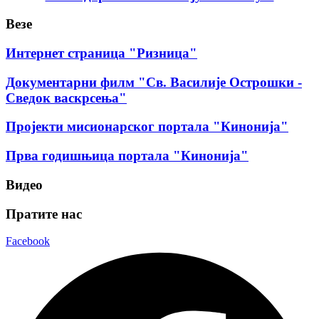
Везе
Интернет страница "Ризница"
Документарни филм "Св. Василије Острошки -
Сведок васкрсења"
Пројекти мисионарског портала "Кинонија"
Прва годишњица портала "Кинонија"
Видео
Пратите нас
Facebook