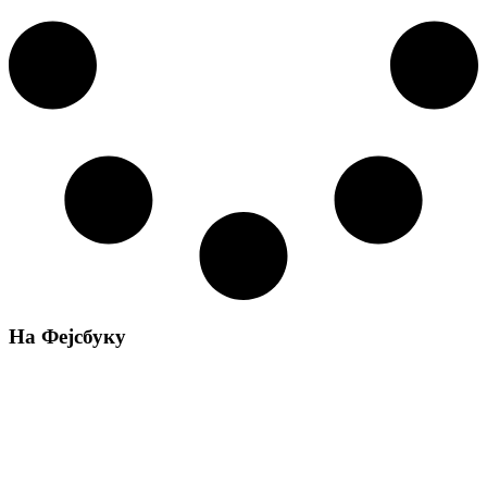
На Фејсбуку