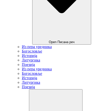
Open Писана реч
Из пера уредника
Богословље
Историја
Литургика
Поезија
Из пера уредника
Богословље
Историја
Литургика
Поезија