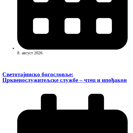
8. август 2026
Светотајинско богословље:
Црквенослужитељске службе – чтец и ипођакон