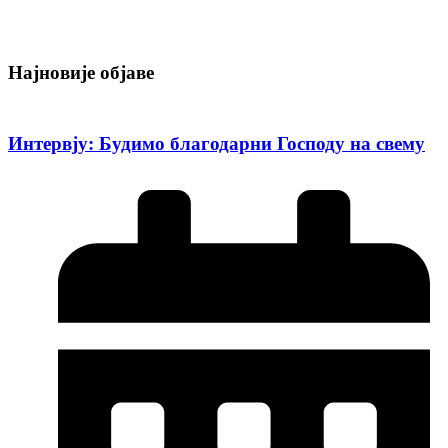
Најновије објаве
Интервју: Будимо благодарни Господу на свему