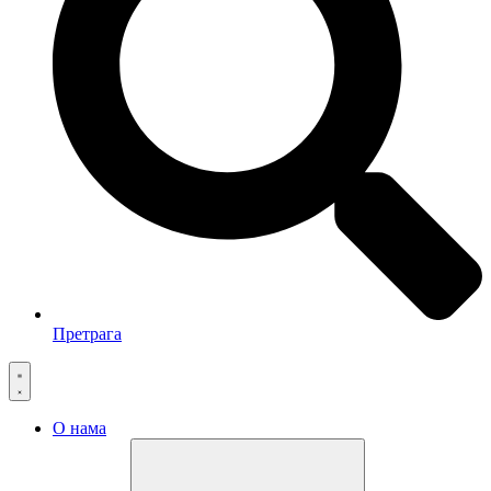
Претрага
О нама