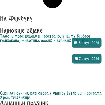
На Фејсбуку
Најновије објаве
Тамо је море велико и пространо; у њему безброј
гмизаваца, животиња малих и великих (Пс. 103, 25)
8. август 2026
7. август 2026
Серијал поучних разговора у оквиру Јутарњег програма
Храм телевизије
Данашњи празник