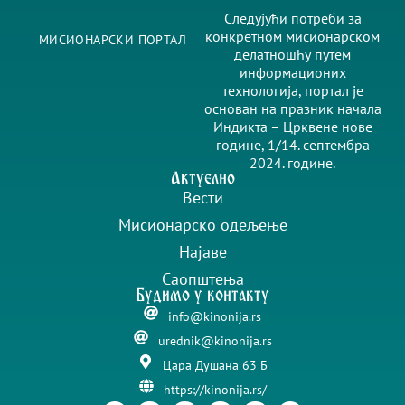
Следујући потреби за
конкретном мисионарском
МИСИОНАРСКИ ПОРТАЛ
делатношћу путем
информационих
технологија, портал је
основан на празник начала
Индикта – Црквене нове
године, 1/14. септембра
2024. године.
Актуелно
Вести
Мисионарско одељење
Најаве
Саопштења
Будимо у контакту
info@kinonija.rs
urednik@kinonija.rs
Цара Душана 63 Б
https://kinonija.rs/