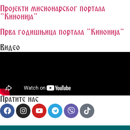
Пројекти мисионарског портала
"Кинонија"
Прва годишњица портала "Кинонија"
Видео
Пратите нас