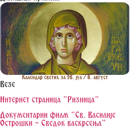
Календар светих за 26. јул / 8. август
Везе
Интернет страница "Ризница"
Документарни филм "Св. Василије
Острошки - Сведок васкрсења"