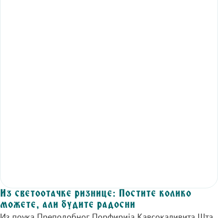
Из светоотачке ризнице: Постите колико
можете, али будите радосни
Из поука Преподобног Порфирија Кавсокаливита Шта