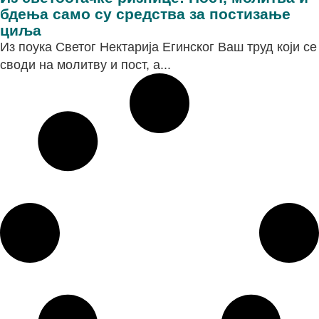
бдења само су средства за постизање
циља
Из поука Светог Нектарија Егинског Ваш труд који се
своди на молитву и пост, а...