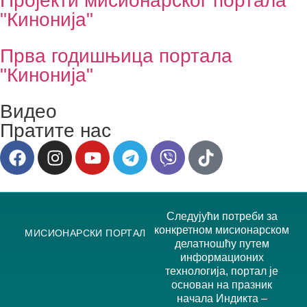
Пројекти мисионарског портала
"Кинонија"
Прва годишњица портала
"Кинонија"
Видео
Пратите нас
Следујући потреби за
конкретном мисионарском
МИСИОНАРСКИ ПОРТАЛ
делатношћу путем
информационих
технологија, портал је
основан на празник
начала Индикта –