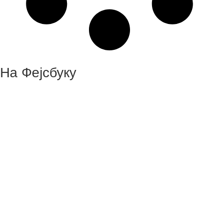
На Фејсбуку