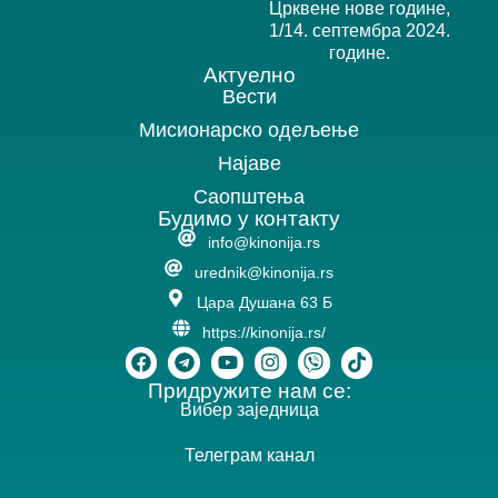
Црквене нове године,
1/14. септембра 2024.
године.
Актуелно
Вести
Мисионарско одељење
Најаве
Саопштења
Будимо у контакту
info@kinonija.rs
urednik@kinonija.rs
Цара Душана 63 Б
https://kinonija.rs/
Придружите нам се:
Вибер заједница
Телеграм канал