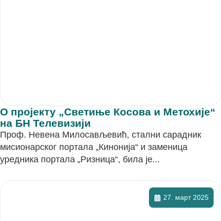
О пројекту „Светиње Косова и Метохије“
на БН Телевизији
Проф. Невена Милосављевић, стални сарадник
мисионарског портала „Кинонија“ и заменица
уредника портала „Ризница“, била је...
27. март 2025