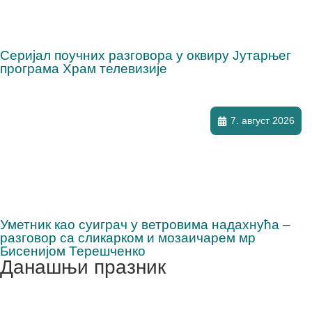
Серијал поучних разговора у оквиру Јутарњег
програма Храм телевизије
7. август 2026
Уметник као суиграч у ветровима надахнућа –
разговор са сликарком и мозаичарем мр
Бисенијом Терешченко
Данашњи празник