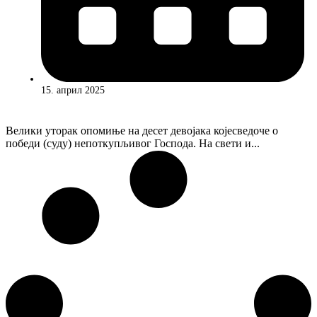
15. април 2025
Велики уторак опомиње на десет девојака којесведоче о
победи (суду) непоткупљивог Господа. На свети и...