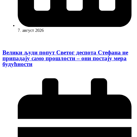
7. август 2026
Велики људи попут Светог деспота Стефана не
припадају само прошлости – они постају мера
будућности