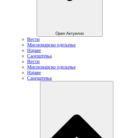
Open Актуелно
Вести
Мисионарско одељење
Најаве
Саопштења
Вести
Мисионарско одељење
Најаве
Саопштења