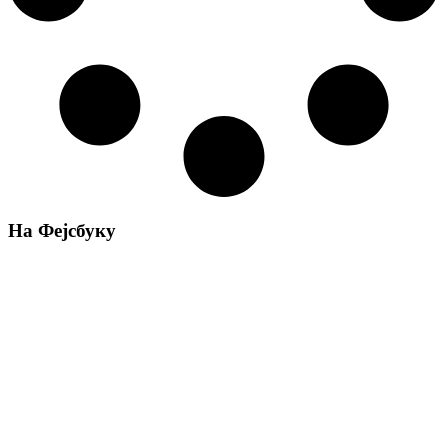
На Фејсбуку