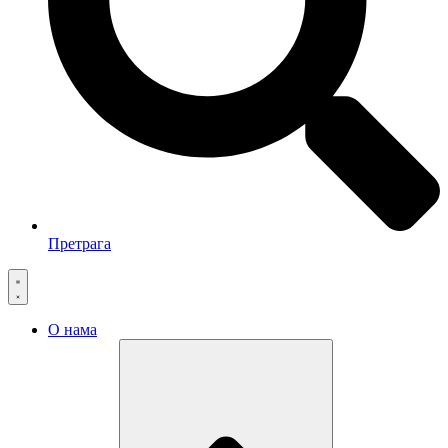
Претрага
О нама