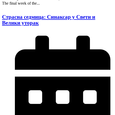
The final week of the...
Страсна седмица: Синаксар у Свети и
Велики уторак