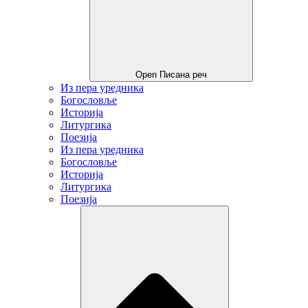
Open Писана реч
Из пера уредника
Богословље
Историја
Литургика
Поезија
Из пера уредника
Богословље
Историја
Литургика
Поезија