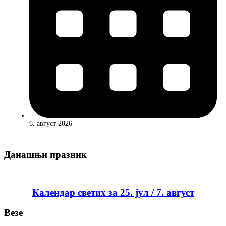
6. август 2026
Данашњи празник
Календар светих за 25. јул / 7. август
Везе