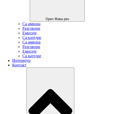
Open Жива реч
Са амвона
Разговори
Емисије
Са катедре
Са амвона
Разговори
Емисије
Са катедре
Интервјуи
Контакт