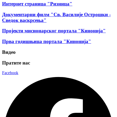
Интернет страница "Ризница"
Документарни филм "Св. Василије Острошки -
Сведок васкрсења"
Пројекти мисионарског портала "Кинонија"
Прва годишњица портала "Кинонија"
Видео
Пратите нас
Facebook