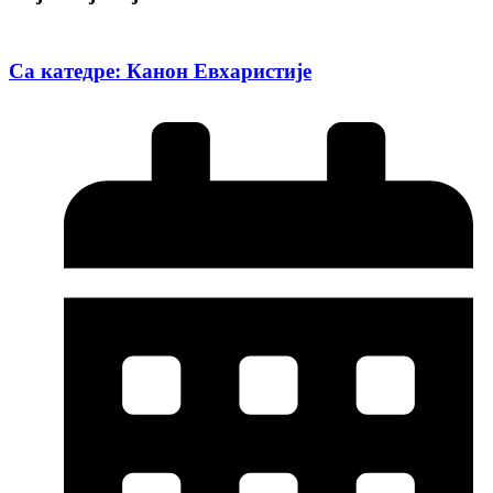
Са катедре: Канон Евхаристије