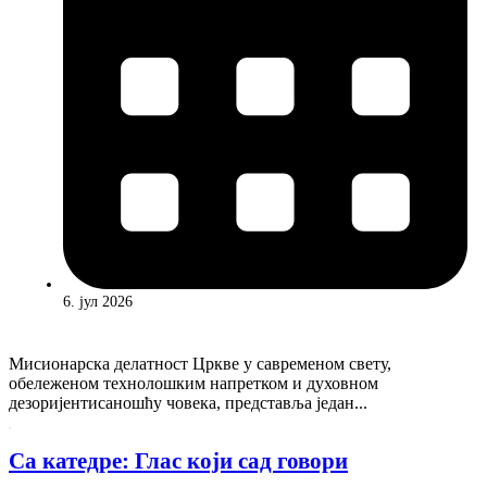
6. јул 2026
Мисионарска делатност Цркве у савременом свету,
обележеном технолошким напретком и духовном
дезоријентисаношћу човека, представља један...
Са катедре: Глас који сад говори