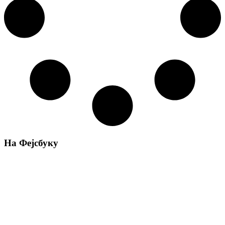
На Фејсбуку