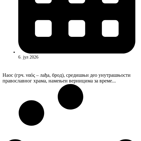
6. јул 2026
Наос (грч. ναός – лађа, брод), средишњи део унутрашњости
православног храма, намењен верницима за време...