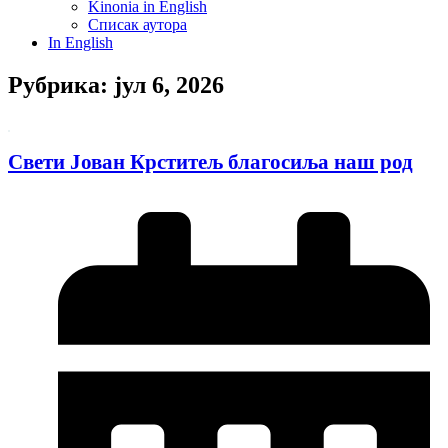
Kinonia in English
Списак аутора
In English
Рубрика: јул 6, 2026
Свети Јован Крститељ благосиља наш род