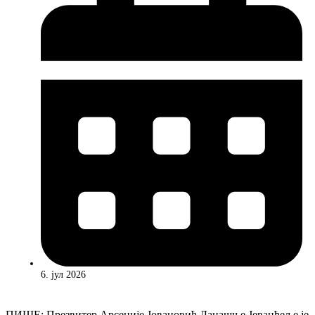
6. јул 2026
ПИШЕ: Презвитер Арсеније Јовановић Данашње Јеванђеље је