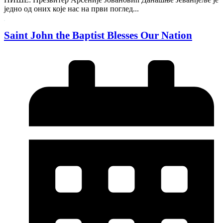
једно од оних које нас на први поглед...
Saint John the Baptist Blesses Our Nation