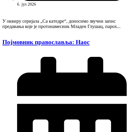
6. јул 2026
У оквиру серијала „Са катедре“, доносимо звучни запис
предавања које је протонамесник Младен Глушац, парох...
Појмовник православља: Наос