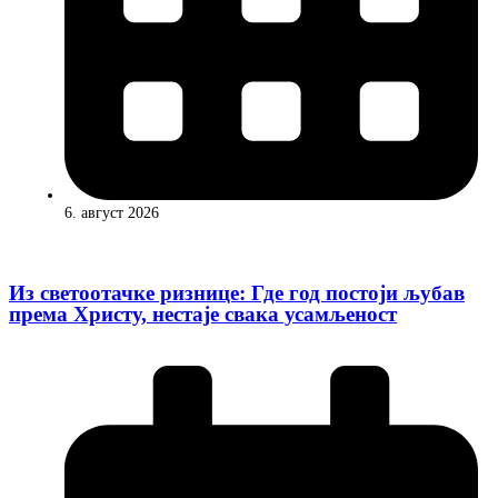
6. август 2026
Из светоотачке ризнице: Где год постоји љубав
према Христу, нестаје свака усамљеност