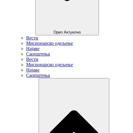
Open Актуелно
Вести
Мисионарско одељење
Најаве
Саопштења
Вести
Мисионарско одељење
Најаве
Саопштења