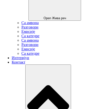
Open Жива реч
Са амвона
Разговори
Емисије
Са катедре
Са амвона
Разговори
Емисије
Са катедре
Интервјуи
Контакт