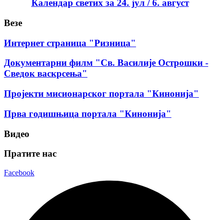
Календар светих за 24. јул / 6. август
Везе
Интернет страница "Ризница"
Документарни филм "Св. Василије Острошки -
Сведок васкрсења"
Пројекти мисионарског портала "Кинонија"
Прва годишњица портала "Кинонија"
Видео
Пратите нас
Facebook