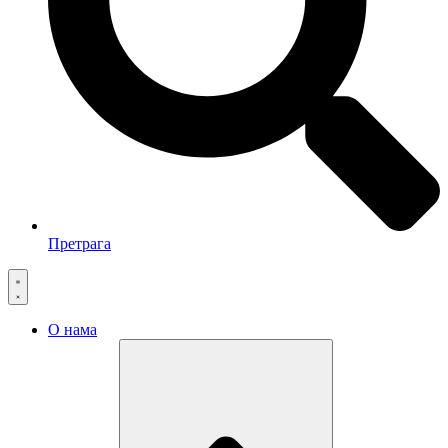
Претрага
О нама