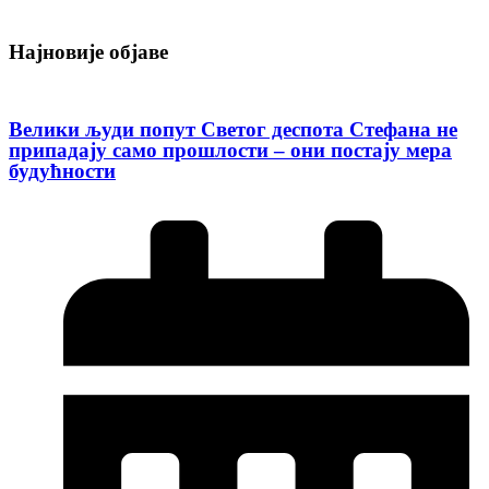
Најновије објаве
Велики људи попут Светог деспота Стефана не
припадају само прошлости – они постају мера
будућности