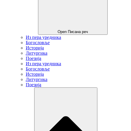
Open Писана реч
Из пера уредника
Богословље
Историја
Литургика
Поезија
Из пера уредника
Богословље
Историја
Литургика
Поезија