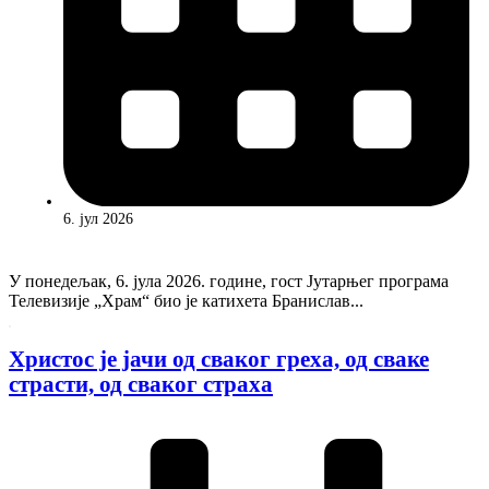
6. јул 2026
У понедељак, 6. јула 2026. године, гост Јутарњег програма
Телевизије „Храм“ био је катихета Бранислав...
Христос је јачи од сваког греха, од сваке
страсти, од сваког страха