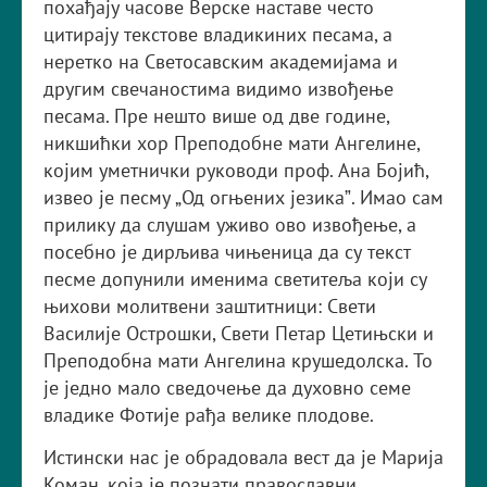
похађају часове Верске наставе често
цитирају текстове владикиних песама, а
неретко на Светосавским академијама и
другим свечаностима видимо извођење
песама. Пре нешто више од две године,
никшићки хор Преподобне мати Ангелине,
којим уметнички руководи проф. Ана Бојић,
извео је песму „Од огњених језикаˮ. Имао сам
прилику да слушам уживо ово извођење, а
посебно је дирљива чињеница да су текст
песме допунили именима светитеља који су
њихови молитвени заштитници: Свети
Василије Острошки, Свети Петар Цетињски и
Преподобна мати Ангелина крушедолска. То
је једно мало сведочење да духовно семе
владике Фотије рађа велике плодове.
Истински нас је обрадовала вест да је Марија
Коман, која је познати православни