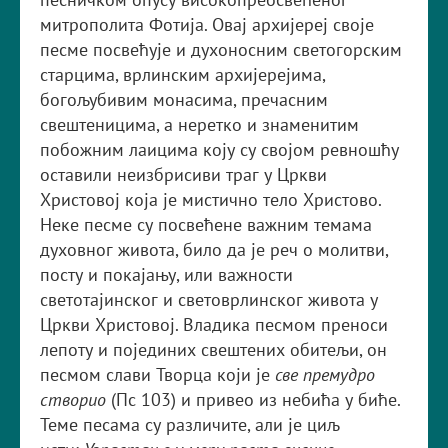
митрополита Фотија. Овај архијереј своје
песме посвећује и духоносним светогорским
старцима, врлинским архијерејима,
богољубивим монасима, пречасним
свештеницима, а неретко и знаменитим
побожним лаицима коју су својом ревношћу
оставили неизбрисиви траг у Цркви
Христовој која је мистично тело Христово.
Неке песме су посвећене важним темама
духовног живота, било да је реч о молитви,
посту и покајању, или важности
светотајинског и световрлинског живота у
Цркви Христовој. Владика песмом преноси
лепоту и појединих свештених обитељи, он
песмом слави Творца који је
све премудро
створио
(Пс 103) и привео из небића у биће.
Теме песама су различите, али је циљ