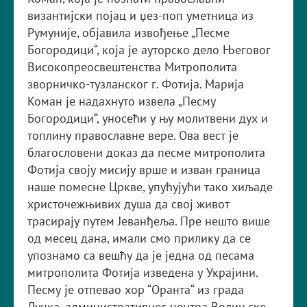
византијски појац и џез-поп уметница из
Румуније, објавила извођење „Песме
Богородици“, која је ауторско дело Његовог
Високопреосвештенства Митрополита
зворничко-тузланског г. Фотија. Марија
Коман је надахнуто извела „Песму
Богородици“, уносећи у њу молитвени дух и
топлину православне вере. Ова вест је
благословени доказ да песме митрополита
Фотија своју мисију врше и изван граница
наше помесне Цркве, упућујући тако хиљаде
христочежњивих душа да свој живот
трасирају путем Јеванђеља. Пре нешто више
од месец дана, имали смо прилику да се
упознамо са вешћу да је једна од песама
митрополита Фотија изведена у Украјини.
Песму је отпевао хор “Оранта“ из града
Луцка, административног центра Волињске