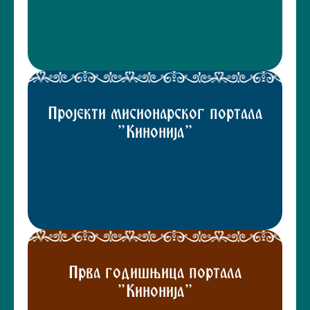
Пројекти мисионарског портала
"Кинонија"
Прва годишњица портала
"Кинонија"