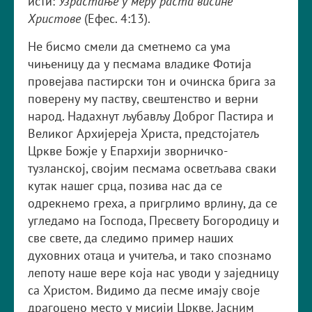
исти:
Узрастање у меру раста висине
Христове
(Ефес. 4:13).
Не бисмо смели да сметнемо са ума
чињеницу да у песмама владике Фотија
провејава пастирски тон и очинска брига за
поверену му паству, свештенство и верни
народ. Надахнут љубављу Доброг Пастира и
Великог Архијереја Христа, предстојатељ
Цркве Божје у Епархији зворничко-
тузланској, својим песмама осветљава сваки
кутак нашег срца, позива нас да се
одрекнемо греха, а пригрлимо врлину, да се
угледамо на Господа, Пресвету Богородицу и
све свете, да следимо пример наших
духовних отаца и учитеља, и тако спознамо
лепоту наше вере која нас уводи у заједницу
са Христом. Видимо да песме имају своје
драгоцено место у мисији Цркве. Јасним