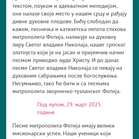
текстом, поуком и адекватном мелодијом,
оне налазе своје место у нашем срцу и рађају
дивне духовне плодове. Бићу слободан да
кажем, песничка и катихетска лепота стихова
митрополита Фотија, наликује на духовну
лиру Светог владике Николаја, нашег српског
златоуста који је на јасан и пријемчив начин
песмом приводио људе Христу. И до данас
песме Светог владике Николаја се певају на
духовним сабрањима после богослужења.
Несумњиво, тако ће бити и са песмама
митрополита зворничко-тузланског Фотија.
Под лупом, 29. март 2025.
године
Песме митрополита Фотија имају велики
мисионарски успех. Наши ученици који