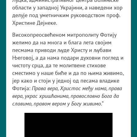
области у западној Украјини, а наведени хор
делује под уметничким руководством проф.
Христине Дејнеке.
Високопреосвећеном митрополиту Фотију
желимо да на многа и блага лета својим
песмама приводи људе Христу и љубави
Његовој, а да нама подари духовни поглед и
чистоту срца, да те молитвене стихове
сместимо у наше биће и да по њима живимо,
јер како и стоји у једној од песама владике
Фотија:
Права вера, Христос међу нама, права
вера, украс хришћанима, православно Бога да
славимо, правом вером у Богу живимо
.“