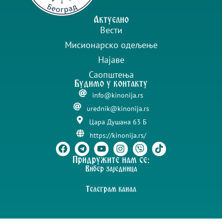
Актуелно
Вести
Мисионарско одељење
Најаве
Саопштења
Будимо у контакту
info@kinonija.rs
urednik@kinonija.rs
Цара Душана 63 Б
https://kinonija.rs/
Придружите нам се:
Вибер заједница
Телеграм канал