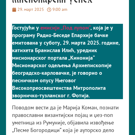
мисионарски успех
29. март 2025
9:00 am
Гостујући у
емисији „Под лупом“
, која је у
програму Радио-Беседе Епархије бачке
емитована у суботу, 29. марта 2025. године,
катихета Бранислав Илић, уредник
мисионарског портала „Кинонија“
Мисионарског одељења Архиепископије
београдско-карловачке, је говорио о
песничком опусу Његовог
Високопреосвештенства Митрополита
зворничко-тузланског г. Фотија.
Поводом вести да је Марија Коман, познати
православни византијски појац и џез-поп
уметница из Румуније, објавила извођење
„Песме Богородици“ која је ауторско дело