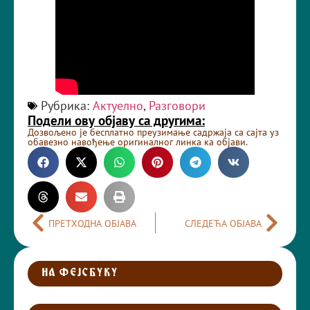
Рубрика:
Актуелно
,
Разговори
Подели ову објаву са другима:
Дозвољено је бесплатно преузимање садржаја са сајта уз
обавезно навођење оригиналног линка ка објави.
ПРЕТХОДНА ОБЈАВА
СЛЕДЕЋА ОБЈАВА
НА ФЕЈСБУКУ