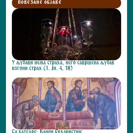
ПОВЕЗАНЕ ОБЈАВЕ
У љубави нема страха, него савршена љубав
изгони страх (1. Јн. 4, 18)
Са катедре: Канон Евхаристије