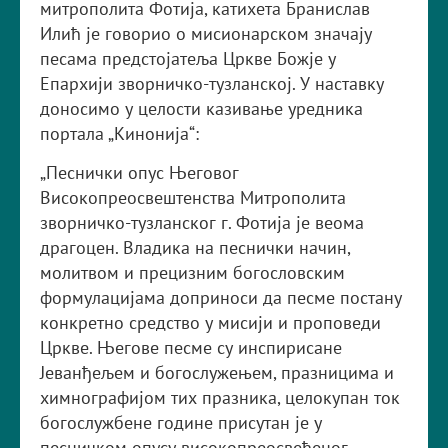
митрополита Фотија, катихета Бранислав
Илић је говорио о мисионарском значају
песама предстојатеља Цркве Божје у
Епархији зворничко-тузланској. У наставку
доносимо у целости казивање уредника
портала „Кинонија“:
„Песнички опус Његовог
Високопреосвештенства Митрополита
зворничко-тузланског г. Фотија је веома
драгоцен. Владика на песнички начин,
молитвом и прецизним богословским
формулацијама доприноси да песме постану
конкретно средство у мисији и проповеди
Цркве. Његове песме су инспирисане
Јеванђељем и богослужењем, празницима и
химнографијом тих празника, целокупан ток
богослужбене године присутан је у
песничком опусу високопреосвећеног