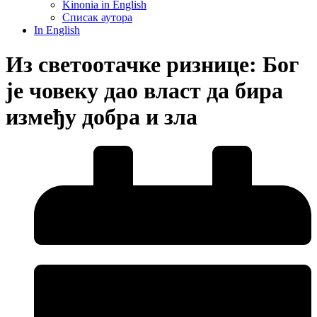
Kinonia in English
Списак аутора
In English
Из светоотачке ризнице: Бог
је човеку дао власт да бира
између добра и зла