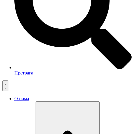
Претрага
О нама