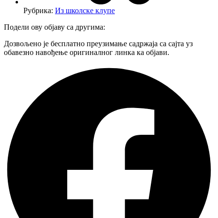
Рубрика:
Из школске клупе
Подели ову објаву са другима:
Дозвољено је бесплатно преузимање садржаја са сајта уз
обавезно навођење оригиналног линка ка објави.