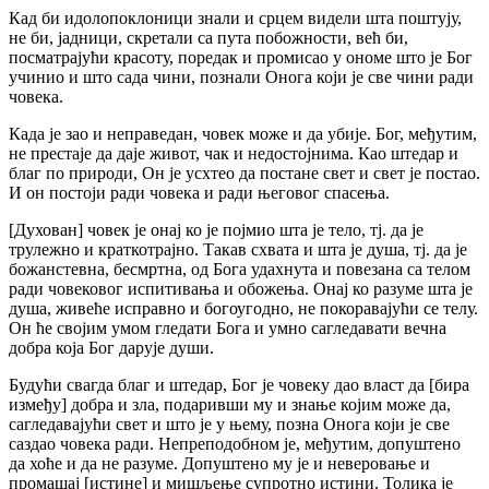
Кад би идолопоклоници знали и срцем видели шта поштују,
не би, јадници, скретали са пута побожности, већ би,
посматрајући красоту, поредак и промисао у ономе што је Бог
учинио и што сада чини, познали Онога који је све чини ради
човека.
Када је зао и неправедан, човек може и да убије. Бог, међутим,
не престаје да даје живот, чак и недостојнима. Као штедар и
благ по природи, Он је усхтео да постане свет и свет је постао.
И он постоји ради човека и ради његовог спасења.
[Духован] човек је онај ко је појмио шта је тело, тј. да је
трулежно и краткотрајно. Такав схвата и шта је душа, тј. да је
божанстевна, бесмртна, од Бога удахнута и повезана са телом
ради човековог испитивања и обожења. Онај ко разуме шта је
душа, живеће исправно и богоугодно, не покоравајући се телу.
Он ће својим умом гледати Бога и умно сагледавати вечна
добра која Бог дарује души.
Будући свагда благ и штедар, Бог је човеку дао власт да [бира
између] добра и зла, подаривши му и знање којим може да,
сагледавајући свет и што је у њему, позна Онога који је све
саздао човека ради. Непреподобном је, међутим, допуштено
да хоће и да не разуме. Допуштено му је и неверовање и
промашај [истине] и мишљење супротно истини. Толика је