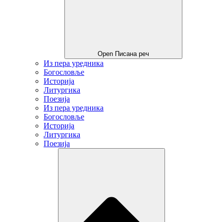
Open Писана реч
Из пера уредника
Богословље
Историја
Литургика
Поезија
Из пера уредника
Богословље
Историја
Литургика
Поезија