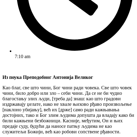
7:10 am
Из поука Преподобног Антонија Великог
Као благ, све што чини, Бог чини ради човека. Све што човек
чини, било добро или зло – себи чини. Да се не би чудио
благостању злих људи, [треба да] знаш: као што градови
издржавају џелате, иако не хвале њихово рђаво произвољење
[наклоно убијању], већ их [држе] само ради кажњавања
достојних, тако и Бог злим људима допушта да владају како би
били кажњени безбожници. Касније, међутим, Он и њих
предаје суду, будући да наносе патњу људима не као
служитељи Божији, већ као робови сопствене рђавости.