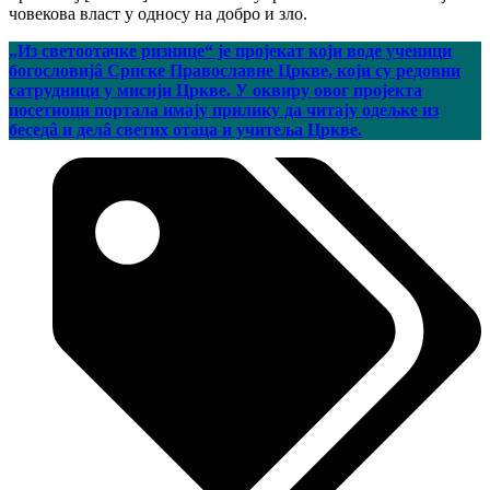
човекова власт у односу на добро и зло.
„Из светоотачке ризнице“ је пројекат који воде ученици
богословијâ Српске Православне Цркве, који су редовни
сатрудници у мисији Цркве. У оквиру овог пројекта
посетиоци портала имају прилику да читају одељке из
беседâ и делâ светих отаца и учитеља Цркве.