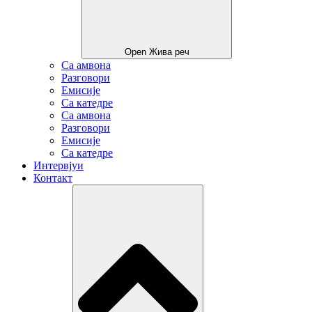
Open Жива реч
Са амвона
Разговори
Емисије
Са катедре
Са амвона
Разговори
Емисије
Са катедре
Интервјуи
Контакт