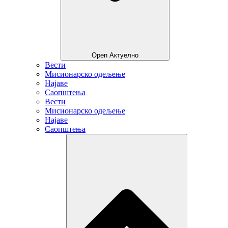
Open Актуелно
Вести
Мисионарско одељење
Најаве
Саопштења
Вести
Мисионарско одељење
Најаве
Саопштења