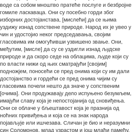
воде са собом мноштво пратеће послуге и безбројне
гомиле ласкаваца. Они су посебно горди због
изборних достојанстава, [мислећи] да се њима
уздижу изнад сопствене природе. Народ их је увео у
чин и удостојио неког председавања, својим
гласовима им омогућивши узвишено звање. Они,
међутим, [мисле] да су се уздигли изнад људске
природе и да скоро седе на облацима, људе који су
по власти нижи од њих сматрајући [својим]
подножјем, поносећи се пред онима који су им дали
достојанство и гордећи се пред онима чијим су
гласовима почели нешто да значе у сопственим
[очима]. Они продужавају дело испуњено безумљем,
имајући славу која је непостојанија од сновиђења.
Они се облаче у бљештавост која је празнија од
ноћних привиђења и која се на знак народа
појављује или ишчезава. Сличан је био и неразумни
син Соломонов, млад узрастом и још млађи памећу.