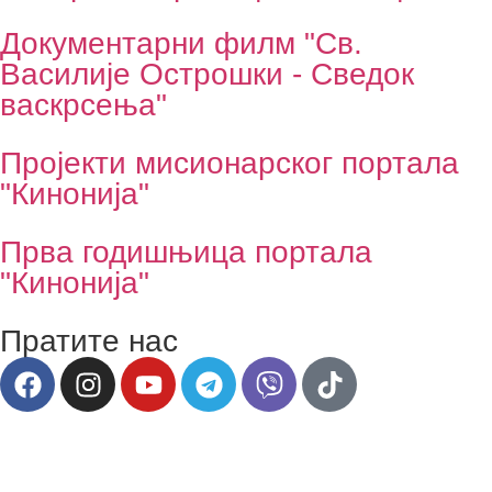
Документарни филм "Св.
Василије Острошки - Сведок
васкрсења"
Пројекти мисионарског портала
"Кинонија"
Прва годишњица портала
"Кинонија"
Пратите нас