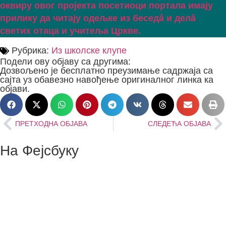
оквиру овог пројекта посетиоци портала имају
прилику да читају одељке из беседâ и делâ
светих отаца и учитеља Цркве.
Рубрика:
Из школске клупе
Подели ову објаву са другима:
Дозвољено је бесплатно преузимање садржаја са
сајта уз обавезно навођење оригиналног линка ка
објави.
ПРЕТХОДНА ОБЈАВА
СЛЕДЕЋА ОБЈАВА
На Фејсбуку