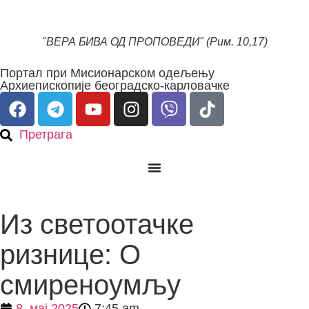
"ВЕРА БИВА ОД ПРОПОВЕДИ" (Рим. 10,17)
Портал при Мисионарском одељењу
Архиепископије београдско-карловачке
Претрага
Из светоотачке
ризнице: О
смиреноумљу
8. мај 2025
7:45 am