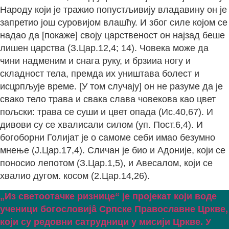
Народу који је тражио попустљивију владавину он је
запретио још суровијом влашћу. И због силе којом се
надао да [покаже] своју царственост он најзад беше
лишен царства (З.Цар.12,4; 14). Човека може да
чини надменим и снага руку, и брзииа ногу и
складност тела, премда их уништава болест и
исцрпљује време. [У том случају] он не разуме да је
свако тело трава и свака слава човекова као цвет
пољски: трава се суши и цвет опада (Ис.40,67). И
дивови су се хвалисали силом (уп. Пост.6,4). И
богоборни Голијат је о самоме себи имао безумно
мнење (Ј.Цар.17,4). Сличан је био и Адоније, који се
поносио лепотом (З.Цар.1,5), и Авесалом, који се
хвалио дугом. косом (2.Цар.14,26).
„Из светоотачке ризнице“ је пројекат који воде
ученици богословијâ Српске Православне Цркве,
који су редовни сатрудници у мисији Цркве. У