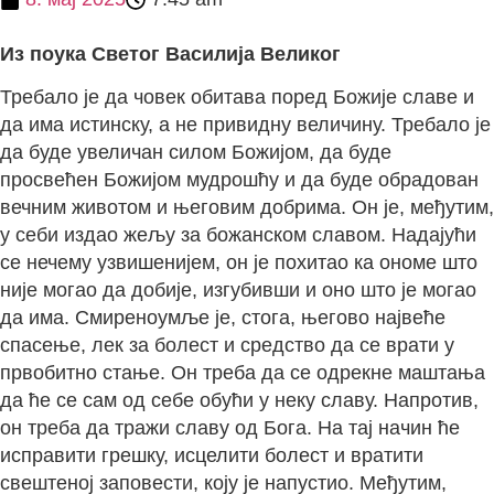
Из поука Светог Василија Великог
Требало је да човек обитава поред Божије славе и
да има истинску, а не привидну величину. Требало је
да буде увеличан силом Божијом, да буде
просвећен Божијом мудрошћу и да буде обрадован
вечним животом и његовим добрима. Он је, међутим,
у себи издао жељу за божанском славом. Надајући
се нечему узвишенијем, он је похитао ка ономе што
није могао да добије, изгубивши и оно што је могао
да има. Смиреноумље је, стога, његово највеће
спасење, лек за болест и средство да се врати у
првобитно стање. Он треба да се одрекне маштања
да ће се сам од себе обући у неку славу. Напротив,
он треба да тражи славу од Бога. На тај начин ће
исправити грешку, исцелити болест и вратити
свештеној заповести, коју је напустио. Међутим,