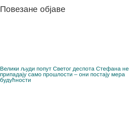
Повезане објаве
Велики људи попут Светог деспота Стефана не
припадају само прошлости – они постају мера
будућности