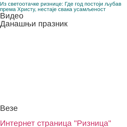
Из светоотачке ризнице: Где год постоји љубав
према Христу, нестаје свака усамљеност
Видео
Данашњи празник
Везе
Интернет страница "Ризница"