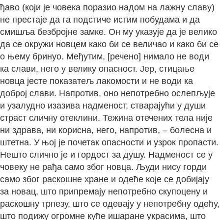
ђаво (који је човека поразио надом на лажну славу)
не престаје да га подстиче истим побудама и да
смишља безбројне замке. Он му указује да је велико
да се окружи новцем како би се величао и како би се
о њему бринуо. Међутим, [речено] нимало не води
ка слави, него у велику опасност. Јер, стицање
новца јесте показатељ лакомости и не води ка
доброј слави. Напротив, оно непотребно ослепљује
и узалудно изазива надменост, стварајући у души
страст сличну отеклини. Тежина отечених тела није
ни здрава, ни корисна, него, напротив, – болесна и
штетна. У њој је почетак опасности и узрок пропасти.
Нешто слично је и гордост за душу. Надменост се у
човеку не рађа само због новца. Људи нису горди
само због раскошне хране и одеће које се добијају
за новац, што припремају непотребно скупоцену и
раскошну трпезу, што се одевају у непотребну одећу,
што подижу огромне куће ишаране украсима, што