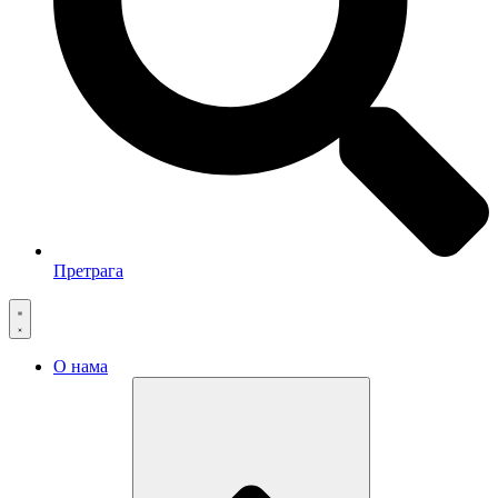
Претрага
О нама