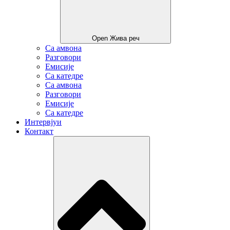
Open Жива реч
Са амвона
Разговори
Емисије
Са катедре
Са амвона
Разговори
Емисије
Са катедре
Интервјуи
Контакт