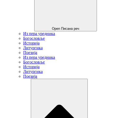
Open Писана реч
Из пера уредника
Богословље
Историја
Литургика
Поезија
Из пера уредника
Богословље
Историја
Литургика
Поезија