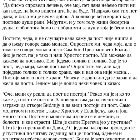
‘Да бисмо спровели лечење, оче мој, пет дана нећемо пити ни
кап воде, па ћемо видети шта ће да буде. ’Издржао сам тих пет
дана, и било ми је веома добро. А колико је већа корист кад
постимо душе ради! Међутим, и у том телу живи бесмртна
душа, и због тога ћемо се побринути за душу која је бесмртна.
Постите, чеда, и не слушајте када кажу да пост није ништа и
да о њему говоре само монаси. Опростите ми, чеда моја, али о
томе не говоре монаси него Сам Бог. Прва заповест Божија
био је пост, па је тако и наш Христос постио. Ми можемо да
кажемо да постимо. Ево, једемо толико и толико. Зар је то
пост, чеда моја, какав постимо? Опростите ми, али кад
поједемо толико и толико хране, чак и кад она није масна…
Постоји много посне хране. Човеку је довољно да је здрав и да
жели да пости. Једном ми је дошао неки човек и казао:
‘Оче, мени су рекли да пост не постоји.’ Рекао ми је и ко то
каже да пост не постоји. Заповедио сам да од свештеника
затражи да отвори Библију и да види постоји ли пост. Само
молитвом и постом.., каже Христос у Еванђељу, као и још
много тога. Постом и молитвом изгоне се и демони, и
болести, и све страсти. Шта је свети Претеча јео у пустињи?
Шта је јео преподобни Давид? С једном нафором проводио је
у пустињи по читаву седмицу, али је ‘постом, бдењем и
молитвом небеске дарове стекао’. Бог га је зато освештао и он