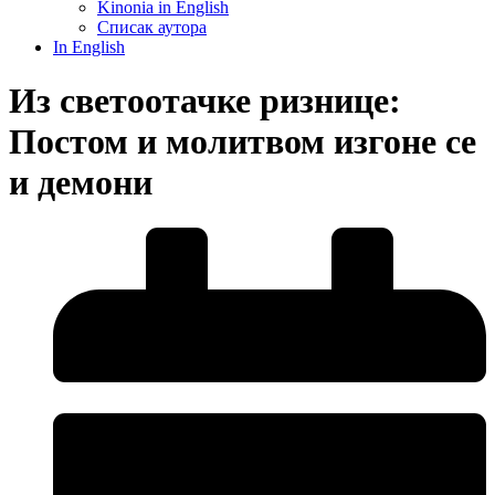
Kinonia in English
Списак аутора
In English
Из светоотачке ризнице:
Постом и молитвом изгоне се
и демони