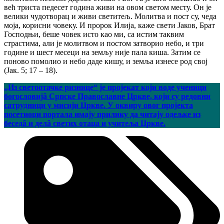
већ триста педесет година живи на овом светом месту. Он је
велики чудотворац и живи светитељ. Молитва и пост су, чеда
моја, корисни човеку. И пророк Илија, каже свети Јаков, Брат
Господњи, беше човек исто као ми, са истим таквим
страстима, али је молитвом и постом затворио небо, и три
године и шест месеци на земљу није пала киша. Затим се
поново помолио и небо даде кишу, и земља изнесе род свој
(Јак. 5; 17 – 18).
„Из светоотачке ризнице“ је пројекат који воде ученици
богословијâ Српске Православне Цркве, који су редовни
сатрудници у мисији Цркве. У оквиру овог пројекта
посетиоци портала имају прилику да читају одељке из
беседâ и делâ светих отаца и учитеља Цркве.