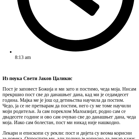
8:13 am
Из поука Свети Јаков Цаликис
Пост је заповест Божија и ми зато и постимо, чеда моја. Нисам
прекршио пост све до данашњег дана, кад ми је седамдесет
година. Мајка ме је још од детињства научила да постим.
Чедо, ја се не претварам да постим, него су ме томе научили
моји родитељи. Ја сам пореклом Малоазијат, родио сам се
двадесете године и ово сам очувао све до данашњег дана, чеда
моја. Иако сам болестан, пост ми никад није нашкодио.
Лекари и епископи су рекли: пост и дијета су веома корисни
за човека. Опростите ми, али толико је корисно да лекар каже: