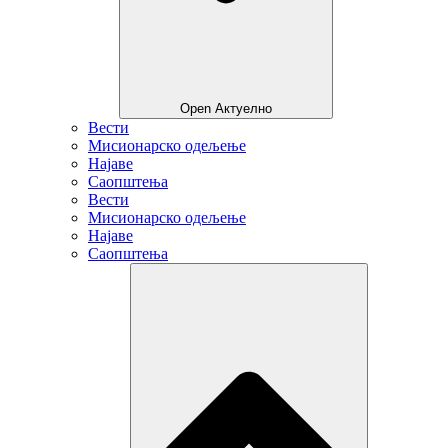
Open Актуелно
Вести
Мисионарско одељење
Најаве
Саопштења
Вести
Мисионарско одељење
Најаве
Саопштења