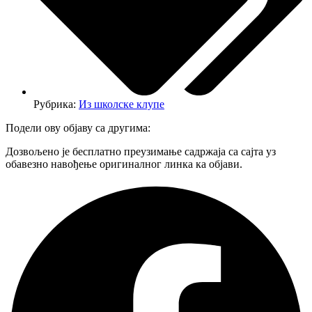
Рубрика:
Из школске клупе
Подели ову објаву са другима:
Дозвољено је бесплатно преузимање садржаја са сајта уз
обавезно навођење оригиналног линка ка објави.