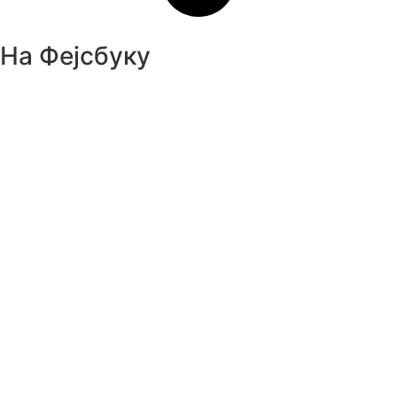
На Фејсбуку