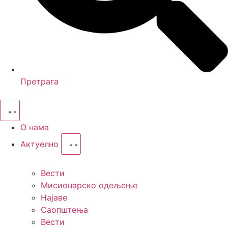
Претрага
О нама
Актуелно
Вести
Мисионарско одељење
Најаве
Саопштења
Вести