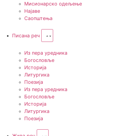
Мисионарско одељење
Најаве
Саопштења
Писана реч
Из пера уредника
Богословље
Историја
Литургика
Поезија
Из пера уредника
Богословље
Историја
Литургика
Поезија
Жива реч