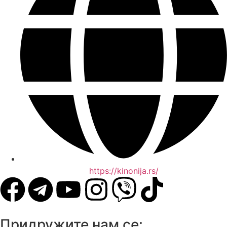
https://kinonija.rs/
Придружите нам се: