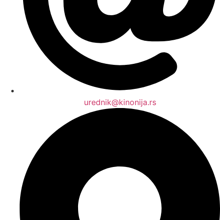
urednik@kinonija.rs