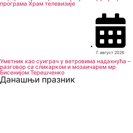
програма Храм телевизије
7. август 2026
Уметник као суиграч у ветровима надахнућа –
разговор са сликарком и мозаичарем мр
Бисенијом Терешченко
Данашњи празник