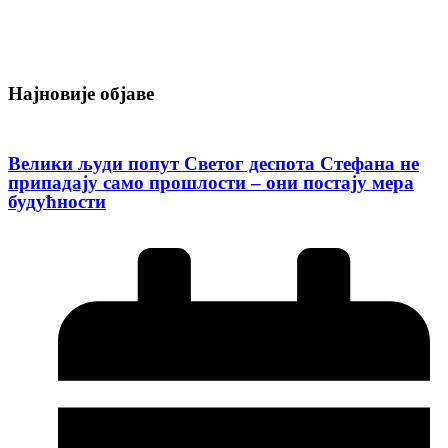
Најновије објаве
Велики људи попут Светог деспота Стефана не
припадају само прошлости – они постају мера
будућности