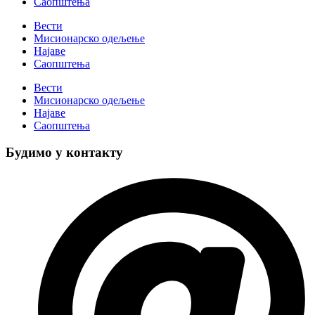
Саопштења
Вести
Мисионарско одељење
Најаве
Саопштења
Вести
Мисионарско одељење
Најаве
Саопштења
Будимо у контакту