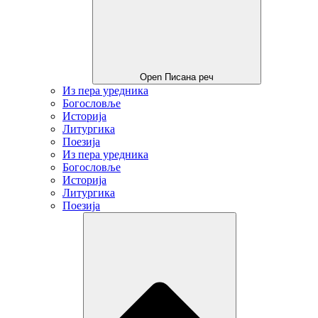
Open Писана реч
Из пера уредника
Богословље
Историја
Литургика
Поезија
Из пера уредника
Богословље
Историја
Литургика
Поезија