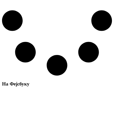
На Фејсбуку