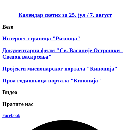
Календар светих за 25. јул / 7. август
Везе
Интернет страница "Ризница"
Документарни филм "Св. Василије Острошки -
Сведок васкрсења"
Пројекти мисионарског портала "Кинонија"
Прва годишњица портала "Кинонија"
Видео
Пратите нас
Facebook