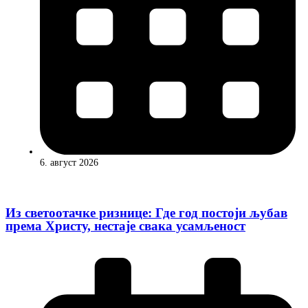
6. август 2026
Из светоотачке ризнице: Где год постоји љубав
према Христу, нестаје свака усамљеност