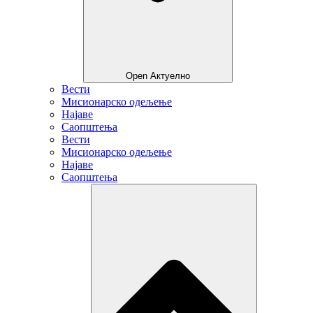
Open Актуелно
Вести
Мисионарско одељење
Најаве
Саопштења
Вести
Мисионарско одељење
Најаве
Саопштења