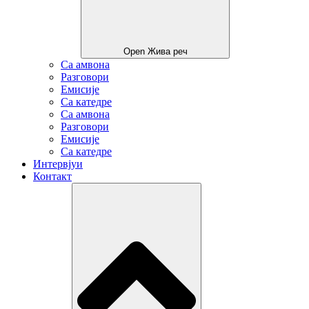
Open Жива реч
Са амвона
Разговори
Емисије
Са катедре
Са амвона
Разговори
Емисије
Са катедре
Интервјуи
Контакт