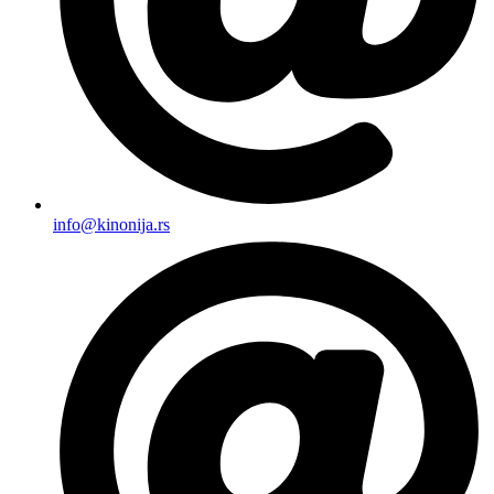
info@kinonija.rs