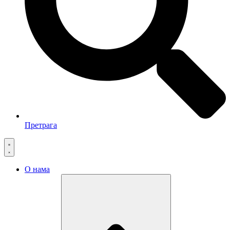
Претрага
О нама