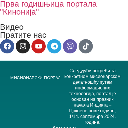
Прва годишњица портала
"Кинонија"
Видео
Пратите нас
Следујући потреби за
конкретном мисионарском
МИСИОНАРСКИ ПОРТАЛ
делатношћу путем
информационих
технологија, портал је
основан на празник
начала Индикта –
Црквене нове године,
1/14. септембра 2024.
године.
Актуелно