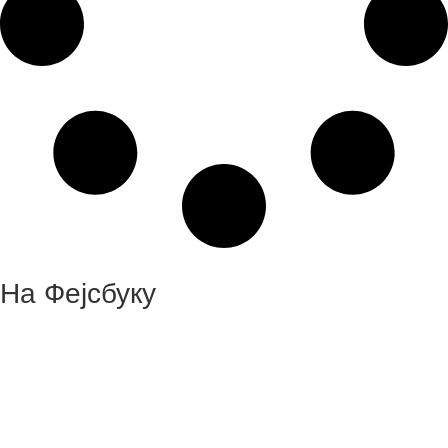
На Фејсбуку