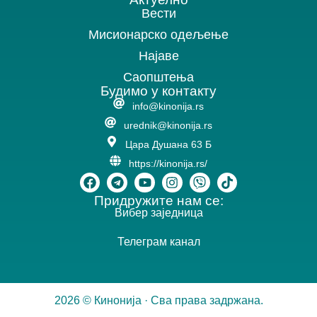
Вести
Мисионарско одељење
Најаве
Саопштења
Будимо у контакту
info@kinonija.rs
urednik@kinonija.rs
Цара Душана 63 Б
https://kinonija.rs/
Придружите нам се:
Вибер заједница
Телеграм канал
2026 © Кинонија · Сва права задржана.