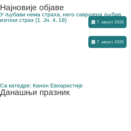
Најновије објаве
У љубави нема страха, него савршена љубав
изгони страх (1. Јн. 4, 18)
7. август 2026
7. август 2026
Са катедре: Канон Евхаристије
Данашњи празник