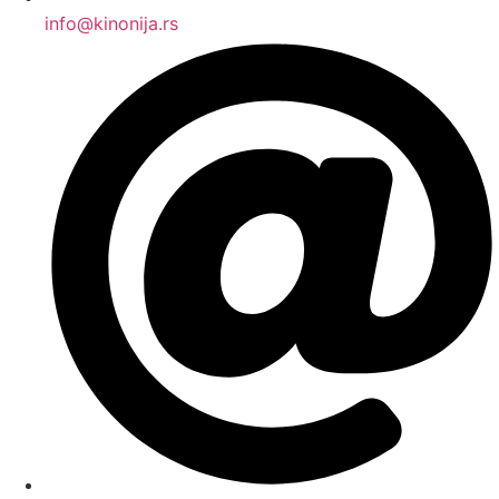
info@kinonija.rs