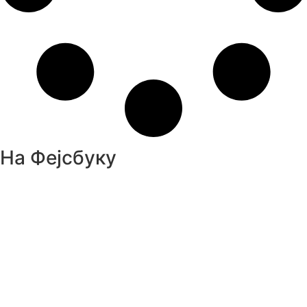
На Фејсбуку