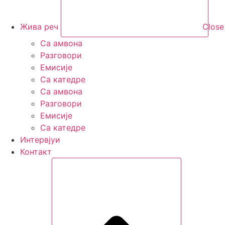
Жива реч
Close
Са амвона
Разговори
Емисије
Са катедре
Са амвона
Разговори
Емисије
Са катедре
Интервјуи
Контакт