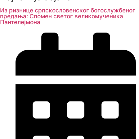
Из ризнице српскословенског богослужбеног
предања: Спомен светог великомученика
Пантелејмона