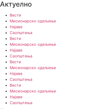
Актуелно
Вести
Мисионарско одељење
Најаве
Саопштења
Вести
Мисионарско одељење
Најаве
Саопштења
Вести
Мисионарско одељење
Најаве
Саопштења
Вести
Мисионарско одељење
Најаве
Саопштења