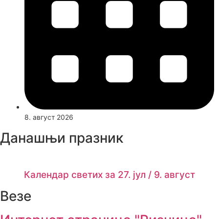
8. август 2026
Данашњи празник
Календар светих за 27. јул / 9. август
Везе