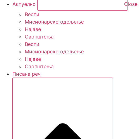
Актуелно
Close
Вести
Мисионарско одељење
Најаве
Саопштења
Вести
Мисионарско одељење
Најаве
Саопштења
Писана реч