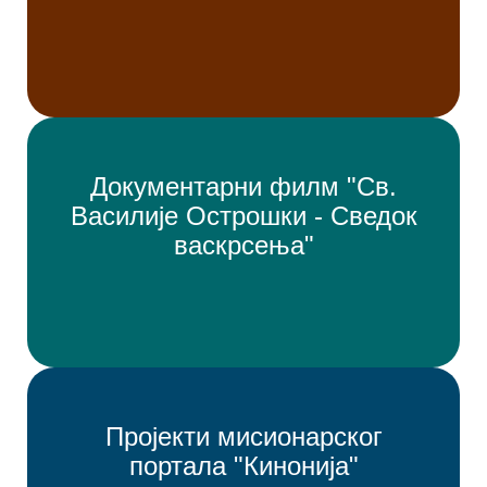
Документарни филм "Св.
Василије Острошки - Сведок
васкрсења"
Пројекти мисионарског
портала "Кинонија"