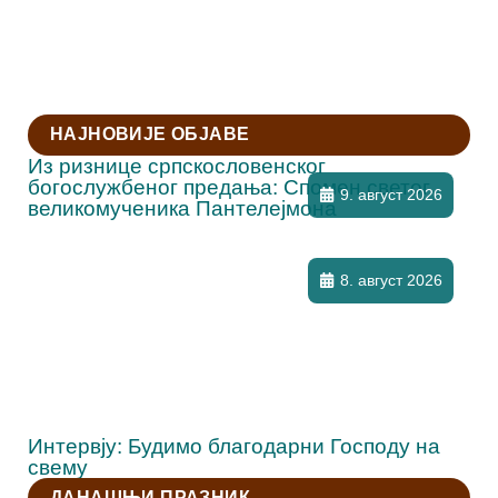
НАЈНОВИЈЕ ОБЈАВЕ
Из ризнице српскословенског
богослужбеног предања: Спомен светог
9. август 2026
великомученика Пантелејмона
8. август 2026
Интервју: Будимо благодарни Господу на
свему
ДАНАШЊИ ПРАЗНИК