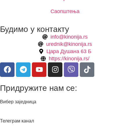
Саопштења
Будимо у контакту
info@kinonija.rs
urednik@kinonija.rs
Цара Душана 63 Б
https://kinonija.rs/
Придружите нам се:
Вибер заједница
Телеграм канал