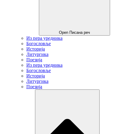
Open Писана реч
Из пера уредника
Богословље
Историја
Литургика
Поезија
Из пера уредника
Богословље
Историја
Литургика
Поезија