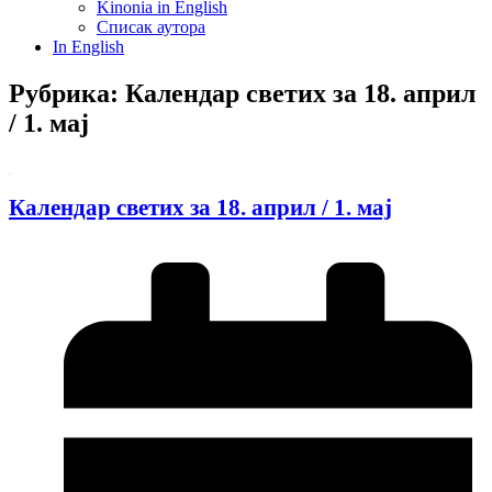
Kinonia in English
Списак аутора
In English
Рубрика: Календар светих за 18. април
/ 1. мај
Календар светих за 18. април / 1. мај