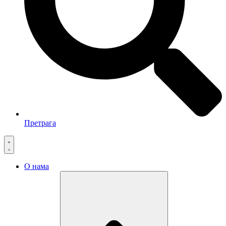
Претрага
О нама