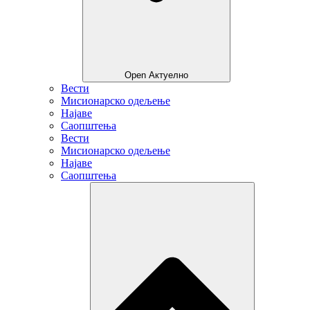
Open Актуелно
Вести
Мисионарско одељење
Најаве
Саопштења
Вести
Мисионарско одељење
Најаве
Саопштења