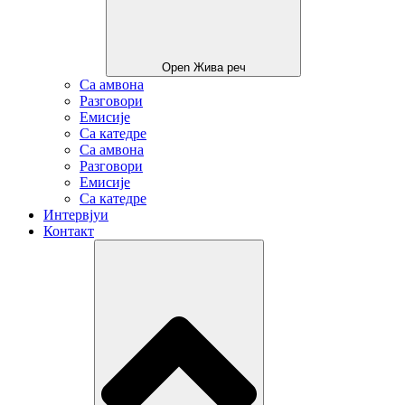
Open Жива реч
Са амвона
Разговори
Емисије
Са катедре
Са амвона
Разговори
Емисије
Са катедре
Интервјуи
Контакт