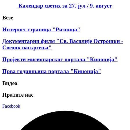
Календар светих за 27. јул / 9. август
Везе
Интернет страница "Ризница"
Документарни филм "Св. Василије Острошки -
Сведок васкрсења"
Пројекти мисионарског портала "Кинонија"
Прва годишњица портала "Кинонија"
Видео
Пратите нас
Facebook