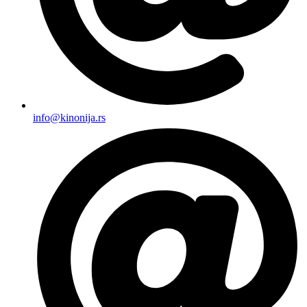
info@kinonija.rs