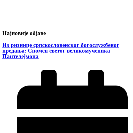
Најновије објаве
Из ризнице српскословенског богослужбеног
предања: Спомен светог великомученика
Пантелејмона