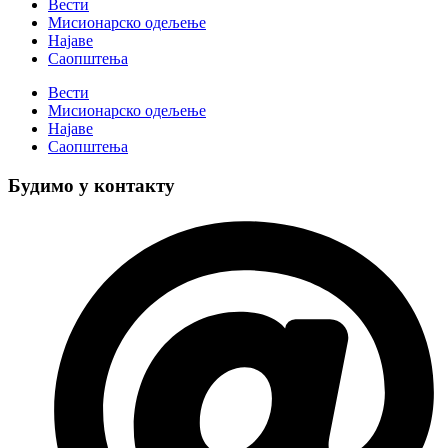
Вести
Мисионарско одељење
Најаве
Саопштења
Вести
Мисионарско одељење
Најаве
Саопштења
Будимо у контакту