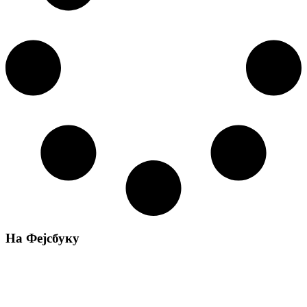
На Фејсбуку