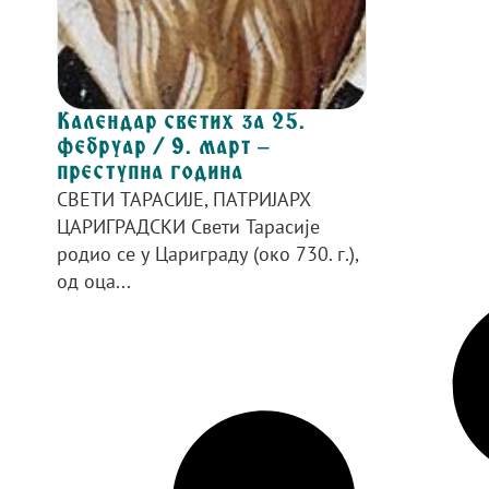
Календар светих за 25.
фебруар / 9. март –
преступна година
СВЕТИ ТАРАСИЈЕ, ПАТРИЈАРХ
ЦАРИГРАДСКИ Свети Тарасије
родио се у Цариграду (око 730. г.),
од оца...