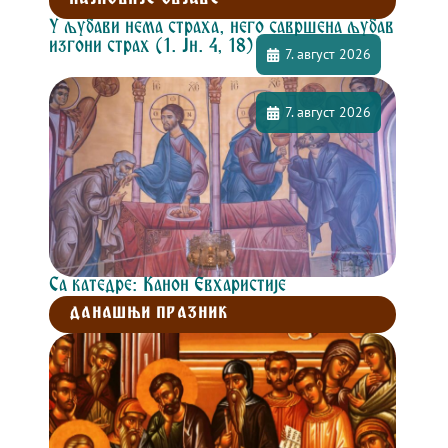
У љубави нема страха, него савршена љубав
изгони страх (1. Јн. 4, 18)
7. август 2026
7. август 2026
Са катедре: Канон Евхаристије
ДАНАШЊИ ПРАЗНИК