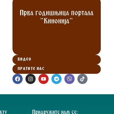
Прва годишњица портала
"Кинонија"
ВИДЕО
ПРАТИТЕ НАС
кту
Придружите нам се: