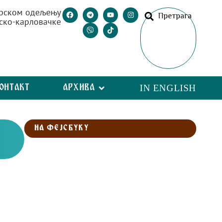
рском одељењу
Претрага
ско-карловачке
ОНТАКТ
АРХИВА
IN ENGLISH
НА ФЕЈСБУКУ