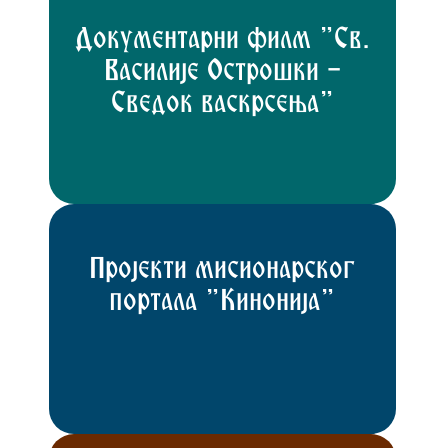
Документарни филм "Св.
Василије Острошки -
Сведок васкрсења"
Пројекти мисионарског
портала "Кинонија"