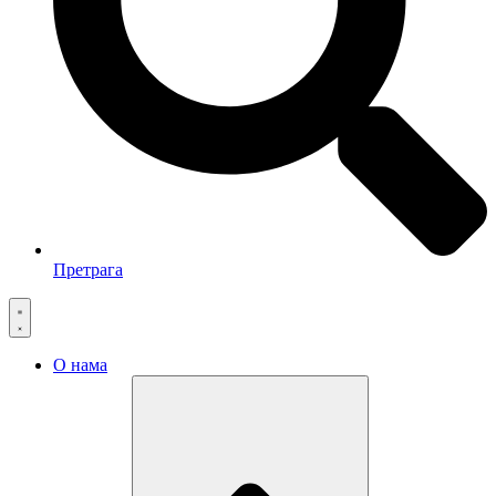
Претрага
О нама