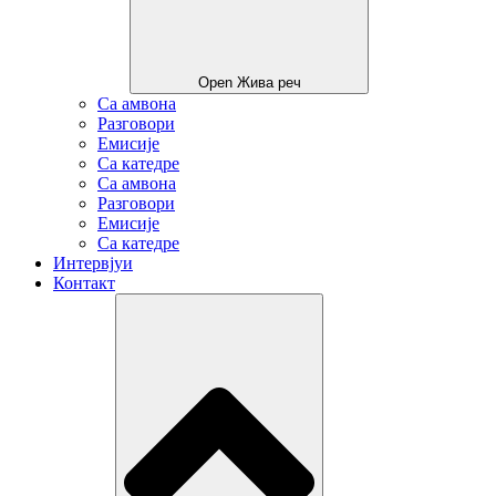
Open Жива реч
Са амвона
Разговори
Емисије
Са катедре
Са амвона
Разговори
Емисије
Са катедре
Интервјуи
Контакт