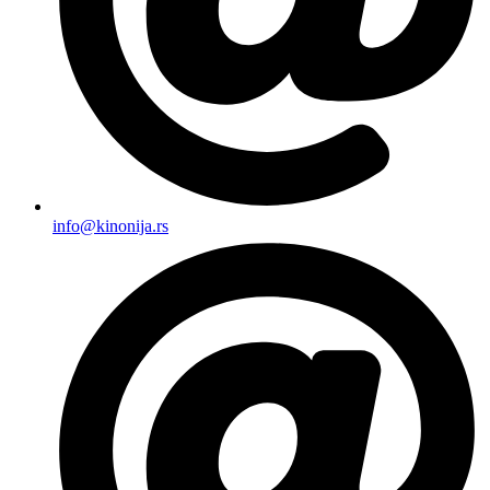
info@kinonija.rs