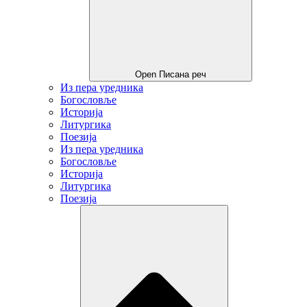
Open Писана реч
Из пера уредника
Богословље
Историја
Литургика
Поезија
Из пера уредника
Богословље
Историја
Литургика
Поезија