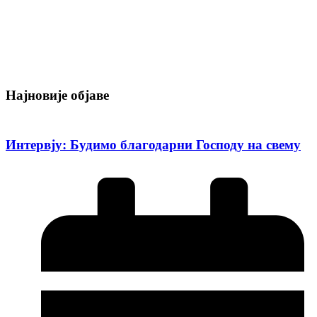
Најновије објаве
Интервју: Будимо благодарни Господу на свему