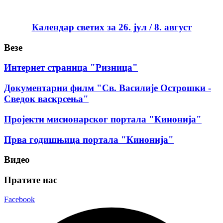
Календар светих за 26. јул / 8. август
Везе
Интернет страница "Ризница"
Документарни филм "Св. Василије Острошки -
Сведок васкрсења"
Пројекти мисионарског портала "Кинонија"
Прва годишњица портала "Кинонија"
Видео
Пратите нас
Facebook