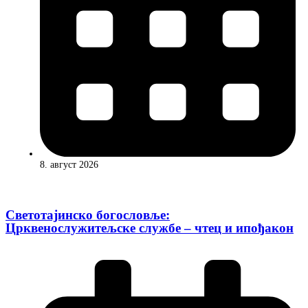
8. август 2026
Светотајинско богословље:
Црквенослужитељске службе – чтец и ипођакон