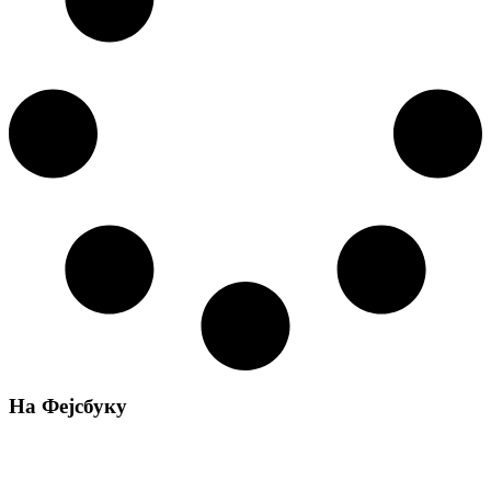
На Фејсбуку