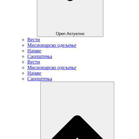
Open Актуелно
Вести
Мисионарско одељење
Најаве
Саопштења
Вести
Мисионарско одељење
Најаве
Саопштења