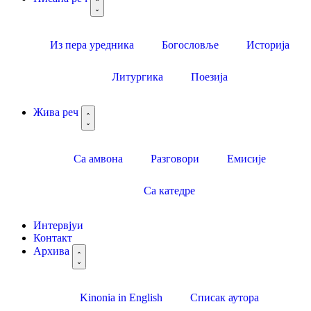
Из пера уредника
Богословље
Историја
Литургика
Поезија
Жива реч
Са амвона
Разговори
Емисије
Са катедре
Интервјуи
Контакт
Архива
Kinonia in English
Списак аутора