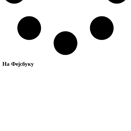
На Фејсбуку