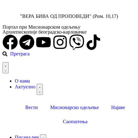
"ВЕРА БИВА ОД ПРОПОВЕДИ" (Рим. 10,17)
Портал при Мисионарском одељењу
Архиепископије београдско-карловачке
Претрага
О нама
Актуелно
Вести
Мисионарско одељење
Најаве
Саопштења
Писана реч