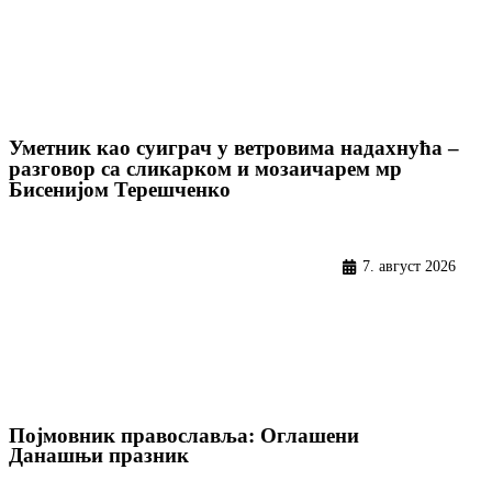
Уметник као суиграч у ветровима надахнућа –
разговор са сликарком и мозаичарем мр
Бисенијом Терешченко
7. август 2026
Појмовник православља: Оглашени
Данашњи празник