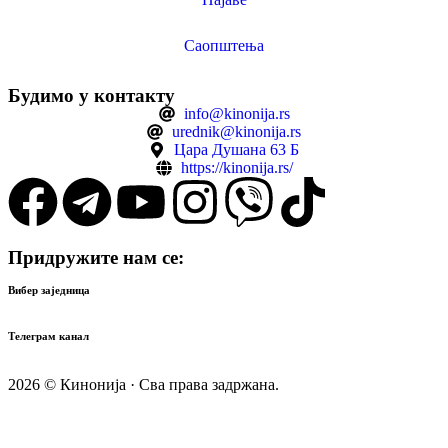
Саопштења
Будимо у контакту
info@kinonija.rs
urednik@kinonija.rs
Цара Душана 63 Б
https://kinonija.rs/
Придружите нам се:
Вибер заједница
Телеграм канал
2026 © Кинонија · Сва права задржана.