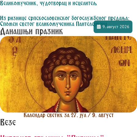
Великомученик, чудотворац и исцелитељ
Из ризнице српскословенског богослужбеног предања:
Спомен светог великомученика Пантелејмона
9. август 2026
Данашњи празник
Календар светих за 27. јул / 9. август
Везе