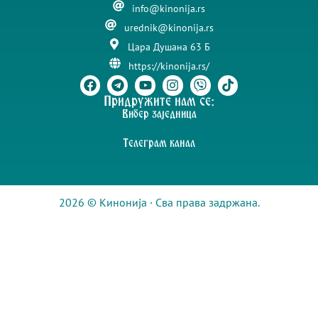
info@kinonija.rs
urednik@kinonija.rs
Цара Душана 63 Б
https://kinonija.rs/
Придружите нам се:
Вибер заједница
Телеграм канал
2026 © Кинонија · Сва права задржана.