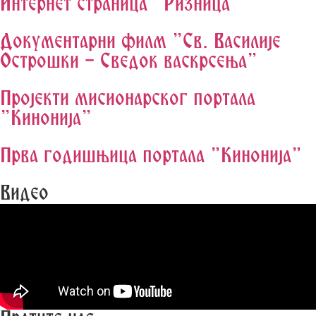
Интернет страница "Ризница"
Документарни филм "Св. Василије
Острошки - Сведок васкрсења"
Пројекти мисионарског портала
"Кинонија"
Прва годишњица портала "Кинонија"
Видео