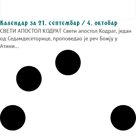
Календар за 21. септембар / 4. октобар
СВЕТИ АПОСТОЛ КОДРАТ Свети апостол Кодрат, један
од Седамдесеторице, проповедао је реч Божју у
Атини...