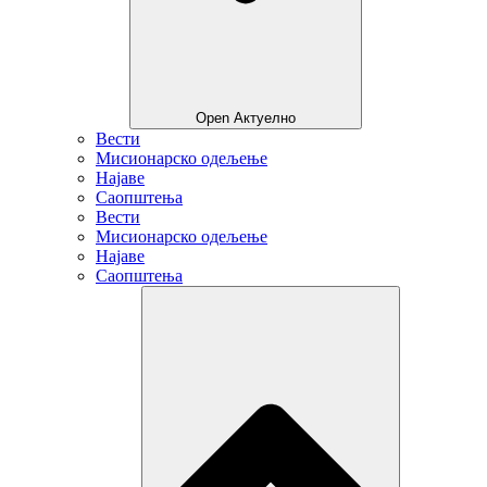
Open Актуелно
Вести
Мисионарско одељење
Најаве
Саопштења
Вести
Мисионарско одељење
Најаве
Саопштења