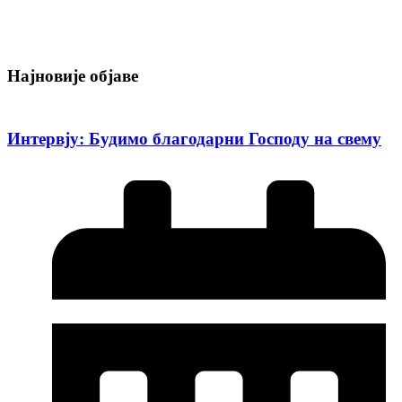
Најновије објаве
Интервју: Будимо благодарни Господу на свему