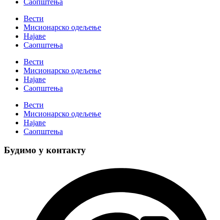
Саопштења
Вести
Мисионарско одељење
Најаве
Саопштења
Вести
Мисионарско одељење
Најаве
Саопштења
Вести
Мисионарско одељење
Најаве
Саопштења
Будимо у контакту