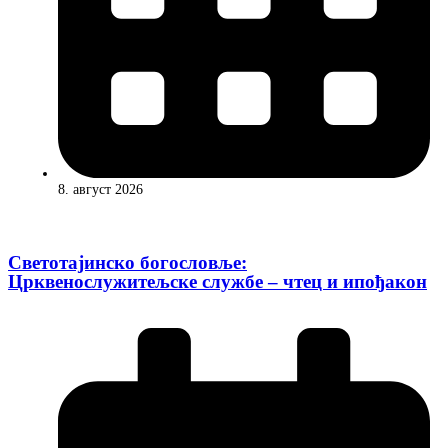
8. август 2026
Светотајинско богословље:
Црквенослужитељске службе – чтец и ипођакон