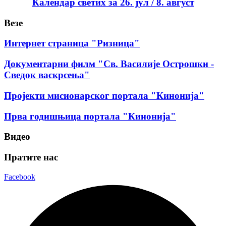
Календар светих за 26. јул / 8. август
Везе
Интернет страница "Ризница"
Документарни филм "Св. Василије Острошки -
Сведок васкрсења"
Пројекти мисионарског портала "Кинонија"
Прва годишњица портала "Кинонија"
Видео
Пратите нас
Facebook