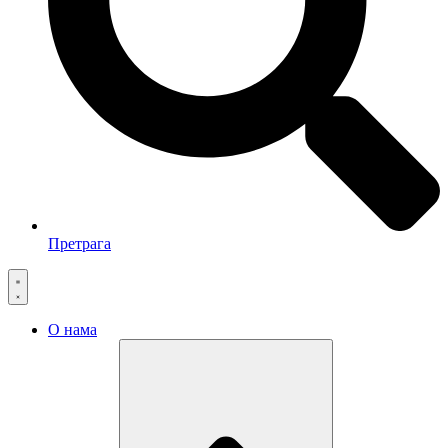
Претрага
О нама