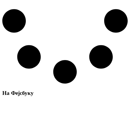
На Фејсбуку