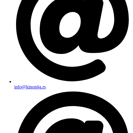
info@kinonija.rs