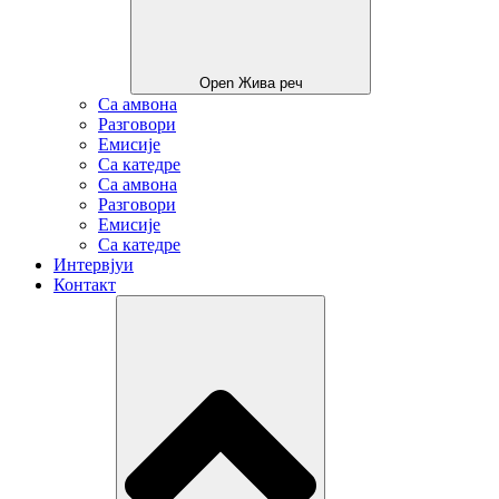
Open Жива реч
Са амвона
Разговори
Емисије
Са катедре
Са амвона
Разговори
Емисије
Са катедре
Интервјуи
Контакт