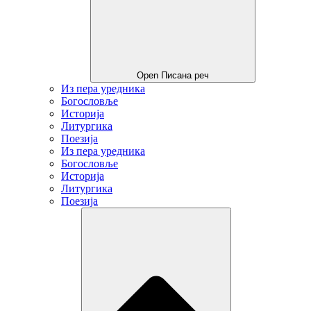
Open Писана реч
Из пера уредника
Богословље
Историја
Литургика
Поезија
Из пера уредника
Богословље
Историја
Литургика
Поезија