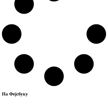
На Фејсбуку