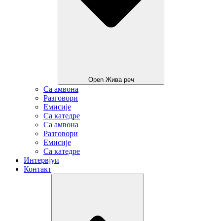
Open Жива реч
Са амвона
Разговори
Емисије
Са катедре
Са амвона
Разговори
Емисије
Са катедре
Интервјуи
Контакт