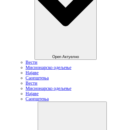
Open Актуелно
Вести
Мисионарско одељење
Најаве
Саопштења
Вести
Мисионарско одељење
Најаве
Саопштења