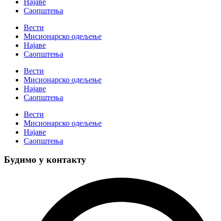
Најаве
Саопштења
Вести
Мисионарско одељење
Најаве
Саопштења
Вести
Мисионарско одељење
Најаве
Саопштења
Вести
Мисионарско одељење
Најаве
Саопштења
Будимо у контакту