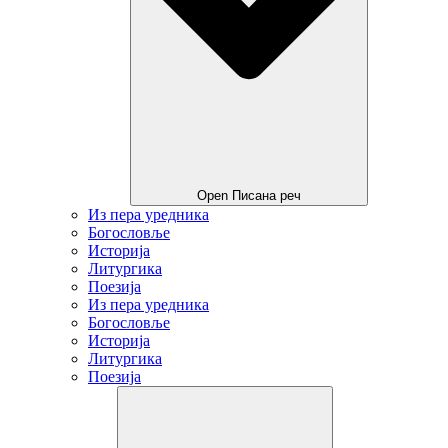
Open Писана реч
Из пера уредника
Богословље
Историја
Литургика
Поезија
Из пера уредника
Богословље
Историја
Литургика
Поезија