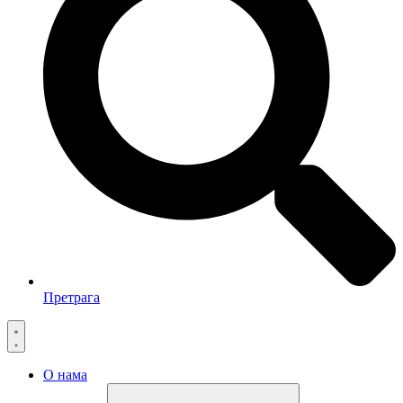
Претрага
О нама