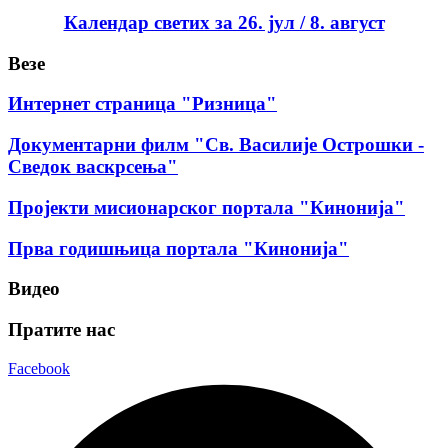
Календар светих за 26. јул / 8. август
Везе
Интернет страница "Ризница"
Документарни филм "Св. Василије Острошки -
Сведок васкрсења"
Пројекти мисионарског портала "Кинонија"
Прва годишњица портала "Кинонија"
Видео
Пратите нас
Facebook