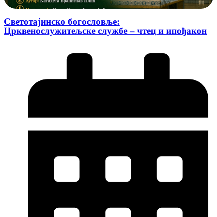
Светотајинско богословље:
Црквенослужитељске службе – чтец и ипођакон