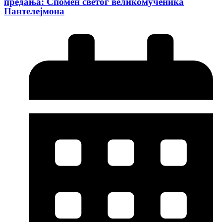
предања: Спомен светог великомученика
Пантелејмона