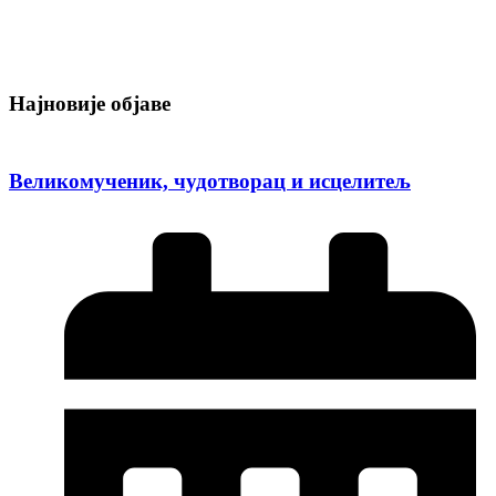
Најновије објаве
Великомученик, чудотворац и исцелитељ