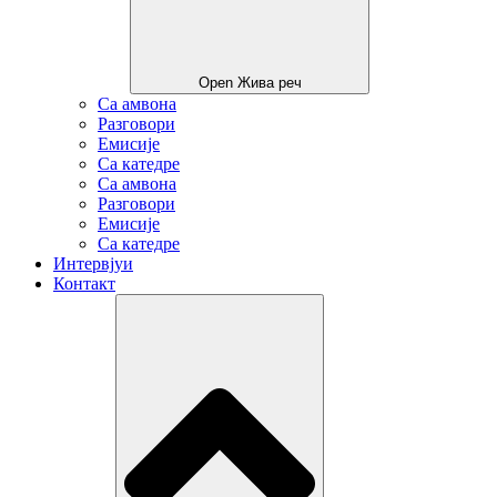
Open Жива реч
Са амвона
Разговори
Емисије
Са катедре
Са амвона
Разговори
Емисије
Са катедре
Интервјуи
Контакт