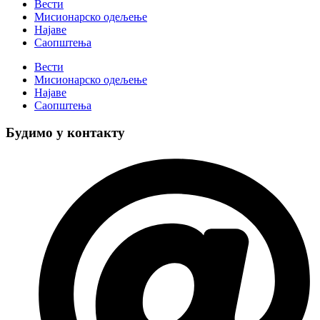
Вести
Мисионарско одељење
Најаве
Саопштења
Вести
Мисионарско одељење
Најаве
Саопштења
Будимо у контакту