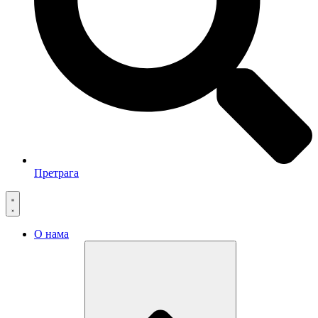
Претрага
О нама