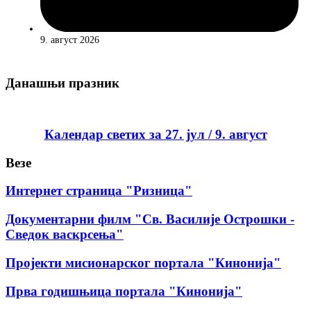
9. август 2026
Данашњи празник
Календар светих за 27. јул / 9. август
Везе
Интернет страница "Ризница"
Документарни филм "Св. Василије Острошки -
Сведок васкрсења"
Пројекти мисионарског портала "Кинонија"
Прва годишњица портала "Кинонија"