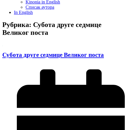
Kinonia in English
Списак аутора
In English
Рубрика: Субота друге седмице
Великог поста
Субота друге седмице Великог поста