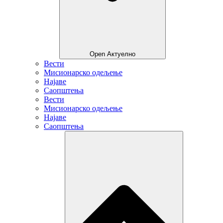
Open Актуелно
Вести
Мисионарско одељење
Најаве
Саопштења
Вести
Мисионарско одељење
Најаве
Саопштења