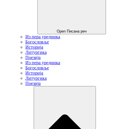
Open Писана реч
Из пера уредника
Богословље
Историја
Литургика
Поезија
Из пера уредника
Богословље
Историја
Литургика
Поезија