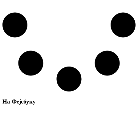
На Фејсбуку