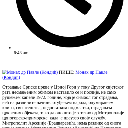
6:43 am
ПИШЕ:
Монах др Павле
(Кондић)
Страдање Српске цркве у Црној Гори у току Другог свјетског
рата несмањеним обимом наставило се и послије, не само
рушењем капеле 1972. године, која је симбол тог страдања,
већ на различите начине: отуђењем народа, одумирањем
клира, свештенства, недостатком подмлатка, страдањем
црквених објеката, тако да оно што је затекао од Митрополије
црногорско-приморске, када је преузео своју службу,
Митрополит Арсеније (Брадваревић), нема разлике од онога