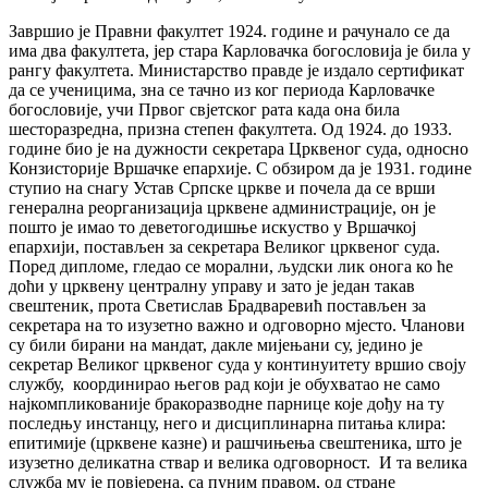
Завршио је Правни факултет 1924. године и рачунало се да
има два факултета, јер стара Карловачка богословија је била у
рангу факултета. Министарство правде је издало сертификат
да се ученицима, зна се тачно из ког периода Карловачке
богословије, учи Првог свјетског рата када она била
шесторазредна, призна степен факултета. Од 1924. до 1933.
године био је на дужности секретара Црквеног суда, односно
Конзисторије Вршачке епархије. С обзиром да је 1931. године
ступио на снагу Устав Српске цркве и почела да се врши
генерална реорганизација црквене администрације, он је
пошто је имао то деветогодишње искуство у Вршачкој
епархији, постављен за секретара Великог црквеног суда.
Поред дипломе, гледао се морални, људски лик онога ко ће
доћи у црквену централну управу и зато је један такав
свештеник, прота Светислав Брадваревић постављен за
секретара на то изузетно важно и одговорно мјесто. Чланови
су били бирани на мандат, дакле мијењани су, једино је
секретар Великог црквеног суда у континуитету вршио своју
службу, координирао његов рад који је обухватао не само
најкомпликованије бракоразводне парнице које дођу на ту
последњу инстанцу, него и дисциплинарна питања клира:
епитимије (црквене казне) и рашчињења свештеника, што је
изузетно деликатна ствар и велика одговорност. И та велика
служба му је повјерена, са пуним правом, од стране