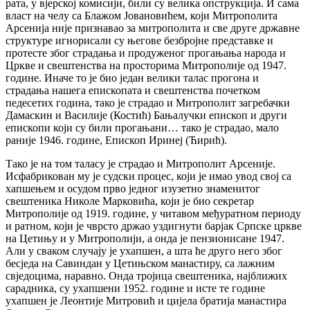
рата, у вјерској комисији, били су велика опструкција. И сама
власт на челу са Блажом Јовановићем, који Митрополита
Арсенија није признавао за митрополита и све друге државне
структуре игнорисали су његове безбројне представке и
протесте због страдања и продуженог прогањања народа и
Цркве и свештенства на просторима Митрополије од 1947.
године. Иначе то је био један велики талас прогона и
страдања нашега епископата и свештенства почетком
педесетих година, тако је страдао и Митрополит загребачки
Дамаскин и Василије (Костић) Бањалучки епископ и други
епископи који су били прогањани… тако је страдао, мало
раније 1946. године, Епископ Иринеј (Ћирић).
Тако је на том таласу је страдао и Митрополит Арсеније.
Исфабрикован му је судски процес, који је имао увод свој са
хапшењем и осудом прво једног изузетно знаменитог
свештеника Николе Марковића, који је био секретар
Митрополије од 1919. године, у читавом међуратном периоду
и ратном, који је чврсто држао уздигнути барјак Српске цркве
на Цетињу и у Митрополији, а онда је пензионисане 1947.
Али у сваком случају је ухапшен, а шта ће друго него због
бесједа на Савиндан у Цетињском манастиру, са лажним
свједоцима, наравно. Онда тројица свештеника, најближих
сарадника, су ухапшени 1952. године и исте те године
ухапшен је Леонтије Митровић и цијела братија манастира