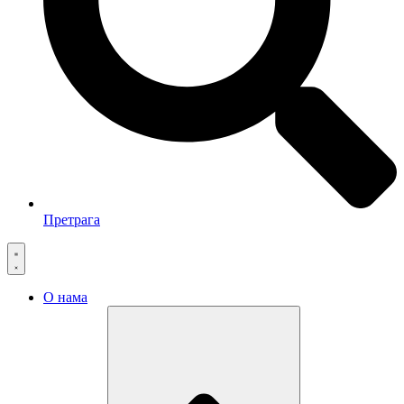
Претрага
О нама