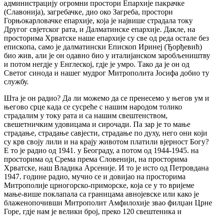
администрацију огромни простори Епархије пакрачке
(Славонија), загребачке, дио око Загреба, простори
Горњокарловачке епархије, која је највише страдала току
Другог свјетског рата, и Далматинске епархије. Дакле, на
просторима Хрватске наше епархије су све од реда остале без
епископа, само је далматински Епископ Иринеј (Ђорђевић)
био жив, али је он одавно био у италијанском заробљеништву
и потом негдје у Енглеској, гдје је умро. Тако да је он од
Светог синода и нашег мудрог Митрополита Јосифа добио ту
службу.
Шта је он радио? Да ли можемо да се пренесемо у његов ум и
његово срце када се сусреће с нашим народом толико
страдалим у току рата и са нашим свештенством,
свешетничким удовицама и сирочади. Па зар је то мање
страдање, страдање савјести, страдање по духу, него они који
су крв своју лили и на крају животом платили вјерност Богу?
Е то је радио од 1941. у Београду, а потом од 1944-1945. на
просторима од Срема према Словенији, на просторима
Хрватске, наш Владика Арсеније. И то је исто од Петровдана
1947. године радио, мучио се и довијао на просторима
Митрополије црногорско-приморске, која се у то вријеме
мање-више поклапала са границама авнојевске или како је
блаженопочивши Митрополит Амфилохије звао филџан Црне
Горе, гдје нам је велики број, преко 120 свештеника и