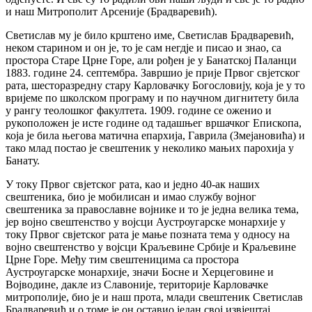
и наш Митрополит Арсеније (Брадваревић).
Светислав му је било крштено име, Светислав Брадваревић,
неком старином и он је, то је сам негдје и писао и знао, са
простора Старе Црне Горе, али рођен је у Банатској Паланци
1883. године 24. септембра. Завршио је прије Првог свјетског
рата, шесторазредну стару Карловачку Богословију, која је у то
вријеме по школском програму и по научном дигнитету била
у рангу теолошког факултета. 1909. године се оженио и
рукоположен је исте године од тадашњег вршачког Епископа,
која је била његова матична епархија, Гаврила (Змејановића) и
тако млад постао је свештеник у неколико мањих парохија у
Банату.
У току Првог свјетског рата, као и једно 40-ак наших
свештеника, био је мобилисан и имао службу војног
свештеника за православне војнике и то је једна велика тема,
јер војно свештенство у војсци Аустроугарске монархије у
току Првог свјетског рата је мање позната тема у односу на
војно свештенство у војсци Краљевине Србије и Краљевине
Црне Горе. Међу тим свештеницима са простора
Аустроугарске монархије, значи Босне и Херцеговине и
Војводине, дакле из Славоније, територије Карловачке
митрополије, био је и наш прота, млади свештеник Светислав
Брадваревић и о томе је он оставио један свој извјештај.