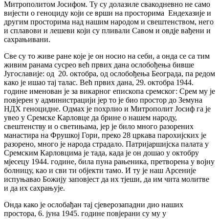
Митрополитом Јосифом. Ту су долазиле свакодневно не само
вијести о геноциду који се врши на просторима Ендехазије и
другим просторима над нашим народом и свештенством, него
и сплавови и лешеви који су пливали Савом и овдје вађени и
сахрањивани.
Све су то живе ране које је он носио на себи, а онда се са тим
живим ранама сусрео већ првих дана ослобођења бивше
Југославије: од 20. октобра, од ослобођења Београда, па редом
како је ишао тај талас. Већ првих дана, 29. октобра 1944.
године именован је за викарног епископа сремског: Срем му је
повјерен у администрацији јер то је био простор до Земуна
НДХ геноцидне. Одмах је похрлио и Митрополит Јосиф га је
увео у Сремске Карловце да брине о нашем народу,
свештенству и о светињама, јер је било много разорених
манастира на Фрушкој Гори, преко 28 цркава парохијских је
разорено, много је народа страдало. Патријаршијска палата у
Сремским Карловцима је тада, када је он дошао у октобру
мјесецу 1944. године, била пуна рањеника, претворена у војну
болницу, као и сви ти објекти тамо. И ту је наш Арсеније
испуњавао Божију заповјест да их тјеши, да им чита молитве
и да их сахрањује.
Онда како је ослобађан тај сјеверозападни дио наших
простора, 6. јуна 1945. године повјерани су му у