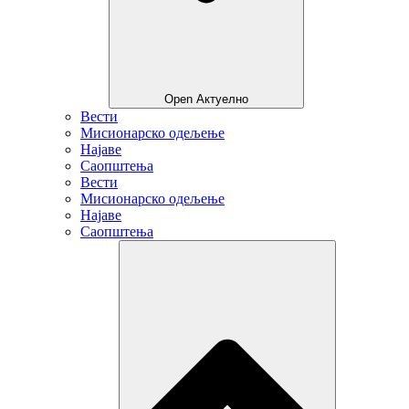
Open Актуелно
Вести
Мисионарско одељење
Најаве
Саопштења
Вести
Мисионарско одељење
Најаве
Саопштења