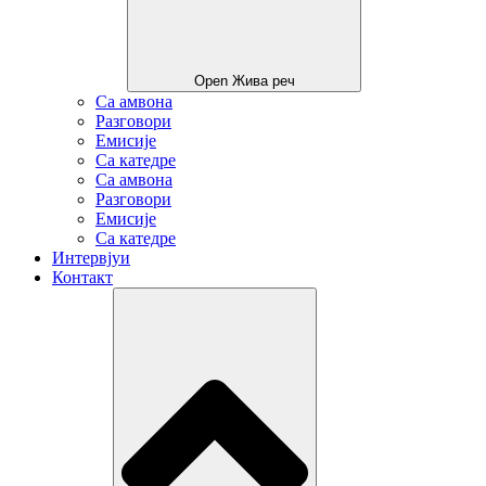
Open Жива реч
Са амвона
Разговори
Емисије
Са катедре
Са амвона
Разговори
Емисије
Са катедре
Интервјуи
Контакт