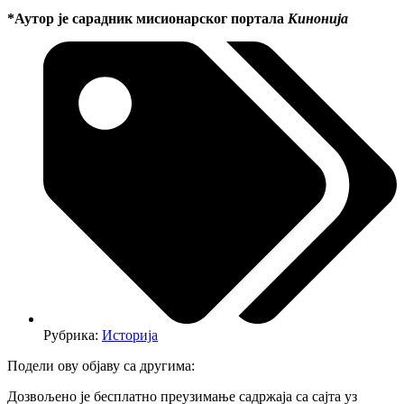
*Аутор је сарадник мисионарског портала
Кинонија
Рубрика:
Историја
Подели ову објаву са другима:
Дозвољено је бесплатно преузимање садржаја са сајта уз