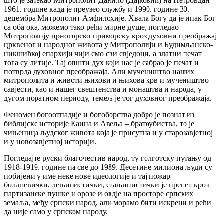
што је затекао Митрополит Данило (Дајковић) на Петровдан
1961. године када је преузео службу и 1990. године 30.
децембра Митрополит Амфилохије. Хвала Богу да је ипак Бог
са оба ока, можемо тако рећи мирне душе, погледао
Митрополију црногорско-приморску кроз духовни преображај
црквеног и народног живота у Митрополији и Будимљанско-
никшићкој епархији чији смо сви свједоци, а златни печат
тога су литије. Тај општи дух који нас је сабрао је печат и
потврда духовног преображаја. Али мучеништво наших
митрополита и животи њихови и њихова крв и мучеништво
савјести, као и нашег свештенства и монаштва и народа, у
дугом поратном периоду, темељ је тог духовног преображаја.
Феномен богоотпадије и богоборства добро је познат из
библијске историје Каина и Авеља – братоубиства, то је
чињеница људског живота која је присутна и у старозавјетној
и у новозавјетној историји.
Погледајте руски благочестив народ, ту голготску путању од
1918-1919. године па све до 1989. Десетине милиона људи су
побијени у име неке нове идеологије и тај пожар
бољшевички, лењинистички, стаљинистички је пренет кроз
партизанске пушке и орозе и овдје на просторе српских
земаља, међу српски народ, али морамо бити искрени и рећи
да није само у српском народу.