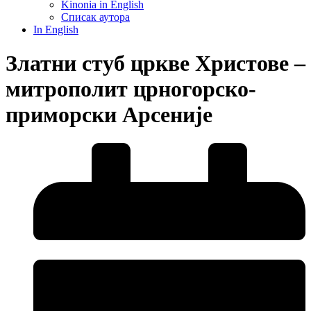
Kinonia in English
Списак аутора
In English
Златни стуб цркве Христове –
митрополит црногорско-
приморски Арсеније