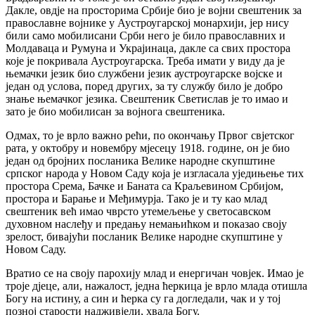
Дакле, овдје на просторима Србије био је војни свештеник за
православне војнике у Аустроугарској монархији, јер нису
били само мобилисани Срби него је било православних и
Молдаваца и Румуна и Украјинаца, дакле са свих простора
које је покривала Аустроугарска. Треба имати у виду да је
њемачки језик био службени језик аустроугарске војске и
један од услова, поред других, за ту службу било је добро
знање њемачког језика. Свештеник Светислав је то имао и
зато је био мобилисан за војнога свештеника.
Одмах, то је врло важно рећи, по окончању Првог свјетског
рата, у октобру и новембру мјесецу 1918. године, он је био
један од бројних посланика Велике народне скупштине
српског народа у Новом Саду која је изгласала уједињење тих
простора Срема, Бачке и Баната са Краљевином Србијом,
простора и Барање и Међимурја. Тако је и ту као млад
свештеник већ имао чврсто утемељење у светосавском
духовном наслеђу и предању немањићком и показао своју
зрелост, бивајући посланик Велике народне скупштине у
Новом Саду.
Вратио се на своју парохију млад и енергичан човјек. Имао је
троје дјеце, али, нажалост, једна ћеркица је врло млада отишла
Богу на истину, а син и ћерка су га догледали, чак и у тој
позној старости надживјели, хвала Богу.