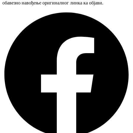
обавезно навођење оригиналног линка ка објави.