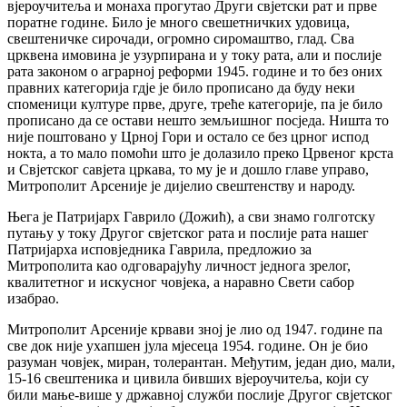
вјероучитеља и монаха прогутао Други свјетски рат и прве
поратне године. Било је много свешетничких удовица,
свештеничке сирочади, огромно сиромаштво, глад. Сва
црквена имовина је узурпирана и у току рата, али и послије
рата законом о аграрној реформи 1945. године и то без оних
правних категорија гдје је било прописано да буду неки
споменици културе прве, друге, треће категорије, па је било
прописано да се остави нешто земљишног посједа. Ништа то
није поштовано у Црној Гори и остало се без црног испод
нокта, а то мало помоћи што је долазило преко Црвеног крста
и Свјетског савјета цркава, то му је и дошло главе управо,
Митрополит Арсеније је дијелио свештенству и народу.
Њега је Патријарх Гаврило (Дожић), а сви знамо голготску
путању у току Другог свјетског рата и послије рата нашег
Патријарха исповједника Гаврила, предложио за
Митрополита као одговарајућу личност једнога зрелог,
квалитетног и искусног човјека, а наравно Свети сабор
изабрао.
Митрополит Арсеније крвави зној је лио од 1947. године па
све док није ухапшен јула мјесеца 1954. године. Он је био
разуман човјек, миран, толерантан. Међутим, један дио, мали,
15-16 свештеника и цивила бивших вјероучитеља, који су
били мање-више у државној служби послије Другог свјетског