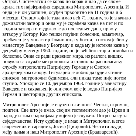
Острог. Систематски се корак по корак ишло да се сломе
крила тих највјернијих сарадника Митрополита Арсенија. И
онда је и он ухапшен, осуђен првобитно на 11 година и 6
мјесеци. Старцу који је тада имао већ 71 годину, то је значило
доживотни затвор и онда му је скраћена казна на пет и по
година затвора и издржао је до последњег дана, прво у
затвору у Котору. Као тешки плућни болесник, асматичар,
пребачен је у манастир Гомионица у Босни, а потом је био у
манастиру Ваведење у Београду и када му је истекла казна у
децембру мјесецу 1960. године, он је већ био стар и немоћан и
болестан. Онда се ради црквеног мира, из разлога виших,
повукао са службе митрополита и ставио на располагању
службу митрополита Патријарху Герману и Светом
архијерејском сабору. Титуларно је добио да буде активни
епископ, митрополит будимски, али никад тамо није ногом
ступио. Упокојио се 10. децембра 1963. године у манастиру
Ваведење и сахрањен је опијелом које је водио Патријарх
Герман и шесторица других епископа.
Митрополит Арсеније је изузетна личност! Честит, скроман,
поштен. Све што је имао, својим тестаментом дао је Цркви и
народу и тим епархијама у којима је служио. Потресна су та
свједочанства. Исту судбину је имао и Митрополит, његов
савременик и сарадник, Јосиф (Цвијовић). Честити људи,
међу њима и наш Митрополит Арсеније (Брадваревић).