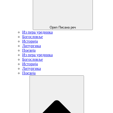
Open Писана реч
Из пера уредника
Богословље
Историја
Литургика
Поезија
Из пера уредника
Богословље
Историја
Литургика
Поезија