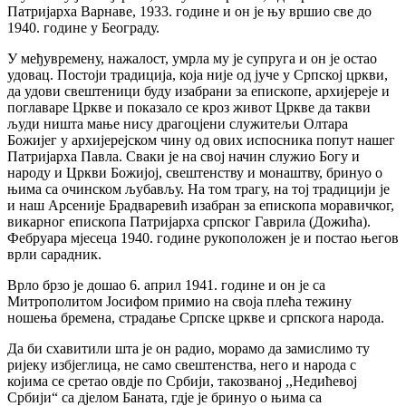
Патријарха Варнаве, 1933. године и он је њу вршио све до
1940. године у Београду.
У међувремену, нажалост, умрла му је супруга и он је остао
удовац. Постоји традиција, која није од јуче у Српској цркви,
да удови свештеници буду изабрани за епископе, архијереје и
поглаваре Цркве и показало се кроз живот Цркве да такви
људи ништа мање нису драгоцјени служитељи Олтара
Божијег у архијерејском чину од ових испосника попут нашег
Патријарха Павла. Сваки је на свој начин служио Богу и
народу и Цркви Божијој, свештенству и монаштву, бринуо о
њима са очинском љубављу. На том трагу, на тој традицији је
и наш Арсеније Брадваревић изабран за епископа моравичког,
викарног епископа Патријарха српског Гаврила (Дожића).
Фебруара мјесеца 1940. године рукоположен је и постао његов
врли сарадник.
Врло брзо је дошао 6. април 1941. године и он је са
Митрополитом Јосифом примио на своја плећа тежину
ношења бремена, страдање Српске цркве и српскога народа.
Да би схавитили шта је он радио, морамо да замислимо ту
ријеку избјеглица, не само свештенства, него и народа с
којима се сретао овдје по Србији, такозваној ,,Недићевој
Србији“ са дјелом Баната, гдје је бринуо о њима са