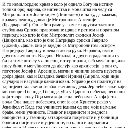
И то немилосрдно крваво коло је однело Богу на истину
толики број народа, свештенства и монаштва на челу са
Митрополитом Јоаникијем (Липовцем) и на ту, да кажемо,
крававу ледину, дошао је Митрополит Арсеније
(Брадваревић). Он је био раме уз раме са другим златним
стубовима Српске православне цркве у ратном и поратном
периоду, као што је био Митрополит скопски Јосиф
(Цвијовић), као што је био Патријарх српски Гаврило
(Дожић). Дакле, био је заједно са Митрополитом Јосифом,
Патријарху Гаврилу и лева и десна рука. Наравно, има и
других личности. Владика Николај и други страдалници су
били тиме што су ухапшени, интернирани, већ мученици, али
нису били у могућности да дјелују као архијереји, а ови су,
поготово Јосиф и Арсеније, могли и чинили заиста изузетна
добра дјела, као и Владика бачки Иринеј (Ћирић), који није
случајно и насумице канонизован. Управо је он подигнут на
тај пиједестал светости због његових дјела. Јер неће сваки који
ми говори: Господе, Господе, ући у Царство небеско; него они
који творе вољу Оца мога који је на небесима. А која је то
воља Оца нашег небескога, опет је сам Христос рекао у
Јеванђељу: Када год учинисте једном од ове моје најмање
браће, мени учинисте. Гладног нахранисте и жеднога
напојисте и у тамницу затворенога посјетисте и у болници
болнога посјетисте и утјешисте, и голога и одрпанога
одјенусте. И све су то радили ови наши људи и све је то радио