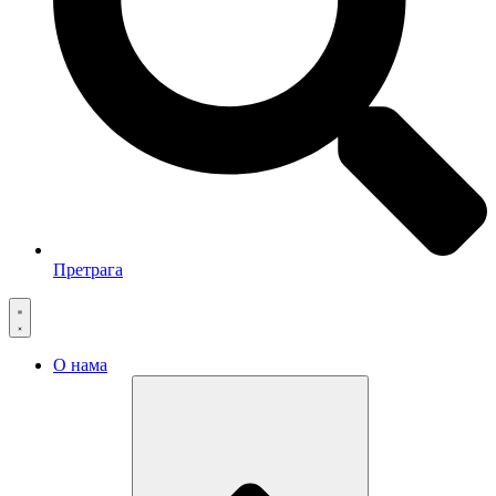
Претрага
О нама