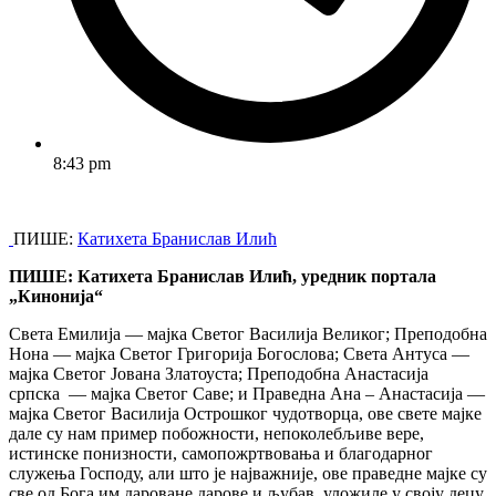
8:43 pm
ПИШЕ:
Катихета Бранислав Илић
ПИШЕ: Катихета Бранислав Илић, уредник портала
„Кинонија“
Света Емилија — мајка Светог Василија Великог; Преподобна
Нона — мајка Светог Григорија Богослова; Света Антуса —
мајка Светог Јована Златоуста; Преподобна Анастасија
српска — мајка Светог Саве; и Праведна Ана – Анастасија —
мајка Светог Василија Острошког чудотворца, ове свете мајке
дале су нам пример побожности, непоколебљиве вере,
истинске понизности, самопожртвовања и благодарног
служења Господу, али што је најважније, ове праведне мајке су
све од Бога им дароване дарове и љубав, уложиле у своју децу,