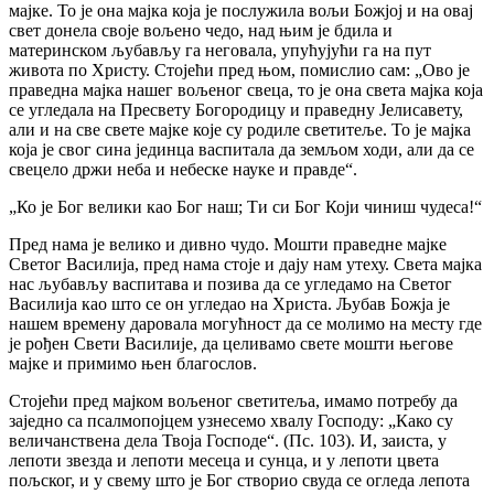
мајке. То је она мајка која је послужила вољи Божјој и на овај
свет донела своје вољено чедо, над њим је бдила и
материнском љубављу га неговала, упућујући га на пут
живота по Христу. Стојећи пред њом, помислио сам: „Ово је
праведна мајка нашег вољеног свеца, то је она света мајка која
се угледала на Пресвету Богородицу и праведну Јелисавету,
али и на све свете мајке које су родиле светитеље. То је мајка
која је свог сина јединца васпитала да земљом ходи, али да се
свецело држи неба и небеске науке и правде“.
„Ко је Бог велики као Бог наш; Ти си Бог Који чиниш чудеса!“
Пред нама је велико и дивно чудо. Мошти праведне мајке
Светог Василија, пред нама стоје и дају нам утеху. Света мајка
нас љубављу васпитава и позива да се угледамо на Светог
Василија као што се он угледао на Христа. Љубав Божја је
нашем времену даровала могућност да се молимо на месту где
је рођен Свети Василије, да целивамо свете мошти његове
мајке и примимо њен благослов.
Стојећи пред мајком вољеног светитеља, имамо потребу да
заједно са псалмопојцем узнесемо хвалу Господу: „Како су
величанствена дела Твоја Господе“. (Пс. 103). И, заиста, у
лепоти звезда и лепоти месеца и сунца, и у лепоти цвета
пољског, и у свему што је Бог створио свуда се огледа лепота