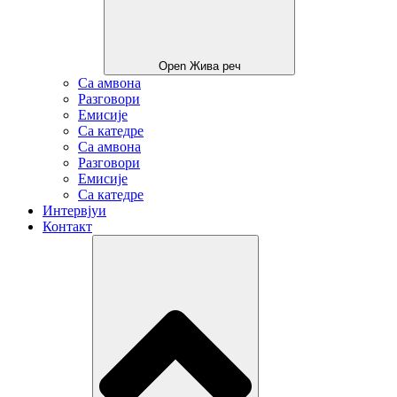
Open Жива реч
Са амвона
Разговори
Емисије
Са катедре
Са амвона
Разговори
Емисије
Са катедре
Интервјуи
Контакт