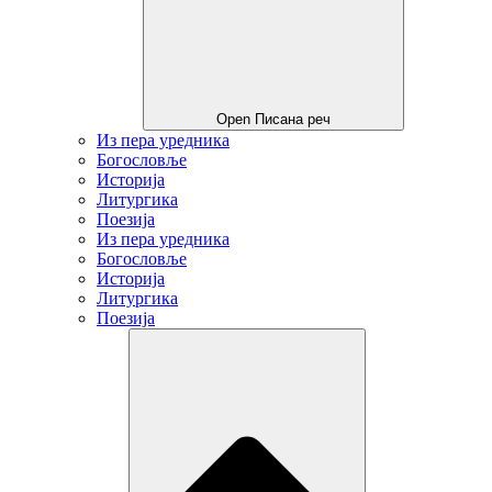
Open Писана реч
Из пера уредника
Богословље
Историја
Литургика
Поезија
Из пера уредника
Богословље
Историја
Литургика
Поезија