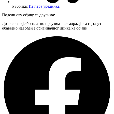
Рубрика:
Из пера уредника
Подели ову објаву са другима:
Дозвољено је бесплатно преузимање садржаја са сајта уз
обавезно навођење оригиналног линка ка објави.