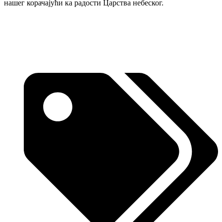
нашег корачајући ка радости Царства небеског.