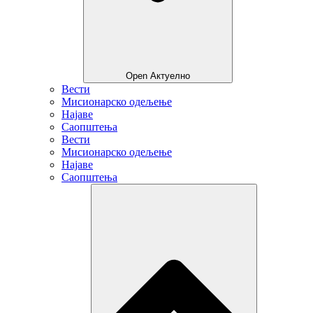
Open Актуелно
Вести
Мисионарско одељење
Најаве
Саопштења
Вести
Мисионарско одељење
Најаве
Саопштења