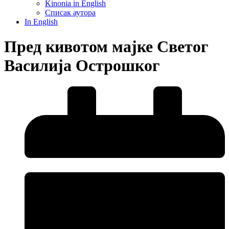
Kinonia in English
Списак аутора
In English
Пред кивотом мајке Светог
Василија Острошког