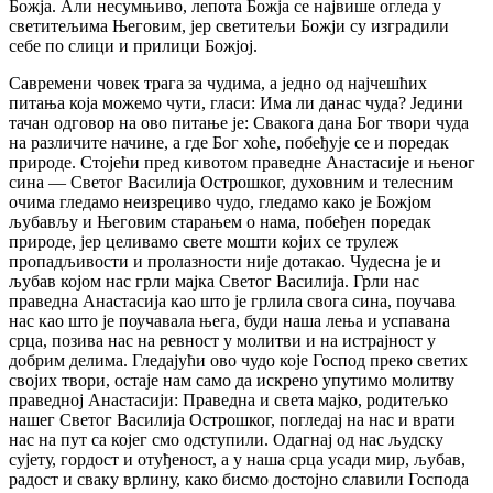
Божја. Али несумњиво, лепота Божја се највише огледа у
светитељима Његовим, јер светитељи Божји су изградили
себе по слици и прилици Божјој.
Савремени човек трага за чудима, а једно од најчешћих
питања која можемо чути, гласи: Има ли данас чуда? Једини
тачан одговор на ово питање је: Свакога дана Бог твори чуда
на различите начине, а где Бог хоће, побеђује се и поредак
природе. Стојећи пред кивотом праведне Анастасије и њеног
сина — Светог Василија Острошког, духовним и телесним
очима гледамо неизрециво чудо, гледамо како је Божјом
љубављу и Његовим старањем о нама, побеђен поредак
природе, јер целивамо свете мошти којих се трулеж
пропадљивости и пролазности није дотакао. Чудесна је и
љубав којом нас грли мајка Светог Василија. Грли нас
праведна Анастасија као што је грлила свога сина, поучава
нас као што је поучавала њега, буди наша лења и успавана
срца, позива нас на ревност у молитви и на истрајност у
добрим делима. Гледајући ово чудо које Господ преко светих
својих твори, остаје нам само да искрено упутимо молитву
праведној Анастасији: Праведна и света мајко, родитељко
нашег Светог Василија Острошког, погледај на нас и врати
нас на пут са којег смо одступили. Одагнај од нас људску
сујету, гордост и отуђеност, а у наша срца усади мир, љубав,
радост и сваку врлину, како бисмо достојно славили Господа