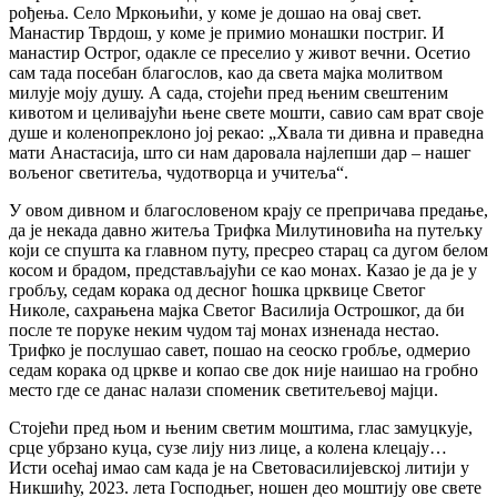
рођења. Село Мркоњићи, у коме је дошао на овај свет.
Манастир Тврдош, у коме је примио монашки постриг. И
манастир Острог, одакле се преселио у живот вечни. Осетио
сам тада посебан благослов, као да света мајка молитвом
милује моју душу. А сада, стојећи пред њеним свештеним
кивотом и целивајући њене свете мошти, савио сам врат своје
душе и коленопреклоно јој рекао: „Хвала ти дивна и праведна
мати Анастасија, што си нам даровала најлепши дар – нашег
вољеног светитеља, чудотворца и учитеља“.
У овом дивном и благословеном крају се препричава предање,
да је некада давно житеља Трифка Милутиновића на путељку
који се спушта ка главном путу, пресрео старац са дугом белом
косом и брадом, представљајући се као монах. Казао је да је у
гробљу, седам корака од десног ћошка црквице Светог
Николе, сахрањена мајка Светог Василија Острошког, да би
после те поруке неким чудом тај монах изненада нестао.
Трифко је послушао савет, пошао на сеоско гробље, одмерио
седам корака од цркве и копао све док није наишао на гробно
место где се данас налази споменик светитељевој мајци.
Стојећи пред њом и њеним светим моштима, глас замуцкује,
срце убрзано куца, сузе лију низ лице, а колена клецају…
Исти осећај имао сам када је на Световасилијевској литији у
Никшићу, 2023. лета Господњег, ношен део моштију ове свете