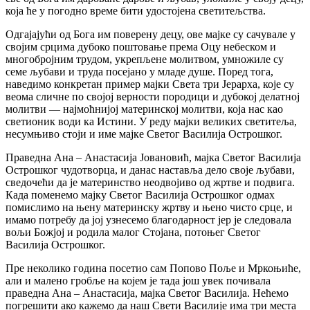
која ће у погодно време бити удостојена светитељства.
Одгајајући од Бога им поверену децу, ове мајке су сачувале у
својим срцима дубоко поштовање према Оцу небеском и
многобројним трудом, укрепљене молитвом, умножиле су
семе љубави и труда посејано у младе душе. Поред тога,
наведимо конкретан пример мајки Света три Јерарха, које су
веома сличне по својој верности породици и дубокој делатној
молитви — најмоћнијој материнској молитви, која нас као
светионик води ка Истини. У реду мајки великих светитеља,
несумњиво стоји и име мајке Светог Василија Острошког.
Праведна Ана – Анастасија Јовановић, мајка Светог Василија
Острошког чудотворца, и данас наставља дело своје љубави,
сведочећи да је материнство неодвојиво од жртве и подвига.
Када поменемо мајку Светог Василија Острошког одмах
помислимо на њену материнску жртву и њено чисто срце, и
имамо потребу да јој узнесемо благодарност јер је следовала
вољи Божјој и родила малог Стојана, потоњег Светог
Василија Острошког.
Пре неколико година посетио сам Попово Поље и Мркоњиће,
али и малено гробље на којем је тада још увек почивала
праведна Ана – Анастасија, мајка Светог Василија. Нећемо
погрешити ако кажемо да наш Свети Василије има три места