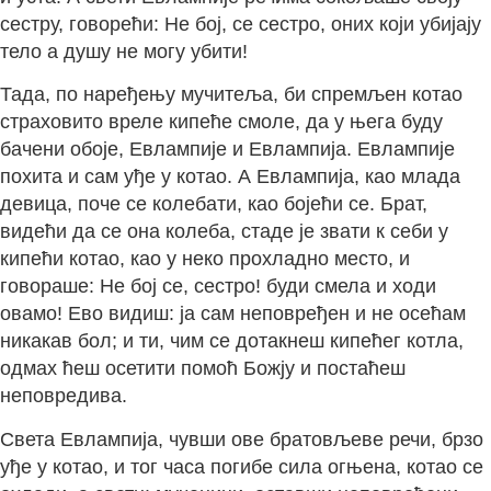
сестру, говорећи: He бој, се сестро, оних који убијају
тело а душу не могу убити!
Тада, по наређењу мучитеља, би спремљен котао
страховито вреле кипеће смоле, да у њега буду
бачени обоје, Евлампије и Евлампија. Евлампије
похита и сам уђе у котао. А Евлампија, као млада
девица, поче се колебати, као бојећи се. Брат,
видећи да се она колеба, стаде је звати к себи у
кипећи котао, као у неко прохладно место, и
говораше: He бој се, сестро! буди смела и ходи
овамо! Ево видиш: ја сам неповређен и не осећам
никакав бол; и ти, чим се дотакнеш кипећег котла,
одмах ћеш осетити помоћ Божју и постаћеш
неповредива.
Света Евлампија, чувши ове братовљеве речи, брзо
уђе у котао, и тог часа погибе сила огњена, котао се