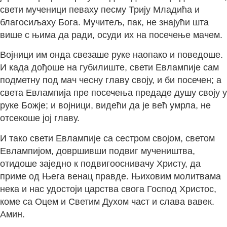
свети мученици певаху песму Трију Младића и
благосиљаху Бога. Мучитељ, пак, не знајући шта
више с њима да ради, осуди их на посечење мачем.
Војници им онда свезаше руке наопако и поведоше.
И када дођоше на губилиште, свети Евлампије сам
подметну под мач чесну главу своју, и би посечен; а
света Евлампија пре посечења предаде душу своју у
руке Божје; и војници, видећи да је већ умрла, не
отсекоше јој главу.
И тако свети Евлампије са сестром својом, светом
Евлампијом, довршивши подвиг мучеништва,
отидоше заједно к подвигооснивачу Христу, да
приме од Њега венац правде. Њиховим молитвама
нека и нас удостоји царства свога Господ Христос,
коме са Оцем и Светим Духом част и слава вавек.
Амин.