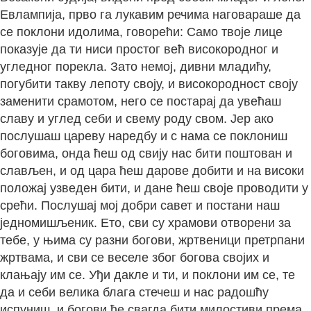
Евлампија, прво га лукавим речима наговараше да
се поклони идолима, говорећи: Само твоје лице
показује да ти ниси простог већ високородног и
угледног порекла. Зато немој, дивни младићу,
погубити такву лепоту своју, и високородност своју
заменити срамотом, него се постарај да увећаш
славу и углед себи и свему роду свом. Јер ако
послушаш цареву наредбу и с нама се поклониш
боговима, онда ћеш од свију нас бити поштован и
слављен, и од цара ћеш дарове добити и на високи
положај узведен бити, и дане ћеш своје проводити у
срећи. Послушај мој добри савет и постани наш
једномишљеник. Ето, сви су храмови отворени за
тебе, у њима су разни богови, жртвеници претрпани
жртвама, и сви се веселе због богова својих и
клањају им се. Уђи дакле и ти, и поклони им се, те
да и себи велика блага стечеш и нас радошћу
испуниш, и богови ће свагда бити милостиви према