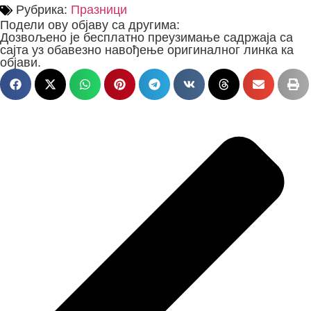
Рубрика:
Празници
Подели ову објаву са другима:
Дозвољено је бесплатно преузимање садржаја са
сајта уз обавезно навођење оригиналног линка ка
објави.