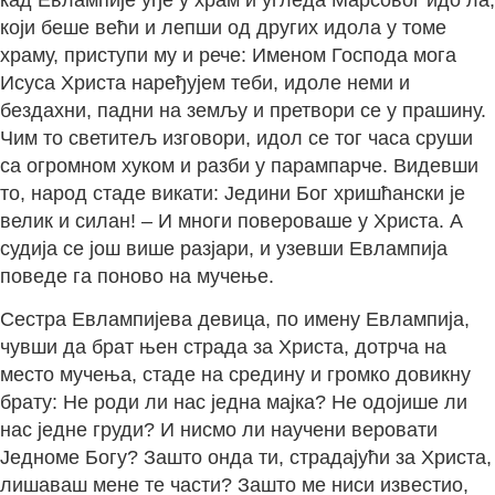
који беше већи и лепши од других идола у томе
храму, приступи му и рече: Именом Господа мога
Исуса Христа наређујем теби, идоле неми и
бездахни, падни на земљу и претвори се у прашину.
Чим то светитељ изговори, идол се тог часа сруши
са огромном хуком и разби у парампарче. Видевши
то, народ стаде викати: Једини Бог хришћански је
велик и силан! – И многи повероваше у Христа. А
судија се још више разјари, и узевши Евлампија
поведе га поново на мучење.
Сестра Евлампијева девица, по имену Евлампија,
чувши да брат њен страда за Христа, дотрча на
место мучења, стаде на средину и громко довикну
брату: He роди ли нас једна мајка? He одојише ли
нас једне груди? И нисмо ли научени веровати
Једноме Богу? Зашто онда ти, страдајући за Христа,
лишаваш мене те части? Зашто ме ниси известио,