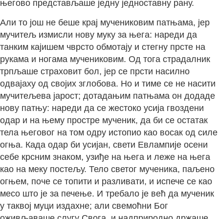
његово представљаше једну једноставну рану.
Али то још не беше крај мучениковим патњама, јер
мучитељ измисли нову муку за њега: нареди да
танким кајишем чврсто обмотају и стегну прсте на
рукама и ногама мучениковим. Од тога страдалник
трпљаше страховит бол, јер се прсти насилно
одвајаху од својих зглобова. Но и тиме се не насити
мучитељева јарост; дотадањим патњама он додаде
нову патњу: нареди да се жестоко усија гвоздени
одар и на њему простре мученик, да би се остатак
тела његовог на том одру истопио као восак од силе
огња. Када одар би усијан, свети Евлампије осени
себе крсним знаком, узиђе на њега и леже на њега
као на меку постељу. Тело светог мученика, паљено
огњем, поче се топити и разливати, и испече се као
месо што је за печење. И требало је већ да мученик
у таквој муци издахне; али свемоћни Бог
оживљаваше слугу Свога, и надприродно држаше