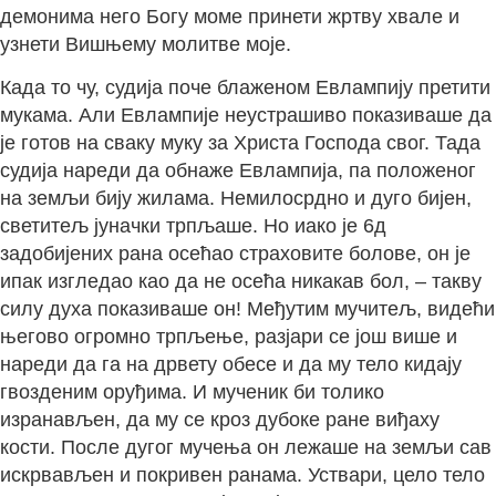
демонима него Богу моме принети жртву хвале и
узнети Вишњему молитве моје.
Када то чу, судија поче блаженом Евлампију претити
мукама. Али Евлампије неустрашиво показиваше да
је готов на сваку муку за Христа Господа свог. Тада
судија нареди да обнаже Евлампија, па положеног
на земљи бију жилама. Немилосрдно и дуго бијен,
светитељ јуначки трпљаше. Но иако је 6д
задобијених рана осећао страховите болове, он је
ипак изгледао као да не осећа никакав бол, – такву
силу духа показиваше он! Међутим мучитељ, видећи
његово огромно трпљење, разјари се још више и
нареди да га на дрвету обесе и да му тело кидају
гвозденим оруђима. И мученик би толико
изранављен, да му се кроз дубоке ране виђаху
кости. После дугог мучења он лежаше на земљи сав
искрвављен и покривен ранама. Уствари, цело тело