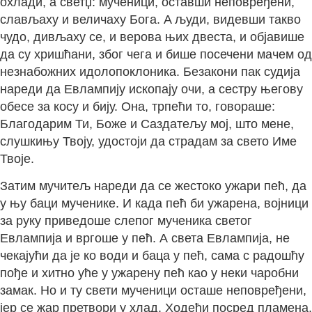
охлади, а светџ: мученици, оставши неповређени,
слављаху и величаху Бога. A људи, видевши такво
чудо, дивљаху се, и верова њих двеста, и објавише
да су хришћани, због чега и бише посечени мачем од
незнабожних идолопоклоника. Безакони пак судија
нареди да Евлампију ископају очи, а сестру његову
обесе за косу и бију. Она, трпећи то, говораше:
Благодарим Ти, Боже и Саздатељу мој, што мене,
слушкињу Твоју, удостоји да страдам за свето Име
Твоје.
Затим мучитељ нареди да се жестоко ужари пећ, да
у њу баци мученике. И када пећ би ужарена, војници
за руку приведоше слепог мученика светог
Евлампија и вргоше у пећ. А света Евлампија, не
чекајући да је ко води и баца у пећ, сама с радошћу
пође и хитно уће у ужарену пећ као у неки чаробни
замак. Но и ту свети мученици осташе неповређени,
јер се жар претвори у хлад. Ходећи посред пламена,