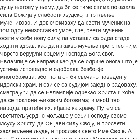
душу његову у њему, да би се тиме свима показала
сила Божија у слабости људској и трпљење
мучениково. И док очекиваху да свети мученик на
том одру неизоставно умре, гле, свети мученик
осети у себи нову силу, па уставши са одра стаде
ходити здрав, као да никакво мучење претрпео није.
Чврсто верујући срцем у Господа Бога свог,
Евлампије се направи као да се одриче онога што је
устима исповедао и одобрава безбожје
многобожаца; због тога он би свечано поведен у
идолски храм, и сви се са судијом заједно радоваху,
сматрајући да се Евлампије одрекао Христа и хоће
да се поклони њиховим боговима; и мноШтво
народа, пратећи их, иђаше ка храму. Путем се
светитељ усрдно мољаше у себи Господу своме
Исусу Христу, да Он јави силу Своју, и просвети
заслепљене људе, и прослави свето Име Своје. А
кад Евлампије уђе у храм и угледа Марсовог идо ла,