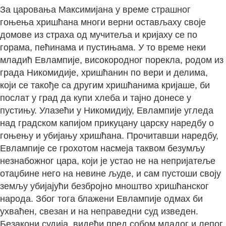
За царовања Максимијана у време страшног
гоњења хришћана многи верни остављаху своје
домове из страха од мучитеља и кријаху се по
горама, пећинама и пустињама. У то време неки
младић Евлампије, високородног порекла, родом из
града Никомидије, хришћанин по вери и делима,
који се такође са другим хришћанима кријаше, би
послат у град да купи хлеба и тајно донесе у
пустињу. Улазећи у Никомидију, Евлампије угледа
над градском капијом прикуцану царску наредбу о
гоњењу и убијању хришћана. Прочитавши наредбу,
Евлампије се грохотом насмеја таквом безумљу
незнабожног цара, који је устао не на непријатеље
отаџбине него на невине људе, и сам пустоши своју
земљу убијајући безбројно мноштво хришћанског
народа. Због тога блажени Евлампије одмах би
ухваћен, свезан и на неправедни суд изведен.
Безакони судија, видећи пред собом младог и лепог