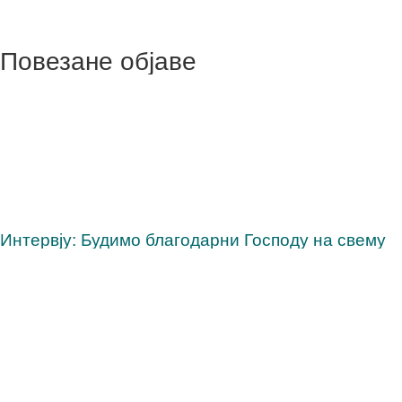
Повезане објаве
Интервју: Будимо благодарни Господу на свему