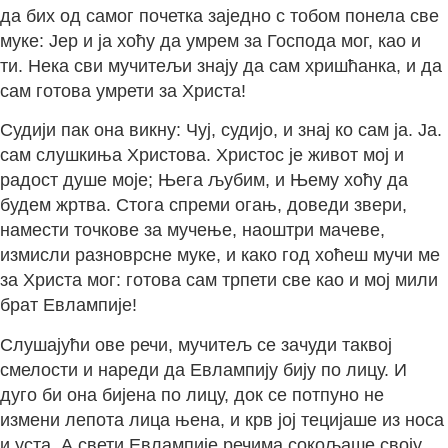
да бих од самог почетка заједно с тобом понела све
муке: Јер и ја хоћу да умрем за Господа мог, као и
ти. Нека сви мучитељи знају да сам хришћанка, и да
сам готова умрети за Христа!
Судији пак она викну: Чуј, судијо, и знај ко сам ја. Ја.
сам слушкиња Христова. Христос је живот мој и
радост душе моје; Њега љубим, и Њему хоћу да
будем жртва. Стога спреми огањ, доведи звери,
намести точкове за мучење, наоштри мачеве,
измисли разноврсне муке, и како год хоћеш мучи ме
за Христа мог: готова сам трпети све као и мој мили
брат Евлампије!
Слушајући ове речи, мучитељ се зачуди таквој
смелости и нареди да Евлампију бију по лицу. И
дуго би она бијена по лицу, док се потпуно не
измени лепота лица њена, и крв јој тецијаше из носа
и уста. А свети Евлампије речима сокољаше своју