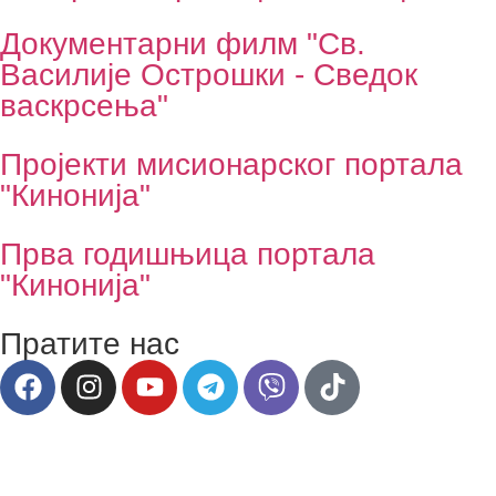
Документарни филм "Св.
Василије Острошки - Сведок
васкрсења"
Пројекти мисионарског портала
"Кинонија"
Прва годишњица портала
"Кинонија"
Пратите нас