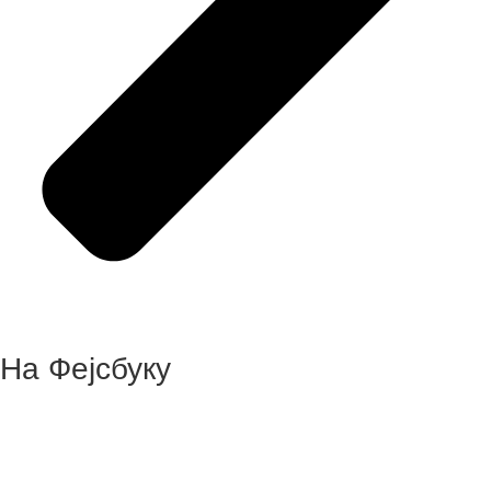
На Фејсбуку