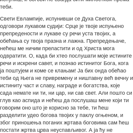
теби.
Свети Евлампије, испунивши се Духа Светога,
одговори лукавом судији: Срце је твоје испуњено
препредености и лукаве су речи уста твојих, а
обећања су твоја празна и лажна. Препредењаче,
нећеш ме ничим преластити и од Христа мога
одвратити. О, када би хтео послушати моје истините
речи и искрени савет, и познао истинитог Бога, кога
ја поштујем и коме се клањам! Ја бих онда обећао
теби од Њега не привремену и ништавну већ вечну и
истиниту част и славу, награде и богатства, које
сада немате ни ти, ни цар, ни сав свет. Али пошто си
глув као аспида и нећеш да послушаш мене који ти
говорим оно што је корисно за тебе, ти ћеш
разделити удео богова твојих у паклу огњеном, и
због приношења поганих жртава боговима сам ћеш
постати жртва црва неуспављивог. А ја ћу не