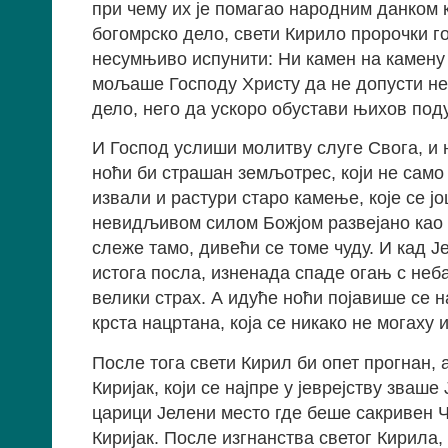
при чему их је помагао народним данком ко
богомрско дело, свети Кирило пророчки г
несумњиво испунити: Ни камен на камену н
мољаше Господу Христу да не допусти не
дело, него да ускоро обустави њихов поду
И Господ услиши молитву слуге Свога, и 
ноћи би страшан земљотрес, који не само
извали и растури старо камење, које се 
невидљивом силом Божјом развејано као пр
слеже тамо, дивећи се томе чуду. И кад 
истога посла, изненада спаде огањ с неба
велики страх. А идуће ноћи појавише се 
крста нацртана, која се никако не могаху 
После тога свети Кирил би опет прогнан,
Киријак, који се најпре у јеврејству зваше 
царици Јелени место где беше сакривен Ч
Киријак. После изгнанства светог Кирила