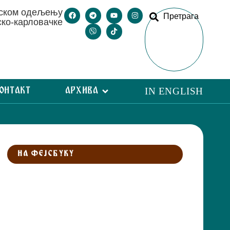
рском одељењу
Претрага
ско-карловачке
ОНТАКТ
АРХИВА
IN ENGLISH
НА ФЕЈСБУКУ