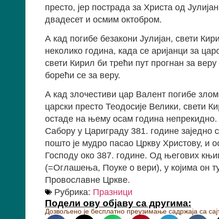
престо, јер пострада за Христа од Јулиј
двадесет и осмим октобром.
А кад погибе безакони Јулијан, свети Кир
неколико година, када се аријанци за цар
свети Кирил би трећи пут прогнан за веру 
борећи се за веру.
А кад злочестиви цар Валент погибе злом 
царски престо Теодосије Велики, свети Ки
остаде на њему осам година непрекидно.
Сабору у Цариграду 381. године заједно
пошто је мудро пасао Цркву Христову, и о
Господу око 387. године. Од његових књига
(=Оглашења, Поуке о вери), у којима он т
Провославне Цркве.
Рубрика:
Празници
Подели ову објаву са другима:
Дозвољено је бесплатно преузимање садржаја са сајт