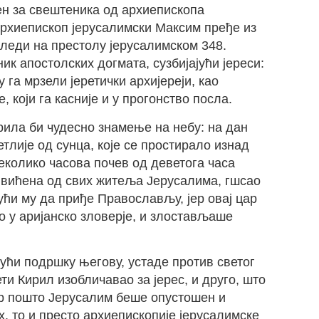
ен за свештеника од архиепископа
архиепископ јерусалимски Максим пређе из
следи на престолу јерусалимском 348.
ик апостолских догмата, сузбијајући јереси:
 га мрзели јеретички архијереји, као
 који га касније и у прогонство посла.
ирила би чудесно знамење на небу: на дан
тлије од сунца, које се простирало изнад
неколико часова почев од деветога часа
ила вићена од свих житеља Јерусалима, гшсао
јући му да приђе Православљу, јер овај цар
о у аријанско зловерје, и злостављаше
јући подршку његову, устаде против светог
ети Кирил изобличавао за јерес, и друго, што
Јер пошто Јерусалим беше опустошен и
 то и престо архиепископије јерусалимске