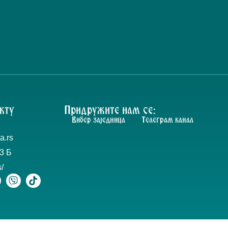
кту
Придружите нам се:
Вибер заједница
Телеграм канал
a.rs
3 Б
s/