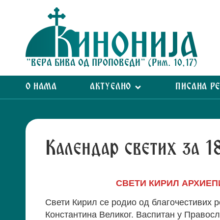
"ВЕРА БИВА ОД ПРОПОВЕДИ" (Рим. 10,17)
О НАМА
АКТУЕЛНО
ПИСАНА Р
Календар светих за 1
СВЕТИ КИРИЛ АРХИЕ
Свети Кирил се родио од благочестивих р
Константина Великог. Васпитан у Правос