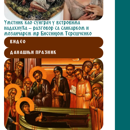
Уметник као суиграч у ветровима
надахнућа – разговор са сликарком и
мозаичарем мр Бисенијом Терешченко
ВИДЕО
ДАНАШЊИ ПРАЗНИК