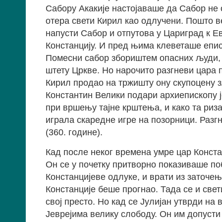
Сабору Акакије настојаваше да Сабор не 
отера свети Кирил као одлучени. Пошто в
напусти Сабор и отпутова у Цариград к Евд
Констанцију. И пред њима клеветаше еписк
Помесни сабор збориштем опасних људи, к
штету Цркве. Но нарочито разгневи цара п
Кирил продао на тржишту ону скупоцену з
Константин Велики подари архиепископу ј
при вршењу тајне крштења, и како та риза
играла скаредне игре на позорници. Разг
(360. године).
Кад после неког времена умре цар Констан
Он се у почетку притворно показиваше по
Констанцијеве одлуке, и врати из заточе
Констанције беше прогнао. Тада се и свет
свој престо. Но кад се Јулијан утврди на 
Јеврејима велику слободу. Он им допуст