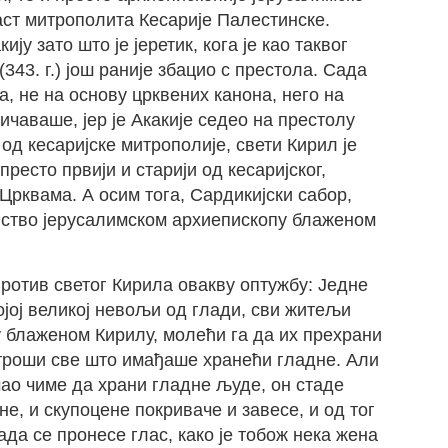
ст митрополита Кесарије Палестинске.
ију зато што је јеретик, кога је као таквог
343. г.) још раније збацио с престола. Сада
, не на основу црквених канона, него на
ичаваше, јер је Акакије седео на престолу
од кесаријске митрополије, свети Кирил је
ресто првији и старији од кесаријског,
Црквама. А осим тога, Сардикијски сабор,
шинство јерусалимском архиепископу блаженом
против светог Кирила овакву оптужбу: Једне
ојој великој невољи од глади, сви житељи
 блаженом Кирилу, молећи га да их прехрани
отроши све што имађаше хранећи гладне. Али
мао чиме да храни гладне људе, он стаде
е, и скупоцене покриваче и завесе, и од тог
ада се пронесе глас, како је тобож нека жена