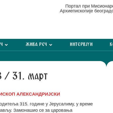
Портал при Мисиона
Архиепископије београд
ЕЧ
ЖИВА РЕЧ
ИНТЕРВЈУИ
К
8 / 31. март
ПИСКОП АЛЕКСАНДРИЈСКИ
одитеља 315. године у Јерусалиму, у време
лављу. Замонашио се за царовања