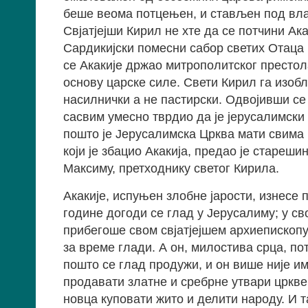
беше веома потцењен, и стављен под вла
Свјатјејши Кирил не хте да се потчини Акак
Сардикијски помесни сабор светих Отаца (
се Акакије држао митрополитског престола
основу царске силе. Свети Кирил га изобл
насилнички а не пастирски. Одвојивши се 
сасвим умесно тврдио да је јерусалимски п
пошто је Јерусалимска Црква мати свима 
који је збацио Акакија, предао је старе
Максиму, претходнику светог Кирила.
Акакије, испуњен злобне јарости, изнесе 
године догоди се глад у Јерусалиму; у св
прибегоше свом свјатјејшем архиепископу
за време глади. А он, милостива срца, п
пошто се глад продужи, и он више није и
продавати златне и сребрне утвари црквен
новца куповати жито и делити народу. И т