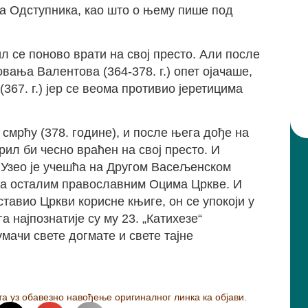
ана Одступника, као што о њему пише под
ил се поново врати на свој престо. Али после
овања Валентова (364-378. г.) опет ојачаше,
(367. г.) јер се веома противио јеретицима
смрћу (378. године), и после њега дође на
рил би чесно враћен на свој престо. И
 Узео је учешћа на Другом Васељенском
 са осталим православним Оцима Цркве. И
ставио Цркви корисне књиге, он се упокоји у
 најпознатије су му 23. „Катихезе“
умачи свете догмате и свете тајне
а уз обавезно навођење оригиналног линка ка објави.