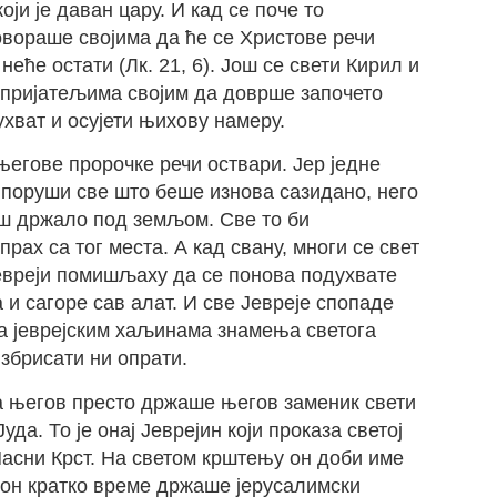
ји је даван цару. И кад се поче то
овораше својима да ће се Христове речи
еће остати (Лк. 21, 6). Још се свети Кирил и
пријатељима својим да доврше започето
хват и осујети њихову намеру.
његове пророчке речи оствари. Јер једне
 поруши све што беше изнова сазидано, него
још држало под земљом. Све то би
ах са тог места. А кад свану, многи се свет
Јевреји помишљаху да се понова подухвате
 и сагоре сав алат. И све Јевреје спопаде
на јеврејским хаљинама знамења светога
избрисати ни опрати.
 а његов престо држаше његов заменик свети
Јуда. То је онај Јеврејин који проказа светој
асни Крст. На светом крштењу он доби име
, он кратко време држаше јерусалимски