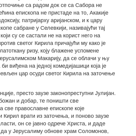
отпочиње са радом док се са Сабора не
ећина епископа не пристаде на то, Акакије
оксију, патријарху аријанском, и к цару
опе сабране у Селевкији, називајући тај
оји су се састали не на корист него на
ротив светог Кирила причајући му како је
латоткану ризу, коју блажене успомене
ерусалимском Макарију, да се облачи у њу
 би виђена на једној комедијашици која је
невљен цар осуди светог Кирила на заточење
ције, престо заузе законопреступни Јулијан.
божан и добар, те поништи све
ња све православне епископе које
и Кирил врати из заточења, и поново заузе
власти, он се јавно одрече Христа, и даде
и да у Јерусалиму обнове храм Соломонов,