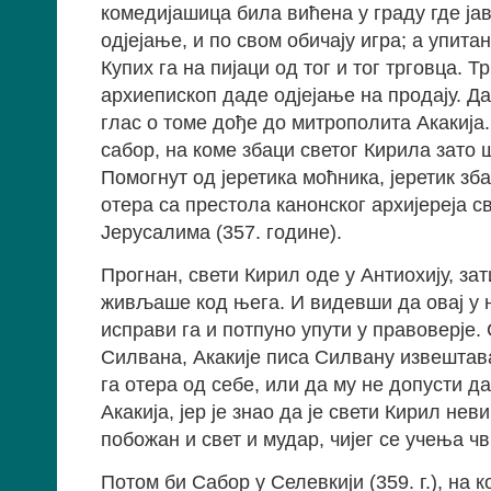
комедијашица била вићена у граду где ја
одјејање, и по свом обичају игра; а упитан
Купих га на пијаци од тог и тог трговца. Т
архиепископ даде одјејање на продају. Да 
глас о томе дође до митрополита Акакија. 
сабор, на коме збаци светог Кирила зато 
Помогнут од јеретика моћника, јеретик зб
отера са престола канонског архијереја с
Јерусалима (357. године).
Прогнан, свети Кирил оде у Антиохију, за
живљаше код њега. И видевши да овај у 
исправи га и потпуно упути у правоверје.
Силвана, Акакије писа Силвану извештава
га отера од себе, или да му не допусти д
Акакија, јер је знао да је свети Кирил нев
побожан и свет и мудар, чијег се учења ч
Потом би Сабор у Селевкији (359. г.), на 