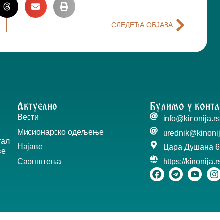
СЛЕДЕЋА ОБЈАВА
Актуелно
Будимо у конта
Вести
info@kinonija.rs
Мисионарско одељење
urednik@kinonij
тал
Најаве
Цара Душана 6
ве
Саопштења
https://kinonija.r