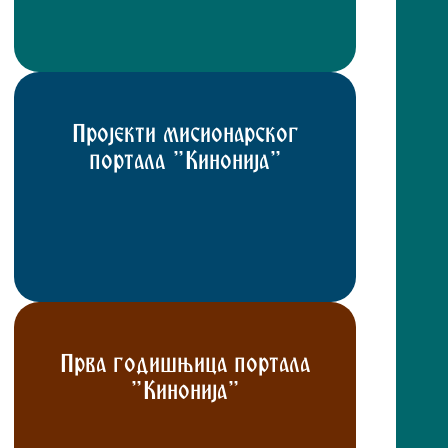
Пројекти мисионарског
портала "Кинонија"
Прва годишњица портала
"Кинонија"