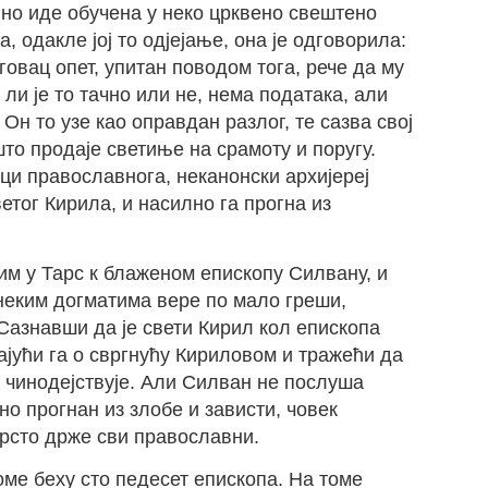
вно иде обучена у неко црквено свештено
а, одакле јој то одјејање, она је одговорила:
рговац опет, упитан поводом тога, рече да му
ли је то тачно или не, нема података, али
Он то узе као оправдан разлог, те сазва свој
што продаје светиње на срамоту и поругу.
аци православнога, неканонски архијереј
ветог Кирила, и насилно га прогна из
тим у Тарс к блаженом епископу Силвану, и
неким догматима вере по мало греши,
 Сазнавши да је свети Кирил кол епископа
јући га о свргнућу Кириловом и тражећи да
а чинодејствује. Али Силван не послуша
ино прогнан из злобе и зависти, човек
врсто држе сви православни.
коме беху сто педесет епископа. На томе