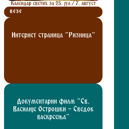
Календар светих за 25. јул / 7. август
ВЕЗЕ
Интернет страница "Ризница"
Документарни филм "Св.
Василије Острошки - Сведок
васкрсења"