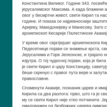
Константина Великог. Године 343. посвећ
јерусалимског Максима. А када блажени 
овог у бесмртни живот, свети Кирил га на
године. И показа се најревноснији заштитн
Аријеву, Македонијеву и Манесову. Зато су
архиепископ Кесарије Палестинске Акакије,
У време овог свјатјејшег архиепископа К
Педесетнице појави се знамење крста, све
Јерусалима и Горе Јелеонске, и трајало 
изјутра. О тој чудесној појави, која је б
је свети Кирил и цару Констанцију, савету
беше скренуо с правог пута вере и залута
православне.
Споменути Акакије, познаник царев и има
Кирила са два разлога: прво, што га је св
му се свети Кирил није хтео потчинити. 
омаловажен од безбожних царева римских,