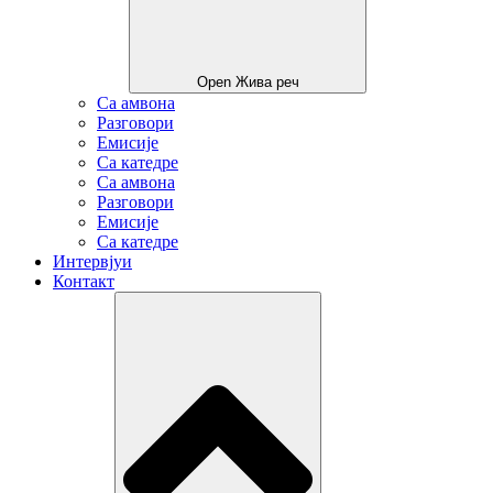
Open Жива реч
Са амвона
Разговори
Емисије
Са катедре
Са амвона
Разговори
Емисије
Са катедре
Интервјуи
Контакт