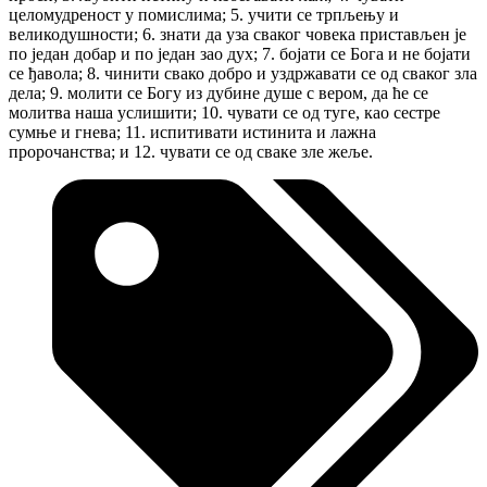
целомудреност у помислима; 5. учити се трпљењу и
великодушности; 6. знати да уза сваког човека пристављен је
по један добар и по један зао дух; 7. бојати се Бога и не бојати
се ђавола; 8. чинити свако добро и уздржавати се од сваког зла
дела; 9. молити се Богу из дубине душе с вером, да ће се
молитва наша услишити; 10. чувати се од туге, као сестре
сумње и гнева; 11. испитивати истинита и лажна
пророчанства; и 12. чувати се од сваке зле жеље.