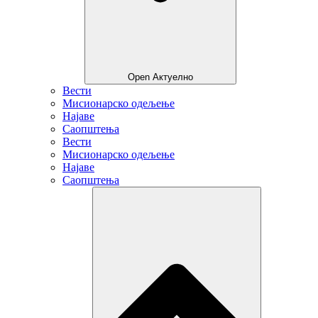
Open Актуелно
Вести
Мисионарско одељење
Најаве
Саопштења
Вести
Мисионарско одељење
Најаве
Саопштења