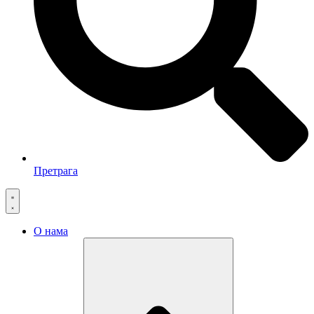
Претрага
О нама