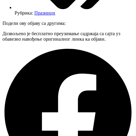
Рубрика:
Празници
Подели ову објаву са другима:
Дозвољено је бесплатно преузимање садржаја са сајта уз
обавезно навођење оригиналног линка ка објави.