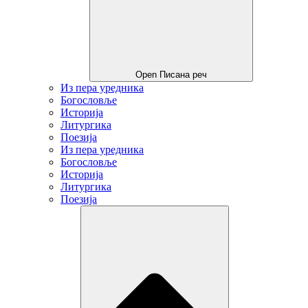
Open Писана реч
Из пера уредника
Богословље
Историја
Литургика
Поезија
Из пера уредника
Богословље
Историја
Литургика
Поезија