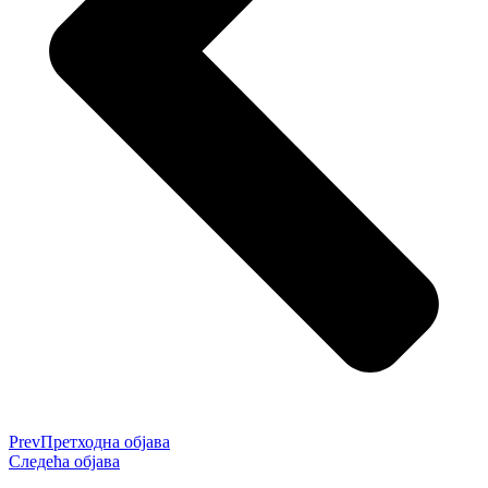
Prev
Претходна објава
Следећа објава