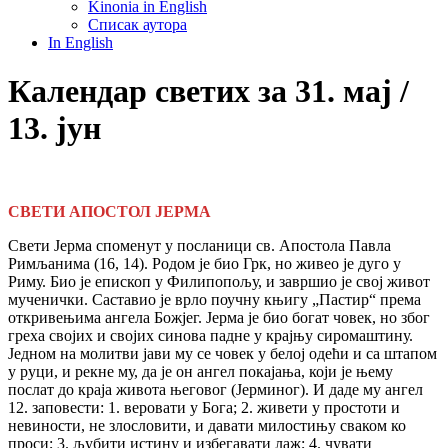
Kinonia in English
Списак аутора
In English
Календар светих за 31. мај /
13. јун
СВЕТИ АПОСТОЛ ЈЕРМА
Свети Јерма споменут у посланици св. Апостола Павла
Римљанима (16, 14). Родом је био Грк, но живео је дуго у
Риму. Био је епископ у Филипопољу, и завршио је свој живот
мученички. Саставио је врло поучну књигу „Пастир“ према
откривењима ангела Божјег. Јерма је био богат човек, но због
греха својих и својих синова падне у крајњу сиромаштину.
Једном на молитви јави му се човек у белој одећи и са штапом
у руци, и рекне му, да је он ангел покајања, који је њему
послат до краја живота његовог (Јерминог). И даде му ангел
12. заповести: 1. веровати у Бога; 2. живети у простоти и
невиности, не злословити, и давати милостињу сваком ко
проси; 3. љубити истину и избегавати лаж; 4. чувати