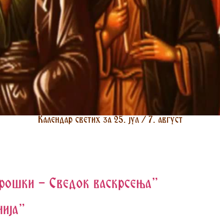
Календар светих за 25. јул / 7. август
трошки - Сведок васкрсења"
нија"