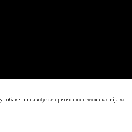
 уз обавезно навођење оригиналног линка ка објави.