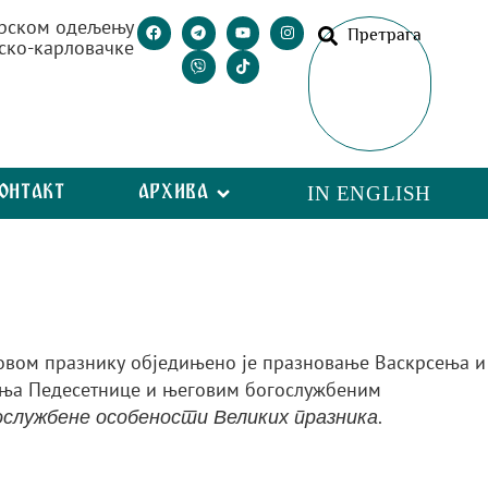
рском одељењу
Претрага
ско-карловачке
ОНТАКТ
АРХИВА
IN ENGLISH
овом празнику обједињено је празновање Васкрсења и
вљења Педесетнице и његовим богослужбеним
.
ослужбене особености Великих празника