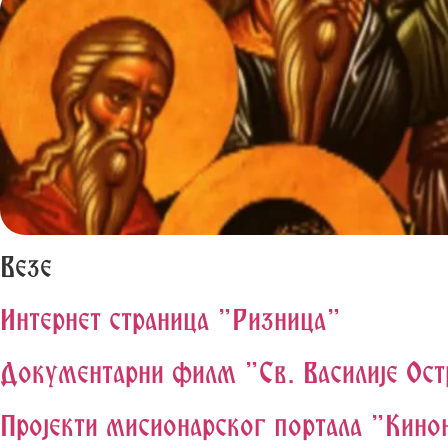
Везе
Интернет страница "Ризница"
Документарни филм "Св. Василије Ос
Пројекти мисионарског портала "Кино