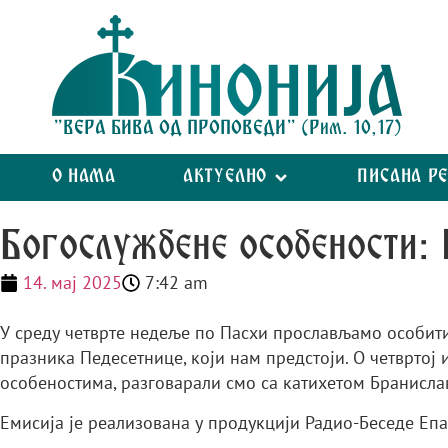
"ВЕРА БИВА ОД ПРОПОВЕДИ" (Рим. 10,17)
О НАМА
АКТУЕЛНО
ПИСАНА Р
Богослужбене особености:
14. мај 2025
7:42 am
У среду четврте недеље по Пасхи прослављамо особит
празника Педесетнице, који нам предстоји. О четврто
особеностима, разговарали смо са катихетом Бранисла
Емисија је реализована у продукцији Радио-Беседе Епар