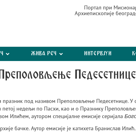
Портал при Мисиона
Архиепископије београд
ЕЧ
ЖИВА РЕЧ
ИНТЕРВЈУИ
К
 Преполовљење Педесетнице
и празник под називом Преполовљење Педесетнице. У 
ј и петој недељи по Пасхи, као и о Празнику Преполо
вом Илићем, аутором специјалне емисије серијала
Бог
хије бачке. Аутор емисије је катихета Бранислав Илић.