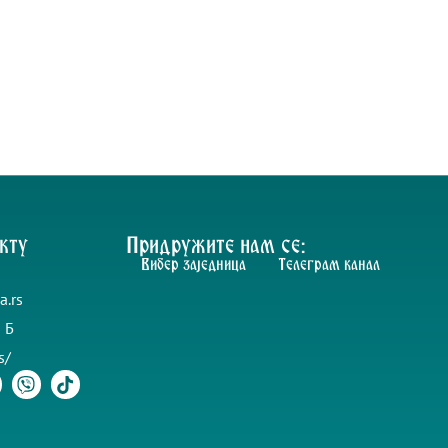
кту
Придружите нам се:
Вибер заједница
Телеграм канал
a.rs
 Б
s/