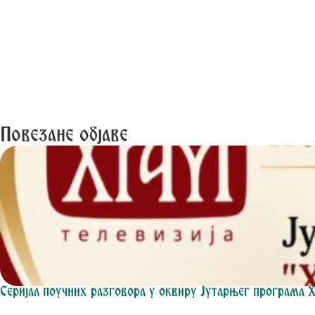
Повезане објаве
Серијал поучних разговора у оквиру Јутарњег програма 