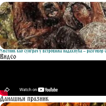
Уметник као суиграч у ветровима надахнућа – разговор
Видео
Данашњи празник