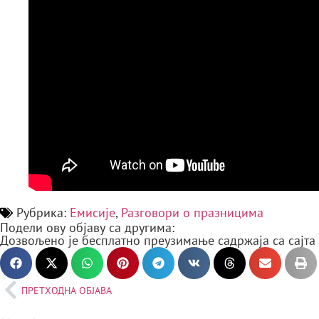
Рубрика:
Емисије
,
Разговори о празницима
Подели ову објаву са другима:
Дозвољено је бесплатно преузимање садржаја са сајта
ПРЕТХОДНА ОБЈАВА