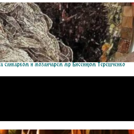
 са сликарком и мозаичарем мр Бисенијом Терешченко