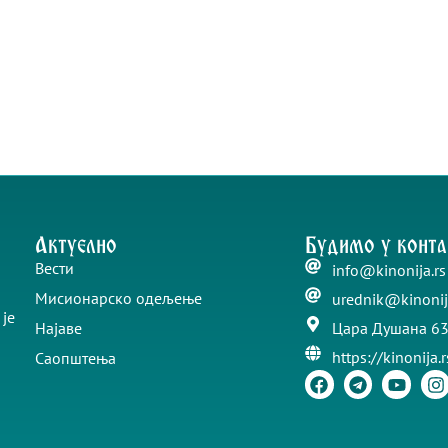
Актуелно
Будимо у конта
Вести
info@kinonija.rs
Мисионарско одељење
urednik@kinonij
је
Најаве
Цара Душана 63
https://kinonija.r
Саопштења