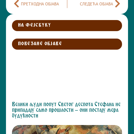
ПРЕТХОДНА ОБЈАВА
СЛЕДЕЋА ОБЈАВА
НА ФЕЈСБУКУ
ПОВЕЗАНЕ ОБЈАВЕ
Велики људи попут Светог деспота Стефана не
припадају само прошлости – они постају мера
будућности