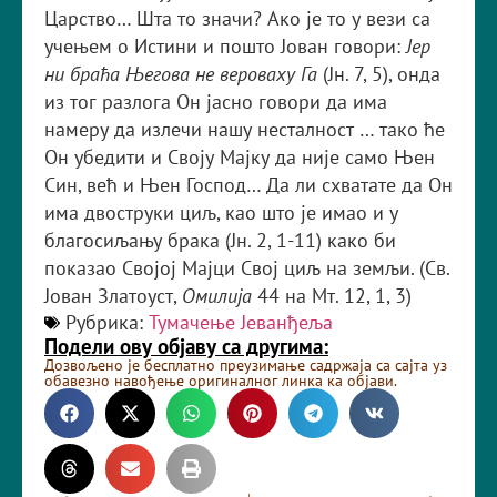
Царство… Шта то значи? Ако је то у вези са
учењем о Истини и пошто Јован говори:
Јер
ни браћа Његова не вероваху Га
(Јн. 7, 5), онда
из тог разлога Он јасно говори да има
намеру да излечи нашу несталност … тако ће
Он убедити и Своју Мајку да није само Њен
Син, већ и Њен Господ… Да ли схватате да Он
има двоструки циљ, као што је имао и у
благосиљању брака (Јн. 2, 1-11) како би
показао Својој Мајци Свој циљ на земљи. (Св.
Јован Златоуст,
Омилија
44 на Мт. 12, 1, 3)
Рубрика:
Тумачење Јеванђеља
Подели ову објаву са другима:
Дозвољено је бесплатно преузимање садржаја са сајта уз
обавезно навођење оригиналног линка ка објави.