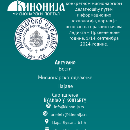
конкретном мисионарском
делатношћу путем
МИСИОНАРСКИ ПОРТАЛ
информационих
технологија, портал је
основан на празник начала
Индикта – Црквене нове
године, 1/14. септембра
2024. године.
Актуелно
Вести
Мисионарско одељење
Најаве
Саопштења
Будимо у контакту
info@kinonija.rs
urednik@kinonija.rs
Цара Душана 63 Б