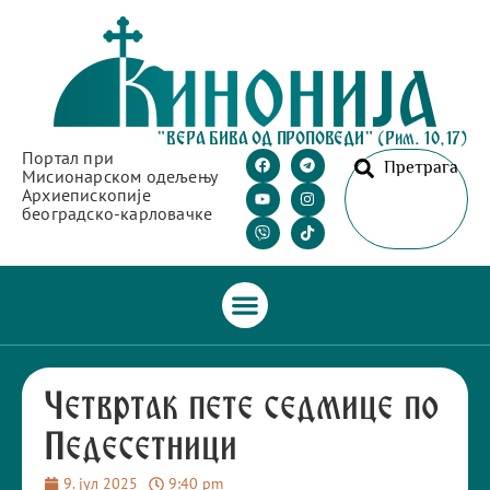
"ВЕРА БИВА ОД ПРОПОВЕДИ" (Рим. 10,17)
Портал при
Претрага
Мисионарском одељењу
Архиепископије
београдско-карловачке
Четвртак пете седмице по
Педесетници
9. јул 2025
9:40 pm