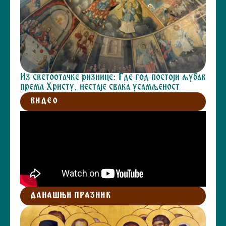
Из светоотачке ризнице: Где год постоји љубав
према Христу, нестаје свака усамљеност
ВИДЕО
ДАНАШЊИ ПРАЗНИК