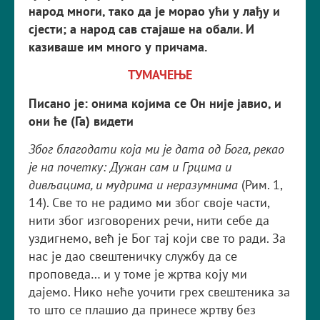
народ многи, тако да је морао ући у лађу и
сјести; а народ сав стајаше на обали. И
казиваше им много у причама.
ТУМАЧЕЊЕ
Писано је: онима којима се Он није јавио, и
они ће (Га) видети
Због благодати која ми је дата од Бога, рекао
је на почетку: Дужан сам и Грцима и
дивљацима, и мудрима и неразумнима
(Рим. 1,
14). Све то не радимо ми због своје части,
нити због изговорених речи, нити себе да
уздигнемо, већ је Бог тај који све то ради. За
нас је дао свештеничку службу да се
проповеда… и у томе је жртва коју ми
дајемо. Нико неће уочити грех свештеника за
то што се плашио да принесе жртву без