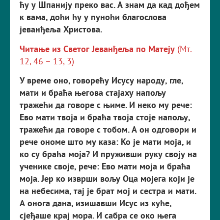
ћу у Шпанију преко вас. А знам да кад дођем
к вама, доћи ћу у пуноћи благослова
јеванђеља Христова.
Читање из Светог Јеванђеља по Матеју
(Мт.
12, 46 – 13, 3)
У време оно, говорећу Исусу народу, гле,
мати и браћа његова стајаху напољу
тражећи да говоре с њиме. И неко му рече:
Ево мати твоја и браћа твоја стоје напољу,
тражећи да говоре с тобом. А он одговори и
рече ономе што му каза: Ко је мати моја, и
ко су браћа моја? И пруживши руку своју на
ученике своје, рече: Ево мати моја и браћа
моја. Јер ко изврши вољу Оца мојега који је
на небесима, тај је брат мој и сестра и мати.
А онога дана, изишавши Исус из куће,
сјеђаше крај мора. И сабра се око њега