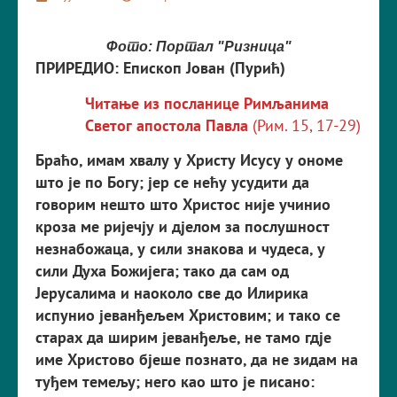
Фото: Портал "Ризница"
ПРИРЕДИО: Епископ Јован (Пурић)
Читање из посланице Римљанима
Светог апостола Павла
(Рим. 15, 17-29)
Браћо, имам хвалу у Христу Исусу у ономе
што је по Богу; јер се нећу усудити да
говорим нешто што Христос није учинио
кроза ме ријечју и дјелом за послушност
незнабожаца, у сили знакова и чудеса, у
сили Духа Божијега; тако да сам од
Јерусалима и наоколо све до Илирика
испунио јеванђељем Христовим; и тако се
старах да ширим јеванђеље, не тамо гдје
име Христово бјеше познато, да не зидам на
туђем темељу; него као што је писано: