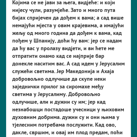
Којима се не јави за њега, видјеће: и који
нијесу чули, разумјеће. Зато и много пута
бијах спријечен да дођем к вама; а сад више
немајући мјеста у овим крајевима, а имајући
жељу од много година да дођем к вама, кад
пођем у Шпанију, доћи ћу вам: јер се надам
да ћу вас у пролазу видјети, и ви ћете ме
отпратити онамо кад се најприје бар
донекле наситим вас. А сад идем у Јерусалим
служећи светима. Јер Македонија и Ахаја
добровољно одлучише да скупе неки
заједнички прилог за сиромахе међу
светима у Јерусалиму. Добровољно
одлучише, али и дужни су им; јер кад
незнабошци постадоше учесници у њиховим
духовним добрима. дужни су и они њима у
тјелесним потребама послужити. Кад ово,
дакле, свршим, и овај им плод предам, поћи