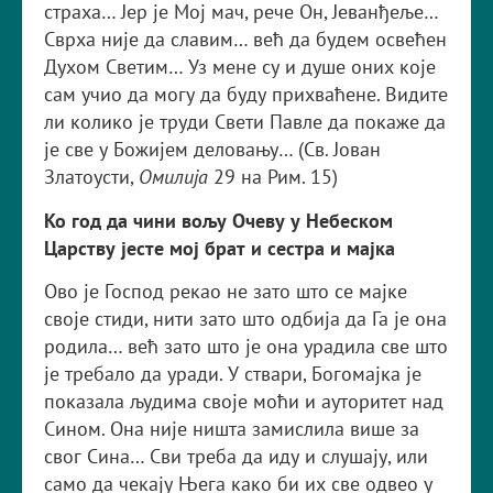
страха… Јер је Мој мач, рече Он, Јеванђеље…
Сврха није да славим… већ да будем освећен
Духом Светим… Уз мене су и душе оних које
сам учио да могу да буду прихваћене. Видите
ли колико је труди Свети Павле да покаже да
је све у Божијем деловању… (Св. Јован
Златоусти,
Омилија
29 на Рим. 15)
Ко год да чини вољу Очеву у Небеском
Царству јесте мој брат и сестра и мајка
Ово је Господ рекао не зато што се мајке
своје стиди, нити зато што одбија да Га је она
родила… већ зато што је она урадила све што
је требало да уради. У ствари, Богомајка је
показала људима своје моћи и ауторитет над
Сином. Она није ништа замислила више за
свог Сина… Сви треба да иду и слушају, или
само да чекају Њега како би их све одвео у