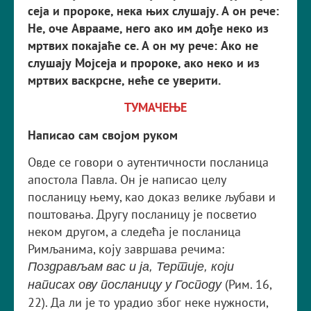
сеја и пророке, нека њих слушају. А он рече:
Не, оче Аврааме, него ако им дође неко из
мртвих покајаће се. А он му рече: Ако не
слушају Мојсеја и пророке, ако неко и из
мртвих вас­крсне, неће се уверити.
ТУМАЧЕЊЕ
Написао сам својом руком
Овде се говори о аутентичности посланица
апостола Павла. Он је написао целу
посланицу њему, као доказ велике љубави и
поштовања. Другу посланицу је посветио
неком другом, а следећа је посланица
Римљанима, коју завршава речима:
Поздрављам вас и ја, Тертије, који
(Рим. 16,
написах ову посланицу у Господу
22). Да ли је то урадио због неке нужности,