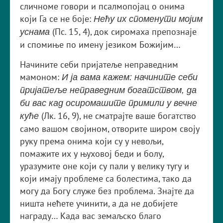
сличноме говори и псалмопојац о онима
који Га се не боје:
Нећу их споменути мојим
(Пс. 15, 4), док сиромаха препознаје
уснама
и спомиње по имену језиком Божијим…
Начините себи пријатеље неправедним
мамоном:
И ја вама кажем: начините себи
пријатеље неправедним богатством, да
би вас кад осиромашите примили у вечне
(Лк. 16, 9), не сматрајте ваше богатство
куће
само вашом својином, отворите широм своју
руку према онима који су у невољи,
помажите их у њуховој беди и болу,
уразумите оне који су пали у велику тугу и
који имају проблеме са болестима, тако да
могу да Богу служе без проблема. Знајте да
ништа нећете учинити, а да не добијете
награду… Када вас земаљско благо