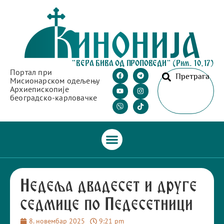
"ВЕРА БИВА ОД ПРОПОВЕДИ" (Рим. 10,17)
Портал при
Претрага
Мисионарском одељењу
Архиепископије
београдско-карловачке
Недеља двадесет и друге
седмице по Педесетници
8. новембар 2025
9:21 pm