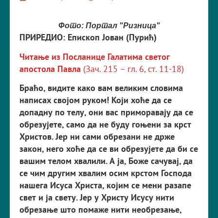
Фото: Портал "Ризница"
ПРИРЕДИО: Епископ Јован (Пурић)
Читање из Посланице Галатима светог
апостола Павла
(Зач. 215 – гл. 6, ст. 11-18)
Б
р
аћо
, в
иди
т
е
како
в
ам
в
еликим
с
ло
в
има
на
п
и
с
ах
св
ојом
ру
ком
!
Који
хоће
да
с
е
до
п
адн
у п
о
т
ел
у,
они
в
а
с пр
имо
­р
а
­в
ај
у
да
с
е
об
р
е
зу
је
т
е
, с
амо
да
не
б
у
д
у
гоњени
з
а
к
рст
Х
р
и
­ст
о
в.
Је
р
ни
с
ами
об
р
е
з
ани
не
д
р
же
з
акон
,
него
хоће
да
с
е
в
и
об
р
е
зу
је
т
е
да
би
с
е
в
ашим
т
елом
х
в
алили
.
А
ја
,
Боже
с
ач
ув
ај
,
да
с
е
чим
д
ру
гим
х
в
алим
о
с
им
к
рст
ом
Го
сп
ода
на
шега
И
сус
а
Х
р
и
ст
а
,
којим
с
е
мени
р
а
з
а
п
е
св
е
т
и
ја
св
е
ту.
Је
р у
Х
р
и
сту
И
сусу
ни
т
и
об
р
е
з
ање
ш
т
о
п
омаже
ни
т
и
необ
р
е
з
ање
,