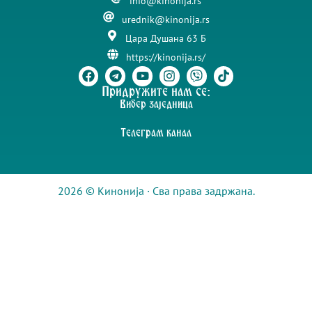
info@kinonija.rs
urednik@kinonija.rs
Цара Душана 63 Б
https://kinonija.rs/
Придружите нам се:
Вибер заједница
Телеграм канал
2026 © Кинонија · Сва права задржана.