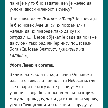
па није му то био задатак, већ је желео да
уклони двосмисленост и сумњу?
Шта значи да
? То значи да
се покаже у телу
је био човек. Јудејци су их посрамили и
желели да их повреде, тако да су их
оптужили… Његов објекат је овде да покаже
да су они тако радили јер нису поштовали
Бога. (Св. Јован Златоуст,
Тумачење на
6)
Галат.
Убоги Лазар и богаташ
Видите ли како и на који начин Он човека
одагна од жеље и приноси га Небесима, где
све ствари не могу да се разбију? Ако
уклониш своја богатства од места на којима
могу да пропадну, чак и да их лопови украду,
уједно ћеш уклонити болести и своју душу