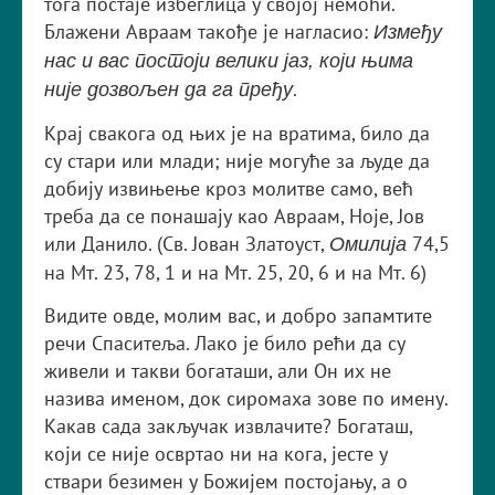
тога постаје избеглица у својој немоћи.
Блажени Авраам такође је нагласио:
Између
нас и вас постоји велики јаз, који њима
.
није дозвољен да га пређу
Крај свакога од њих је на вратима, било да
су стари или млади; није могуће за људе да
добију извињење кроз молитве само, већ
треба да се понашају као Авраам, Ноје, Јов
или Данило. (Св. Јован Златоуст,
74,5
Омилија
на Мт. 23, 78, 1 и на Мт. 25, 20, 6 и на Мт. 6)
Видите овде, молим вас, и добро запамтите
речи Спаситеља. Лако је било рећи да су
живели и такви богаташи, али Он их не
назива именом, док сиромаха зове по имену.
Какав сада закључак извлачите? Богаташ,
који се није освртао ни на кога, јесте у
ствари безимен у Божијем постојању, а о