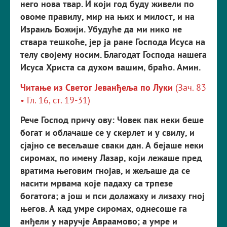
него
но
в
а
тв
а
р.
И
који
год
б
у
д
у
жи
в
ели
п
о
о
в
оме
пр
а
в
ил
у,
ми
р
на
њих
и
мило
ст,
и
на
И
зр
аиљ
Божији
.
Уб
у
д
у
ће
да
ми
нико
не
ств
а
р
а
т
ешкоће
,
је
р
ја
р
ане
Го
сп
ода
И
сус
а
на
т
ел
у св
ојем
у
но
с
им
.
Благода
т
Го
сп
ода
нашега
И
сус
а
Х
р
и
ст
а
с
а
д
у
хом
в
ашим
,
б
р
аћо
.
Амин
.
Читање из Светог Јеванђеља по Луки
(Зач. 83
• Гл. 16, ст. 19-31)
Рече Господ причу ову: Човек пак неки беше
богат и обла­чаше се у скерлет и у свилу, и
сјајно се весељаше сваки дан. А бејаше неки
сиромах, по имену Лазар, који лежаше пред
вратима његовим гнојав, и жељаше да се
насити мрвама које падаху са трпезе
богатога; а још и пси долажаху и лизаху гној
његов. А кад умре сиромах, однесоше га
анђели у наручје Авраамово; а умре и