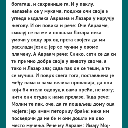
богаташ, и сахранише га. И у паклу,
налазећи се у мукама, подиже очи своје и
угледа издалека Авраама и Лазара у наручју
његову. И он повика и рече: Оче Аврааме,
смилуј се на ме и пошаљи Лазара нека
умочи у воду врх од прста својега да ми
расхлади језик; јер се мучим у овоме
пламену. А Авраам рече: Синко, сети се да си
ти примио добра своја у животу своме, а
тако и Лазар зла; сада пак он се теши, а ти
се мучиш. И поврх свега тога, постављена је
међу нама и вама велика провалија, да они
који би хтели одовуд к вама прећи, не могу;
нити они отуда к нама прелазе. Тада рече:
Молим те пак, оче, да га пошаљеш дому оца
моје­га; јер имам петорицу браће: нека им
посведочи да не би и они дошли на ово
место мучења. Рече му Авраам: Имају Мој­