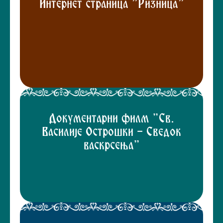
Интернет страница "Ризница"
Документарни филм "Св.
Василије Острошки - Сведок
васкрсења"