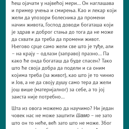
ћеш ојачати у највећој мери… Он наглашава
и пример учења и смирења. Као и лекар који
жели да упозори болесника да промени
начин живота, Господ доводи богаташа који
је здрав и доброг стања до тога да не може
да схвати да треба да промени живот.
Његово срце само жели све што је туђе, али
– на крају – одлази (заправо) празно… Па
како ће онда богаташ да буде спасен? Тако
што ће своја добра да подели и са оним
којима треба (за живот), као што је то чинио
и Јов, а не да своју душу само тера да жели
још више (материјалног) за себе, а то јој
заиста није потребно…
Шта из овога можемо да научимо? Ни један
човек нас не може заштити
– не зато
тамо
што он то неће, већ зато што не може. Због