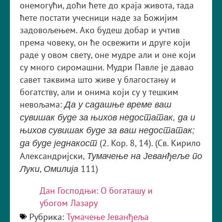
онемогући, доћи ћете до краја живота, тада
ћете постати учесници наде за Божијим
задовољењем. Ако будеш добар и учтив
према човеку, он ће освежити и друге који
раде у овом свету, оне мудре али и оне који
су много сиромашни. Мудри Павле је давао
савет таквима што живе у благостању и
богатству, али и онима који су у тешким
невољама:
Да у садашње време ваш
сувишак буде за њихов недостатак, да и
њихов сувишак буде за ваш недостатак;
(2. Кор. 8, 14). (Св. Кирило
да буде једнакост
Александријски,
Тумачење на Јеванђеље по
,
111)
Луки
Омилија
Дан Господњи: О богаташу и
убогом Лазару
Рубрика:
Тумачење Јеванђеља