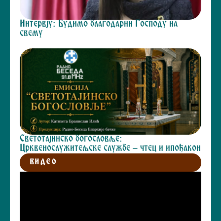
Интервју: Будимо благодарни Господу на
свему
Светотајинско богословље:
Црквенослужитељске службе – чтец и ипођакон
ВИДЕО