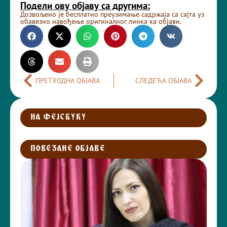
Подели ову објаву са другима:
Дозвољено је бесплатно преузимање садржаја са сајта уз
обавезно навођење оригиналног линка ка објави.
ПРЕТХОДНА ОБЈАВА
СЛЕДЕЋА ОБЈАВА
НА ФЕЈСБУКУ
ПОВЕЗАНЕ ОБЈАВЕ